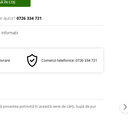
Ă ÎN COȘ
e ajutor?
0726 334 721
informații
Livrare
Comenzi telefonice: 0726 334 721
anţă povestea potrivită în această serie de cărţi, Supă de pui