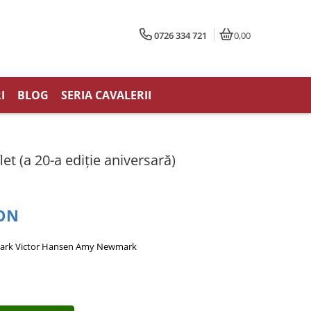
0726 334 721
0,00
I
BLOG
SERIA CAVALERII
et (a 20-a ediţie aniversară)
RON
ark Victor Hansen
Amy Newmark