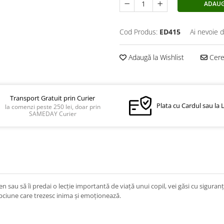
ADAUG
Cod Produs:
ED415
Ai nevoie d
Adaugă la Wishlist
Cere 
Transport Gratuit prin Curier
Plata cu Cardul sau la 
la comenzi peste 250 lei, doar prin
SAMEDAY Curier
ieten sau să îi predai o lecţie importantă de viaţă unui copil, vei găsi cu sigur
epciune care trezesc inima şi emoţionează.