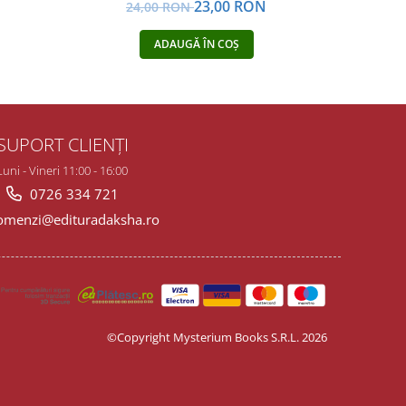
N
23,00 RON
24,00 RON
4
ADAUGĂ ÎN COȘ
SUPORT CLIENȚI
Luni - Vineri 11:00 - 16:00
0726 334 721
menzi@edituradaksha.ro
©Copyright Mysterium Books S.R.L. 2026