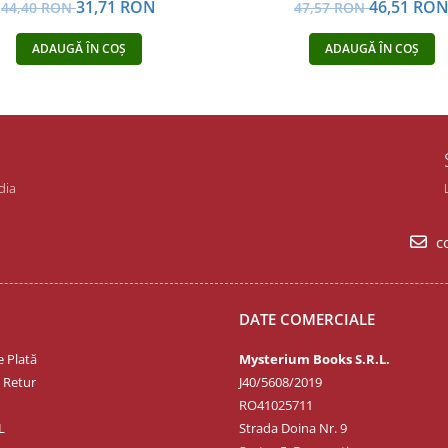
31,71 RON
46,51 RO
44,40 RON
47,57 RON
ADAUGĂ ÎN COȘ
ADAUGĂ ÎN COȘ
dia
co
DATE COMERCIALE
 Plată
Mysterium Books S.R.L.
e Retur
J40/5608/2019
RO41025711
L
Strada Doina Nr. 9