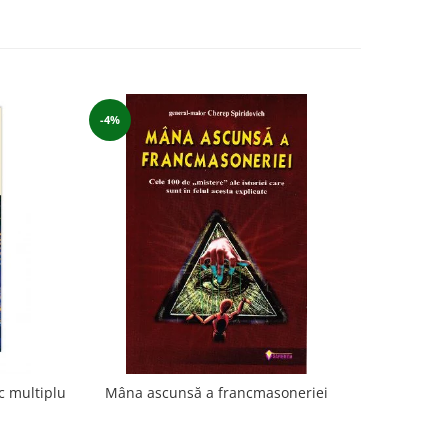
-4%
-7%
c multiplu
Mâna ascunsă a francmasoneriei
Astrologia 