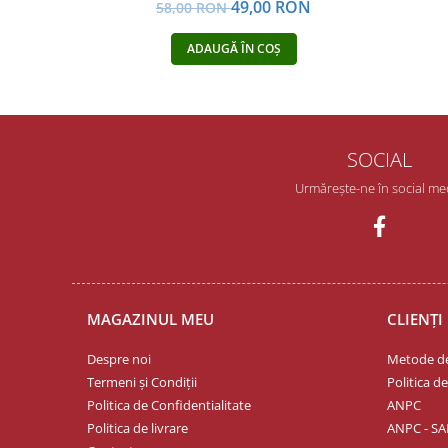
Yoga
49,00 RON
58,00 RON
Oracol
ADAUGĂ ÎN COȘ
Spiritualitate şi ştiinţă
Fără categorie
Cunoaștere
SOCIAL
Urmărește-ne în social me
MAGAZINUL MEU
CLIENȚI
Despre noi
Metode de
Termeni și Condiții
Politica d
Politica de Confidentialitate
ANPC
Politica de livrare
ANPC - SA