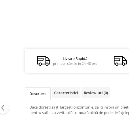
Dezvoltare personală
Astrologie
Știință
Seria Montauk
Mistere
Seria Chico Xavier
Seria Helena Blavatsky
Livrare Rapidă
Oracole
primești cărțile în 24-48 ore
Sănătate
Umor
Ficțiune
Caracteristici
Review-uri
(0)
Descriere
Viata după moarte
Dacă doreşti să îţi lărgeşti orizonturile, să îţi inspiri un pr
Non-dualitate
pentru suflet, o veritabilă comoară plină de perle de înţel
Alimentație
Creștinism