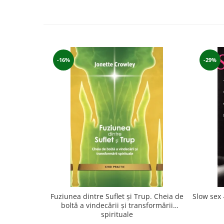
Vindecare
Povestiri
Relații de cuplu
Erotism
-16%
-29%
Psihologie practică
Sexualitate
Lumea îngerilor
Seria Masaru Emoto
Inspiraţie divină
Îngeri
Vindecare spirituală
Viaţa de după moarte
Cristale
Fuziunea dintre Suflet și Trup. Cheia de
Slow sex 
boltă a vindecării și transformării
Supă de pui pentru suflet
spirituale