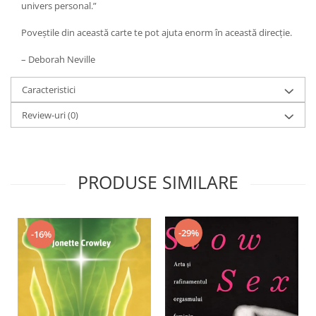
Yoga
univers personal.”
Oracol
Poveştile din această carte te pot ajuta enorm în această direcţie.
Spiritualitate şi ştiinţă
– Deborah Neville
Fără categorie
Caracteristici
Cunoaștere
Review-uri
(0)
PRODUSE SIMILARE
-29%
-16%