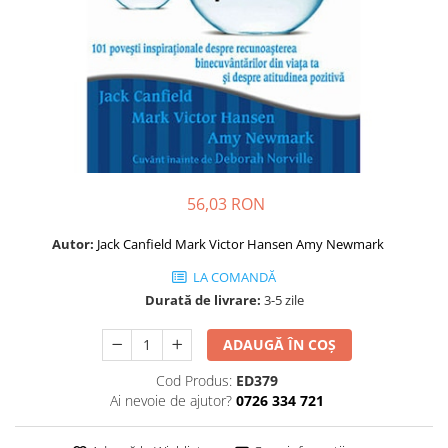
Dezvoltare personală
Astrologie
Știință
Seria Montauk
Mistere
Seria Chico Xavier
Seria Helena Blavatsky
56,03 RON
Oracole
Autor:
Jack Canfield
Mark Victor Hansen
Amy Newmark
Sănătate
LA COMANDĂ
Umor
Durată de livrare:
3-5 zile
Ficțiune
Viata după moarte
ADAUGĂ ÎN COȘ
Non-dualitate
Cod Produs:
ED379
Ai nevoie de ajutor?
0726 334 721
Alimentație
Creștinism