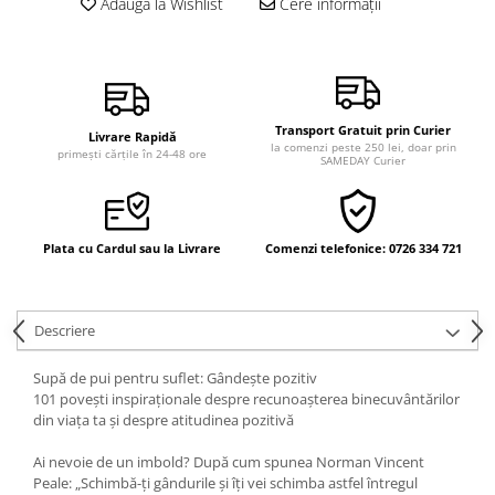
Adaugă la Wishlist
Cere informații
Vindecare
Povestiri
Relații de cuplu
Erotism
Transport Gratuit prin Curier
Livrare Rapidă
la comenzi peste 250 lei, doar prin
primești cărțile în 24-48 ore
Psihologie practică
SAMEDAY Curier
Sexualitate
Lumea îngerilor
Plata cu Cardul sau la Livrare
Comenzi telefonice: 0726 334 721
Seria Masaru Emoto
Inspiraţie divină
Îngeri
Descriere
Vindecare spirituală
Supă de pui pentru suflet: Gândeşte pozitiv
Viaţa de după moarte
101 poveşti inspiraţionale despre recunoaşterea binecuvântărilor
din viaţa ta şi despre atitudinea pozitivă
Cristale
Ai nevoie de un imbold? După cum spunea Norman Vincent
Supă de pui pentru suflet
Peale: „Schimbă-ţi gândurile şi îţi vei schimba astfel întregul