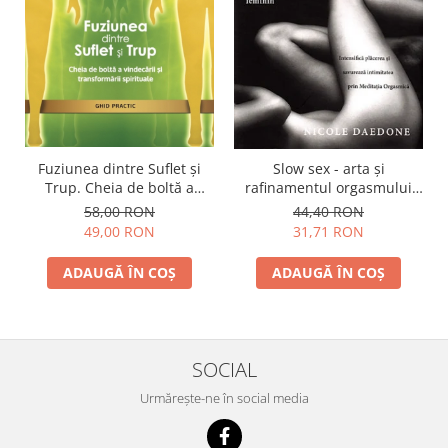
Fuziunea dintre Suflet și
Slow sex - arta şi
Trup. Cheia de boltă a
rafinamentul orgasmului
vindecării și transformării
feminin
58,00 RON
44,40 RON
spirituale
49,00 RON
31,71 RON
ADAUGĂ ÎN COȘ
ADAUGĂ ÎN COȘ
SOCIAL
Urmărește-ne în social media