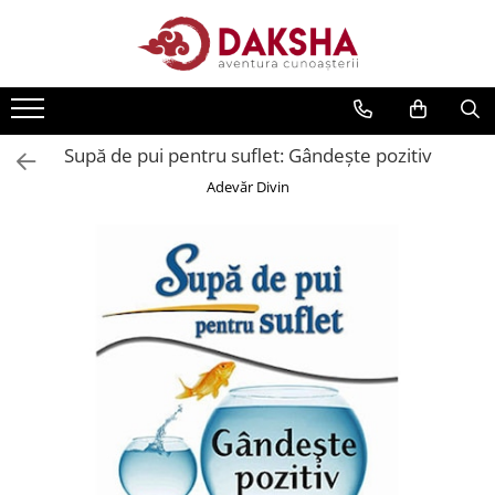
Cărți
Editura Daksha
Supă de pui pentru suflet: Gândeşte pozitiv
Seria Radu Cinamar
Adevăr Divin
Seria Anton Parks
Seria David Icke
Seria Immanuel Velikovsky
Dezvăluiri
Spiritualitate
Extratereștrii
OZN
Transformare spirituală
Psihologie