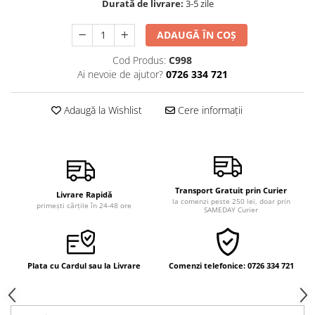
Durată de livrare:
3-5 zile
Vindecare
Povestiri
ADAUGĂ ÎN COȘ
Relații de cuplu
Cod Produs:
C998
Ai nevoie de ajutor?
0726 334 721
Erotism
Psihologie practică
Adaugă la Wishlist
Cere informații
Sexualitate
Lumea îngerilor
Seria Masaru Emoto
Inspiraţie divină
Transport Gratuit prin Curier
Livrare Rapidă
la comenzi peste 250 lei, doar prin
primești cărțile în 24-48 ore
Îngeri
SAMEDAY Curier
Vindecare spirituală
Viaţa de după moarte
Plata cu Cardul sau la Livrare
Comenzi telefonice: 0726 334 721
Cristale
Supă de pui pentru suflet