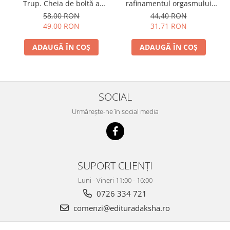
Trup. Cheia de boltă a
rafinamentul orgasmului
vindecării și transformării
feminin
58,00 RON
44,40 RON
spirituale
49,00 RON
31,71 RON
ADAUGĂ ÎN COȘ
ADAUGĂ ÎN COȘ
SOCIAL
Urmărește-ne în social media
SUPORT CLIENȚI
Luni - Vineri 11:00 - 16:00
0726 334 721
comenzi@edituradaksha.ro