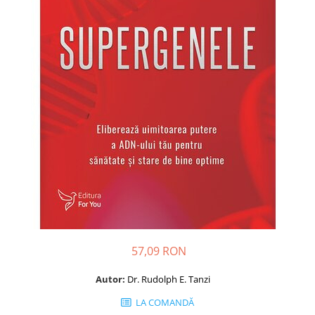
Dezvoltare personală
Astrologie
Știință
Seria Montauk
Mistere
Seria Chico Xavier
Seria Helena Blavatsky
Oracole
Sănătate
Umor
Ficțiune
Viata după moarte
57,09 RON
Non-dualitate
Autor:
Dr. Rudolph E. Tanzi
Alimentație
LA COMANDĂ
Creștinism