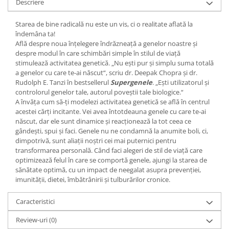
Yoga
Descriere
Oracol
Starea de bine radicală nu este un vis, ci o realitate aflată la
Spiritualitate şi ştiinţă
îndemâna ta!
Află despre noua înțelegere îndrăzneață a genelor noastre și
Fără categorie
despre modul în care schimbări simple în stilul de viață
stimulează activitatea genetică. „Nu ești pur și simplu suma totală
Cunoaștere
a genelor cu care te-ai născut“, scriu dr. Deepak Chopra și dr.
Rudolph E. Tanzi în bestsellerul
Supergenele
. „Ești utilizatorul și
controlorul genelor tale, autorul poveștii tale biologice.“
A învăța cum să-ți modelezi activitatea genetică se află în centrul
acestei cărți incitante. Vei avea întotdeauna genele cu care te-ai
născut, dar ele sunt dinamice și reacționează la tot ceea ce
gândești, spui și faci. Genele nu ne condamnă la anumite boli, ci,
dimpotrivă, sunt aliații noștri cei mai puternici pentru
transformarea personală. Când faci alegeri de stil de viață care
optimizează felul în care se comportă genele, ajungi la starea de
sănătate optimă, cu un impact de neegalat asupra prevenției,
imunității, dietei, îmbătrânirii și tulburărilor cronice.
Caracteristici
Review-uri
(0)