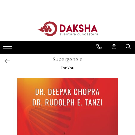
Cărți
Editura Daksha
Seria Radu Cinamar
Seria Anton Parks
Supergenele
Seria David Icke
For You
Seria Immanuel Velikovsky
Dezvăluiri
Spiritualitate
Extratereștrii
OZN
Transformare spirituală
Psihologie