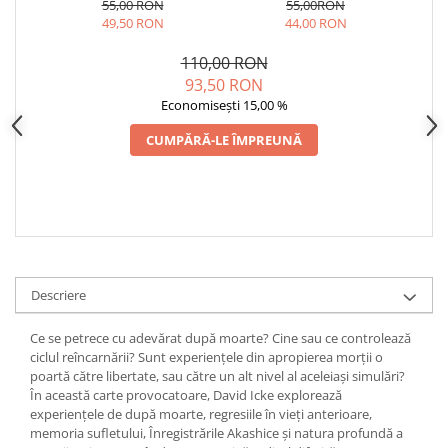
CONŞTIENTIZARE
CONŞTIENTIZARE
55,00 RON
55,00RON
SUPERIOARĂ, VOLUMUL 2
SUPERIOARĂ, VOLUMUL 1
49,50 RON
44,00 RON
110,00 RON
93,50 RON
Economisești 15,00 %
CUMPĂRĂ-LE ÎMPREUNĂ
Descriere
Ce se petrece cu adevărat după moarte? Cine sau ce controlează
ciclul reîncarnării? Sunt experiențele din apropierea morții o
poartă către libertate, sau către un alt nivel al aceleiași simulări?
În această carte provocatoare, David Icke explorează
experiențele de după moarte, regresiile în vieți anterioare,
memoria sufletului, Înregistrările Akashice și natura profundă a