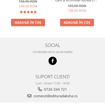
care a schimbat lumea (The
158,00 RON
Trigger) - două volume
165,00 RON
149,00 RON
149,00 RON
ADAUGĂ ÎN COȘ
ADAUGĂ ÎN COȘ
SOCIAL
Urmărește-ne în social media
SUPORT CLIENȚI
Luni - Vineri 11:00 - 16:00
0726 334 721
comenzi@edituradaksha.ro