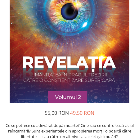
Dezvoltare personală
Astrologie
Știință
Seria Montauk
Mistere
Seria Chico Xavier
Seria Helena Blavatsky
Oracole
Sănătate
Umor
Ficțiune
Viata după moarte
55,00 RON
49,50 RON
Non-dualitate
Alimentație
Ce se petrece cu adevărat după moarte? Cine sau ce controlează ciclul
reîncarnării? Sunt experiențele din apropierea morții o poartă către
Creștinism
libertate — sau către un alt nivel al aceleiași simulări?