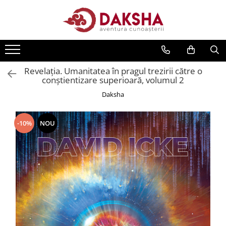
Cărți
Editura Daksha
Revelația. Umanitatea în pragul trezirii către o
Seria Radu Cinamar
conştientizare superioară, volumul 2
Seria Anton Parks
Daksha
Seria David Icke
Seria Immanuel Velikovsky
-10%
NOU
Dezvăluiri
Spiritualitate
Extratereștrii
OZN
Transformare spirituală
Psihologie