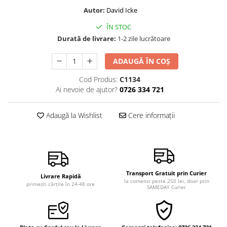
Vindecare
Autor:
David Icke
Povestiri
ÎN STOC
Durată de livrare:
1-2 zile lucrătoare
Relații de cuplu
Erotism
ADAUGĂ ÎN COȘ
Psihologie practică
Cod Produs:
C1134
Sexualitate
Ai nevoie de ajutor?
0726 334 721
Lumea îngerilor
Adaugă la Wishlist
Cere informații
Seria Masaru Emoto
Inspiraţie divină
Îngeri
Vindecare spirituală
Transport Gratuit prin Curier
Livrare Rapidă
Viaţa de după moarte
la comenzi peste 250 lei, doar prin
primești cărțile în 24-48 ore
SAMEDAY Curier
Cristale
Supă de pui pentru suflet