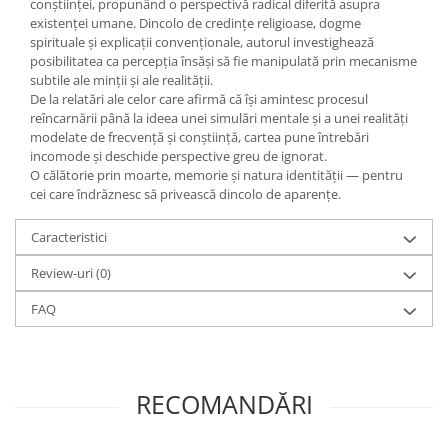
conștiinței, propunând o perspectivă radical diferită asupra
existenței umane. Dincolo de credințe religioase, dogme
spirituale și explicații convenționale, autorul investighează
posibilitatea ca percepția însăși să fie manipulată prin mecanisme
subtile ale minții și ale realității.
De la relatări ale celor care afirmă că își amintesc procesul
reîncarnării până la ideea unei simulări mentale și a unei realități
modelate de frecvență și conștiință, cartea pune întrebări
incomode și deschide perspective greu de ignorat.
O călătorie prin moarte, memorie și natura identității — pentru
cei care îndrăznesc să privească dincolo de aparențe.
Caracteristici
Review-uri
(0)
FAQ
RECOMANDĂRI