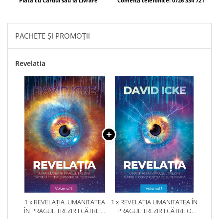
Plata cu Cardul sau la Livrare
Comenzi telefonice: 0726 334 721
Yoga
Oracol
Spiritualitate şi ştiinţă
PACHETE ȘI PROMOȚII
Fără categorie
Cunoaștere
Revelatia
1 x REVELAȚIA. UMANITATEA
1 x REVELAȚIA.UMANITATEA ÎN
ÎN PRAGUL TREZIRII CĂTRE O
PRAGUL TREZIRII CĂTRE O