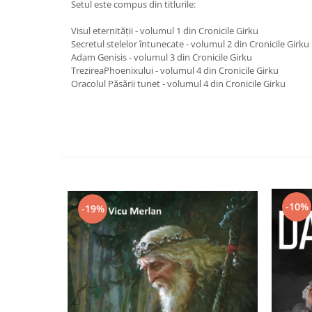
Setul este compus din titlurile:
Vindecare
Visul eternității - volumul 1 din Cronicile Girku
Povestiri
Secretul stelelor întunecate - volumul 2 din Cronicile Girku
Relații de cuplu
Adam Genisis - volumul 3 din Cronicile Girku
TrezireaPhoenixului - volumul 4 din Cronicile Girku
Erotism
Oracolul Păsării tunet - volumul 4 din Cronicile Girku
Psihologie practică
Sexualitate
Lumea îngerilor
Seria Masaru Emoto
Inspiraţie divină
-10%
Îngeri
-19%
Vindecare spirituală
Viaţa de după moarte
Cristale
Supă de pui pentru suflet