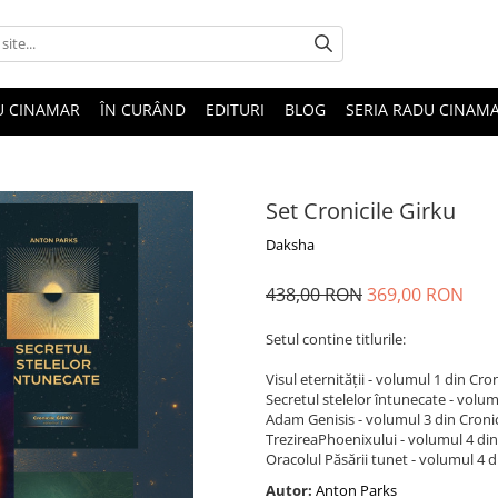
U CINAMAR
ÎN CURÂND
EDITURI
BLOG
SERIA RADU CINAM
Set Cronicile Girku
Daksha
438,00 RON
369,00 RON
Setul contine titlurile:
Visul eternității - volumul 1 din Cron
Secretul stelelor întunecate - volum
Adam Genisis - volumul 3 din Cronic
TrezireaPhoenixului - volumul 4 din
Oracolul Păsării tunet - volumul 4 d
Autor:
Anton Parks