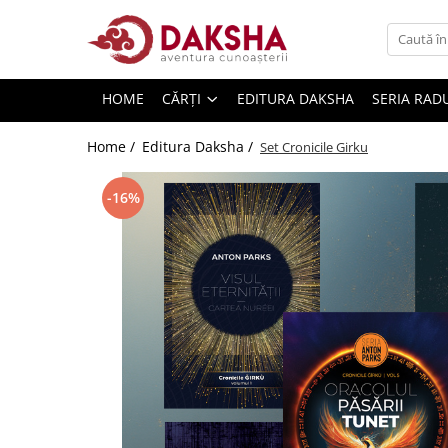
Cărți
HOME
CĂRȚI
EDITURA DAKSHA
SERIA RAD
Editura Daksha
Seria Radu Cinamar
Home /
Editura Daksha /
Set Cronicile Girku
Seria Anton Parks
-16%
Seria David Icke
Seria Immanuel Velikovsky
Dezvăluiri
Spiritualitate
Extratereștrii
OZN
Transformare spirituală
Psihologie