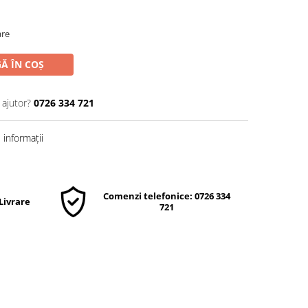
are
Ă ÎN COȘ
 ajutor?
0726 334 721
informații
Comenzi telefonice: 0726 334
 Livrare
721