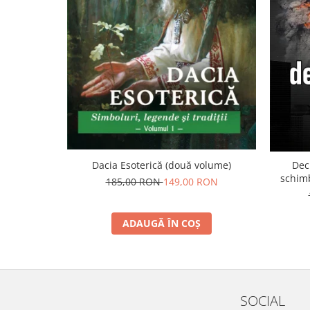
Yoga
Oracol
Spiritualitate şi ştiinţă
Fără categorie
Cunoaștere
Dacia Esoterică (două volume)
Dec
schimb
185,00 RON
149,00 RON
ADAUGĂ ÎN COȘ
SOCIAL