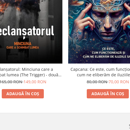
lanșatorul: Minciuna care a
Capcana: Ce este, cum funcțio
at lumea (The Trigger) - două
cum ne eliberăm de iluziile
volume
165,00 RON
149,00 RON
80,00 RON
70,00 RON
ADAUGĂ ÎN COȘ
ADAUGĂ ÎN COȘ