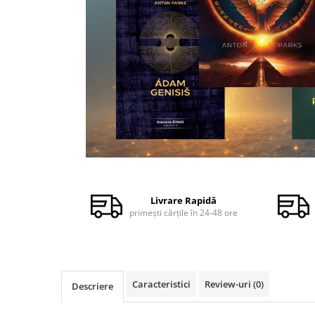
Dezvoltare personală
Astrologie
Știință
Seria Montauk
Mistere
Seria Chico Xavier
Seria Helena Blavatsky
Oracole
Distribuie
Sănătate
pe
Facebook
Umor
Livrare Rapidă
primești cărțile în 24-48 ore
Ficțiune
Viata după moarte
Non-dualitate
Alimentație
Caracteristici
Review-uri
(0)
Descriere
Creștinism