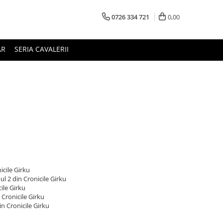
0726 334 721
0,00
AR
SERIA CAVALERII
icile Girku
ul 2 din Cronicile Girku
ile Girku
 Cronicile Girku
in Cronicile Girku