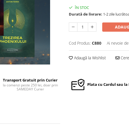
ÎN STOC
Durată de livrare:
1-2 zile lucrăto
ADAUG
Cod Produs:
C880
Ai nevoie de
Adaugă la Wishlist
Cere 
Transport Gratuit prin Curier
Plata cu Cardul sau la
la comenzi peste 250 lei, doar prin
SAMEDAY Curier