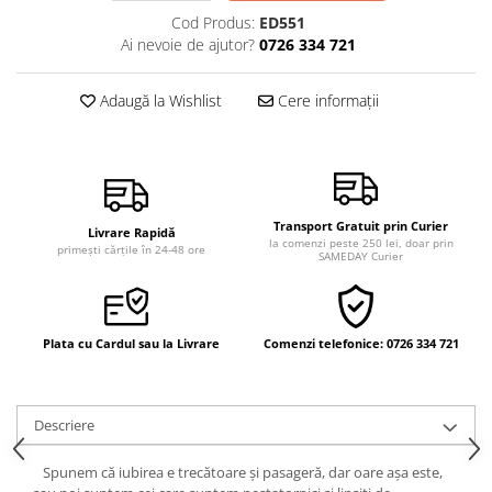
Vindecare
Cod Produs:
ED551
Ai nevoie de ajutor?
0726 334 721
Povestiri
Relații de cuplu
Adaugă la Wishlist
Cere informații
Erotism
Psihologie practică
Sexualitate
Lumea îngerilor
Transport Gratuit prin Curier
Livrare Rapidă
la comenzi peste 250 lei, doar prin
primești cărțile în 24-48 ore
Seria Masaru Emoto
SAMEDAY Curier
Inspiraţie divină
Îngeri
Plata cu Cardul sau la Livrare
Comenzi telefonice: 0726 334 721
Vindecare spirituală
Viaţa de după moarte
Descriere
Cristale
Supă de pui pentru suflet
Spunem că iubirea e trecătoare şi pasageră, dar oare aşa este,