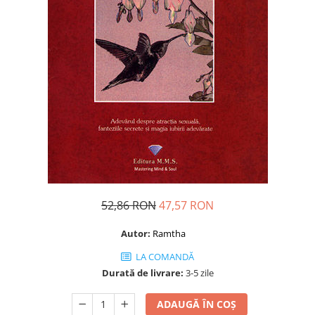
Dezvoltare personală
Astrologie
Știință
Seria Montauk
Mistere
Seria Chico Xavier
Seria Helena Blavatsky
Oracole
Sănătate
Umor
52,86 RON
47,57 RON
Ficțiune
Autor:
Ramtha
Viata după moarte
LA COMANDĂ
Non-dualitate
Durată de livrare:
3-5 zile
Alimentație
ADAUGĂ ÎN COȘ
Creștinism