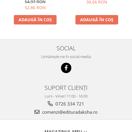
corpului, minţii şi sufletului
54,97 RON
30,66 RON
prin înţelegerea şi evitarea
52,86 RON
bolilor
ADAUGĂ ÎN COȘ
ADAUGĂ ÎN COȘ
SOCIAL
Urmărește-ne în social media
SUPORT CLIENȚI
Luni - Vineri 11:00 - 16:00
0726 334 721
comenzi@edituradaksha.ro
MAGAZINUL MEU