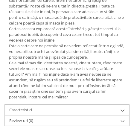
sau noi suntem cei care suntem nestatornici şi lipsiţi de
Yoga
substanţă? Poate că ne-am uitat în direcţia greşită. Poate că
Oracol
răspunsul e chiar în noi, în persoana care adesea e un străin
pentru ea însăşi, o mascaradă de protectivitate care a uitat cine e
Spiritualitate şi ştiinţă
cel care poartă capa şi masca în piesă.
Cartea aceasta explorează aceste întrebări şi găseşte secretul la
Fără categorie
paradoxul iubirii, descoperind ceva ce am trecut tot timpul cu
Cunoaștere
vederea despre noi înşine.
Este o carte care ne permite să ne vedem reflectaţi într-o oglindă,
vulnerabili, sub ochii adevărului şi ai sincerităţii brute, răniţi de
propria noastră mână şi lipsă de cunoaştere.
Ce a mai rămas din identitatea noastră, cine suntem, când toate
secretele noastre ascunse au fost scoase la iveală şi arătate
tuturor? Am mai fi noi înşine dacă n-am avea nevoie să ne
ascundem, să rugăm sau să pretindem? Ce fel de libertate apare
atunci când ne iubim suficient de mult pe noi înşine, încât să
cucerim şi să ştim cine suntem şi să avem curajul să fim
potenţialul nostru cel mai măreţ?
Caracteristici
Review-uri
(0)