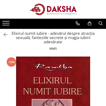
Cărți
Editura Daksha
Elixirul numit iubire - adevărul despre atracţia
Seria Radu Cinamar
sexuală, fanteziile secrete şi magia iubirii
Seria Anton Parks
adevărate
Seria David Icke
MMS
Seria Immanuel Velikovsky
-10%
Dezvăluiri
Spiritualitate
Extratereștrii
OZN
Transformare spirituală
Psihologie