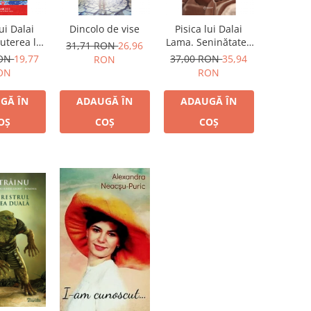
lui Dalai
Dincolo de vise
Pisica lui Dalai
uterea lui
Lama. Seninătatea
31,71 RON
26,96
iau
și înțelepciunea lui
RON
19,77
37,00 RON
35,94
RON
Dalai Lama...
ON
RON
GĂ ÎN
ADAUGĂ ÎN
ADAUGĂ ÎN
OȘ
COȘ
COȘ