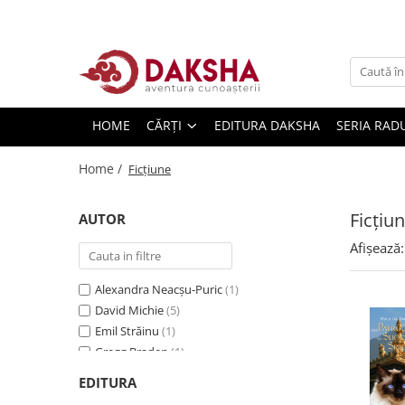
Cărți
Editura Daksha
HOME
CĂRȚI
EDITURA DAKSHA
SERIA RAD
Seria Radu Cinamar
Seria Anton Parks
Home /
Ficțiune
Seria David Icke
Seria Immanuel Velikovsky
Ficțiu
AUTOR
Dezvăluiri
Afișează:
Spiritualitate
Alexandra Neacșu-Puric
(1)
Extratereștrii
David Michie
(5)
OZN
Emil Străinu
(1)
Transformare spirituală
Gregg Braden
(1)
Marius Mihai Lungu
(2)
Psihologie
EDITURA
Maxin James
(1)