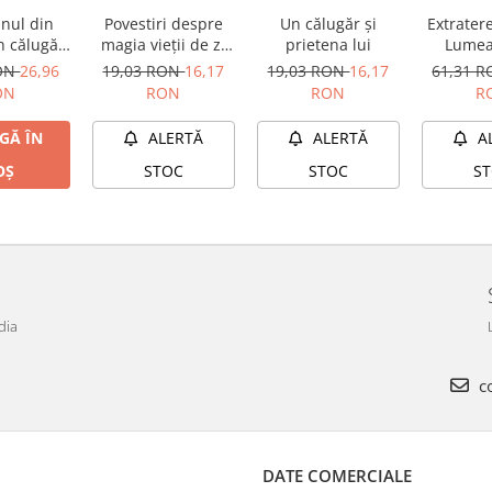
nul din
Povestiri despre
Un călugăr și
Extrater
n călugăr
magia vieții de zi
prietena lui
Lumea
e. Un
cu zi -
RON
26,96
19,03 RON
16,17
19,03 RON
16,17
61,31 
r cuantic.
Inseparabilitate
ON
RON
RON
R
 străvechi
GĂ ÎN
ALERTĂ
ALERTĂ
A
OȘ
STOC
STOC
S
dia
co
DATE COMERCIALE