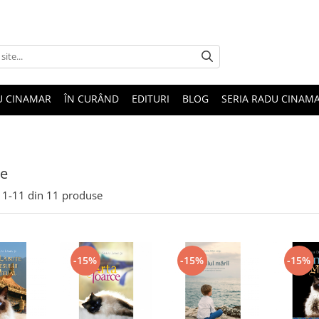
U CINAMAR
ÎN CURÂND
EDITURI
BLOG
SERIA RADU CINAM
ne
1-
11
din
11
produse
-15%
-15%
-15%