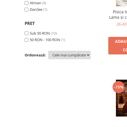
Dezvoltare personală
Atman
(9)
Astrologie
Darclee
(1)
Pisica l
Lama și c
Știință
lăbuț
PRET
26,4
Seria Montauk
succe
spir
Sub 50 RON
(10)
Mistere
50 RON - 100 RON
(1)
ADAU
Seria Chico Xavier
C
Seria Helena Blavatsky
Ordonează:
Oracole
Sănătate
Umor
-15%
Ficțiune
Viata după moarte
Non-dualitate
Alimentație
Creștinism