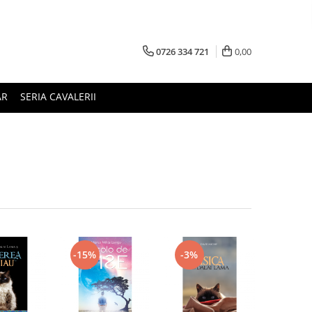
0726 334 721
0,00
AR
SERIA CAVALERII
-15%
-3%