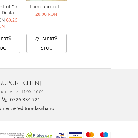
estrul Din
I-am cunoscut...
 Duala
28,00 RON
RON
60,26
ON
LERTĂ
ALERTĂ
TOC
STOC
SUPORT CLIENȚI
Luni - Vineri 11:00 - 16:00
0726 334 721
menzi@edituradaksha.ro