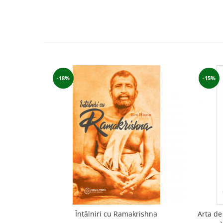
Yoga
Oracol
Spiritualitate şi ştiinţă
Fără categorie
Cunoaștere
-18%
-15%
Întâlniri cu Ramakrishna
Arta de