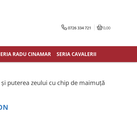
0726 334 721
0,00
SERIA RADU CINAMAR
SERIA CAVALERII
i puterea zeului cu chip de maimuță
RON