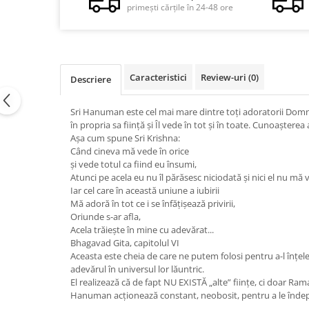
primești cărțile în 24-48 ore
Vindecare
Povestiri
Relații de cuplu
Erotism
Caracteristici
Review-uri
(0)
Descriere
Psihologie practică
Sri Hanuman este cel mai mare dintre toţi adoratorii Domnulu
Sexualitate
în propria sa fiinţă şi Îl vede în tot şi în toate. Cunoaştere
Aşa cum spune Sri Krishna:
Lumea îngerilor
Când cineva mă vede în orice
Seria Masaru Emoto
şi vede totul ca fiind eu însumi,
Atunci pe acela eu nu îl părăsesc niciodată şi nici el nu mă 
Inspiraţie divină
Iar cel care în această uniune a iubirii
Mă adoră în tot ce i se înfățișează privirii,
Îngeri
Oriunde s-ar afla,
Vindecare spirituală
Acela trăieşte în mine cu adevărat...
Bhagavad Gita, capitolul VI
Viaţa de după moarte
Aceasta este cheia de care ne putem folosi pentru a-l înţele
Cristale
adevărul în universul lor lăuntric.
El realizează că de fapt NU EXISTĂ „alte” fiinţe, ci doar Ra
Supă de pui pentru suflet
Hanuman acţionează constant, neobosit, pentru a le îndep