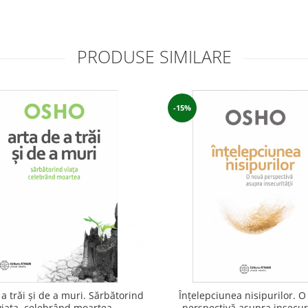
PRODUSE SIMILARE
-15%
 a trăi și de a muri. Sărbătorind
Înțelepciunea nisipurilor. 
viața, celebrând moartea
perspectivă asupra insecuri