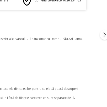
Livrare
Comenzi telefonice: 0726 334 721
strict al cuvântului. El a fuzionat cu Domnul său, Sri Rama,
bstacolele din calea lor pentru ca ele să poată descoperi
unii faţă de fiinţele care cred că sunt separate de El,