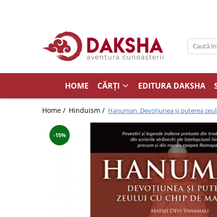
Cărți
Editura Daksha
Seria Radu Cinamar
Seria Anton Parks
HOME
CĂRȚI
EDITURA DAKSHA
Seria David Icke
Home /
Hinduism /
Hanuman. Devoțiunea și puterea zeul
Seria Immanuel Velikovsky
Dezvăluiri
-15%
Spiritualitate
Extratereștrii
OZN
Transformare spirituală
Psihologie