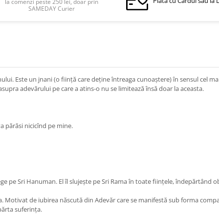
Plata cu Cardul sau la 
la comenzi peste 250 lei, doar prin
SAMEDAY Curier
i. Este un jnani (o fiinţă care deţine întreaga cunoaştere) în sensul cel mai 
a asupra adevărului pe care a atins-o nu se limitează însă doar la aceasta.
va părăsi nicicînd pe mine.
ge pe Sri Hanuman. El îl slujește pe Sri Rama în toate fiinţele, îndepărtând o
ma. Motivat de iubirea născută din Adevăr care se manifestă sub forma compasi
ărta suferinţa.