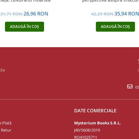
26,96 RON
35,94 RO
31,71 RON
42,29 RON
ADAUGĂ ÎN COȘ
ADAUGĂ ÎN COȘ
dia
co
DATE COMERCIALE
 Plată
Mysterium Books S.R.L.
e Retur
J40/5608/2019
RO41025711