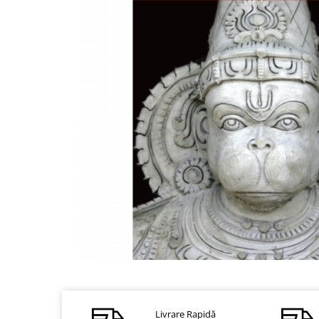
Dezvoltare personală
Astrologie
Știință
Seria Montauk
Mistere
Seria Chico Xavier
Seria Helena Blavatsky
Oracole
Sănătate
Umor
Ficțiune
Viata după moarte
Non-dualitate
Distribuie
pe
Alimentație
Facebook
Creștinism
Livrare Rapidă