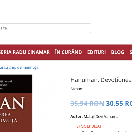
SERIA RADU CINAMAR
ÎN CURÂND
EDITURI
BLOG
ui cu chip de maimuță
Hanuman. Devoțiunea ș
Atman
35,94 RON
30,55 
Autor:
Mataji Devi Vanamali
STOC EPUIZAT