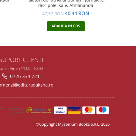
discipolei sale, Atmananda
M
N
40,44 RON
47,57 RON
3
ADAUGĂ ÎN COȘ
SUPORT CLIENȚI
Luni - Vineri 11:00 - 16:00
0726 334 721
menzi@edituradaksha.ro
©Copyright Mysterium Books S.R.L. 2026