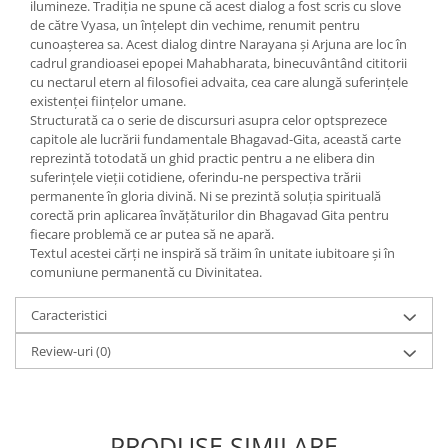
Yoga
ilumineze. Tradiția ne spune că acest dialog a fost scris cu slove
de către Vyasa, un înțelept din vechime, renumit pentru
Oracol
cunoașterea sa. Acest dialog dintre Narayana și Arjuna are loc în
cadrul grandioasei epopei Mahabharata, binecuvântând cititorii
Spiritualitate şi ştiinţă
cu nectarul etern al filosofiei advaita, cea care alungă suferințele
Fără categorie
existenței ființelor umane.
Structurată ca o serie de discursuri asupra celor optsprezece
Cunoaștere
capitole ale lucrării fundamentale Bhagavad-Gita, această carte
reprezintă totodată un ghid practic pentru a ne elibera din
suferințele vieții cotidiene, oferindu-ne perspectiva trării
permanente în gloria divină. Ni se prezintă soluția spirituală
corectă prin aplicarea învățăturilor din Bhagavad Gita pentru
fiecare problemă ce ar putea să ne apară.
Textul acestei cărți ne inspiră să trăim în unitate iubitoare și în
comuniune permanentă cu Divinitatea.
Caracteristici
Review-uri
(0)
PRODUSE SIMILARE