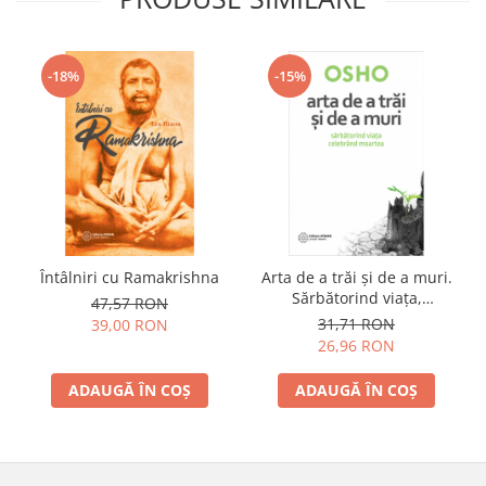
-18%
-15%
Întâlniri cu Ramakrishna
Arta de a trăi și de a muri.
Sărbătorind viața,
47,57 RON
celebrând moartea
31,71 RON
39,00 RON
26,96 RON
ADAUGĂ ÎN COȘ
ADAUGĂ ÎN COȘ