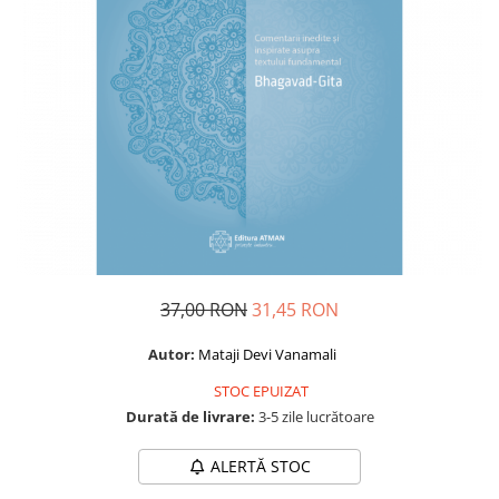
Dezvoltare personală
Astrologie
Știință
Seria Montauk
Mistere
Seria Chico Xavier
Seria Helena Blavatsky
Oracole
Sănătate
37,00 RON
31,45 RON
Umor
Ficțiune
Autor:
Mataji Devi Vanamali
Viata după moarte
STOC EPUIZAT
Non-dualitate
Durată de livrare:
3-5 zile lucrătoare
Alimentație
ALERTĂ STOC
Creștinism