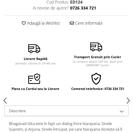
Cod Produs:
ED124
Vindecare
Ai nevoie de ajutor?
0726 334 721
Povestiri
Adaugă la Wishlist
Cere informații
Relații de cuplu
Erotism
Psihologie practică
Sexualitate
Transport Gratuit prin Curier
Livrare Rapidă
Lumea îngerilor
la comenzi peste 250 lei, doar prin
primești cărțile în 24-48 ore
SAMEDAY Curier
Seria Masaru Emoto
Inspiraţie divină
Îngeri
Plata cu Cardul sau la Livrare
Comenzi telefonice: 0726 334 721
Vindecare spirituală
Viaţa de după moarte
Descriere
Cristale
Bhagavad-Gita este în fapt un dialog între Narayana, Sinele
Supă de pui pentru suflet
Suprem, și Arjuna, Sinele întrupat, pe care Narayana dorește să îl