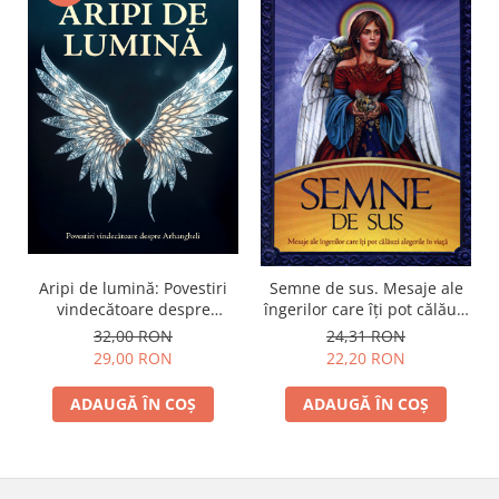
Aripi de lumină: Povestiri
Semne de sus. Mesaje ale
vindecătoare despre
îngerilor care îţi pot călăuzi
Arhangheli
alegerile în viaţă
32,00 RON
24,31 RON
29,00 RON
22,20 RON
ADAUGĂ ÎN COȘ
ADAUGĂ ÎN COȘ