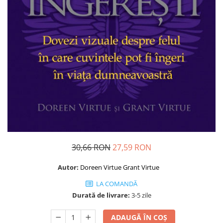
Dezvoltare personală
Astrologie
Știință
Seria Montauk
Mistere
Seria Chico Xavier
Seria Helena Blavatsky
Oracole
Sănătate
Umor
30,66 RON
27,59 RON
Ficțiune
Autor:
Doreen Virtue
Grant Virtue
Viata după moarte
LA COMANDĂ
Non-dualitate
Durată de livrare:
3-5 zile
Alimentație
Creștinism
ADAUGĂ ÎN COȘ