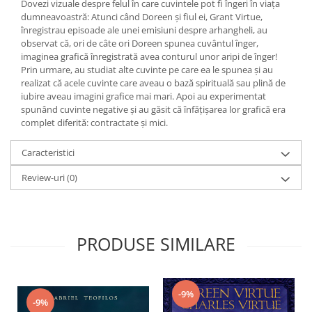
Yoga
Dovezi vizuale despre felul în care cuvintele pot fi îngeri în viaţa
dumneavoastră: Atunci când Doreen şi fiul ei, Grant Virtue,
Oracol
înregistrau episoade ale unei emisiuni despre arhangheli, au
observat că, ori de câte ori Doreen spunea cuvântul înger,
Spiritualitate şi ştiinţă
imaginea grafică înregistrată avea conturul unor aripi de înger!
Fără categorie
Prin urmare, au studiat alte cuvinte pe care ea le spunea şi au
realizat că acele cuvinte care aveau o bază spirituală sau plină de
Cunoaștere
iubire aveau imagini grafice mai mari. Apoi au experimentat
spunând cuvinte negative şi au găsit că înfăţişarea lor grafică era
complet diferită: contractate şi mici.
Caracteristici
Review-uri
(0)
PRODUSE SIMILARE
-9%
-9%