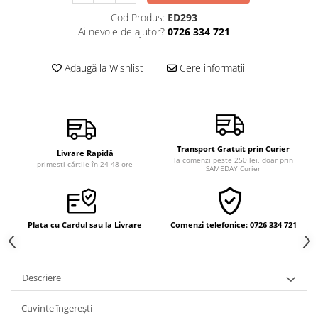
Vindecare
Cod Produs:
ED293
Ai nevoie de ajutor?
0726 334 721
Povestiri
Relații de cuplu
Adaugă la Wishlist
Cere informații
Erotism
Psihologie practică
Sexualitate
Lumea îngerilor
Transport Gratuit prin Curier
Livrare Rapidă
la comenzi peste 250 lei, doar prin
primești cărțile în 24-48 ore
Seria Masaru Emoto
SAMEDAY Curier
Inspiraţie divină
Îngeri
Plata cu Cardul sau la Livrare
Comenzi telefonice: 0726 334 721
Vindecare spirituală
Viaţa de după moarte
Cristale
Descriere
Supă de pui pentru suflet
Cuvinte îngereşti