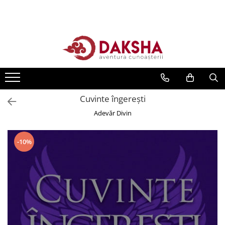
Cărți
Editura Daksha
Seria Radu Cinamar
Seria Anton Parks
Cuvinte îngereşti
Seria David Icke
Adevăr Divin
Seria Immanuel Velikovsky
Dezvăluiri
-10%
Spiritualitate
Extratereștrii
OZN
Transformare spirituală
Psihologie