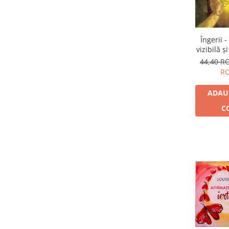
Vindecare
Povestiri
Îngerii -
Relații de cuplu
vizibilă şi
Erotism
44,40 
R
Psihologie practică
Sexualitate
ADAU
Lumea îngerilor
C
Seria Masaru Emoto
Inspiraţie divină
Îngeri
Vindecare spirituală
Viaţa de după moarte
Cristale
Supă de pui pentru suflet