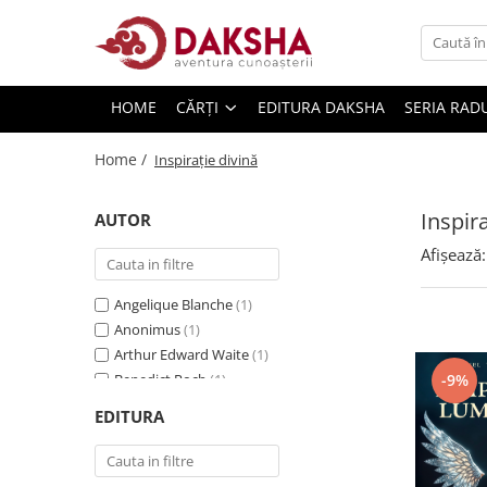
Cărți
HOME
CĂRȚI
EDITURA DAKSHA
SERIA RAD
Editura Daksha
Seria Radu Cinamar
Home /
Inspiraţie divină
Seria Anton Parks
Inspira
Seria David Icke
AUTOR
Seria Immanuel Velikovsky
Afișează:
Dezvăluiri
Angelique Blanche
(1)
Spiritualitate
Anonimus
(1)
Extratereștrii
Arthur Edward Waite
(1)
Benedict Roch
(1)
-9%
OZN
Choquette Sonia
(1)
EDITURA
Transformare spirituală
Gabriel Teofilos
(1)
Psihologie
Hicks Esther şi Jerry
(2)
Jack Canfield, Mark Victor Hansen, Amy