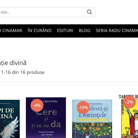
U CINAMAR
ÎN CURÂND
EDITURI
BLOG
SERIA RADU CINAM
ţie divină
1-
16
din
16
produse
-2%
-4%
-10%