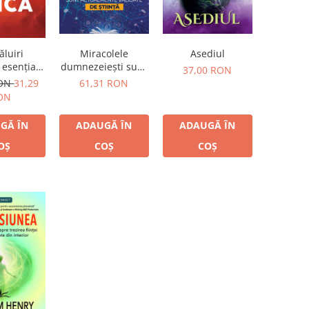
Miracolele
Asediul
ăluiri
dumnezeiești sunt
 esențiale
37,00 RON
actualmente
toare la
61,31 RON
RON
31,29
validate de știință
 forme de
ON
ICĂ
ADAUGĂ ÎN
ADAUGĂ ÎN
GĂ ÎN
COȘ
COȘ
OȘ