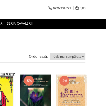
0726 334 721
0,00
AR
SERIA CAVALERII
Ordonează:
-5%
-2%