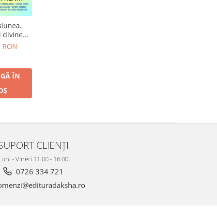
siunea.
i divine
trezirea
3 RON
întregi și
n interior
GĂ ÎN
OȘ
SUPORT CLIENȚI
Luni - Vineri 11:00 - 16:00
0726 334 721
menzi@edituradaksha.ro