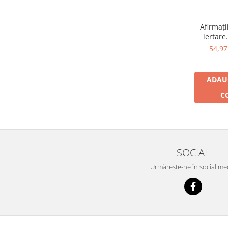
Yoga
Oracol
Afirmați
Spiritualitate şi ştiinţă
iertare
carto
54,9
Fără categorie
cart
Cunoaștere
ADAU
C
SOCIAL
Urmărește-ne în social me