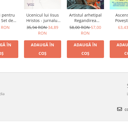
i pentru
Ucenicul lui Iisus
Artistul arhetipal
Ascen
. Set de
Hristos - jurnalul
Regandirea
Poveșt
line +
doctorului Sotirios
creativitatii si
despre 
7 RON
35,94 RON
34,89
58,00 RON
57,00
63,4
icică
Crotos
chemarea
ființei 
RON
RON
interioara de a
sfinte di
crea
GĂ ÎN
ADAUGĂ ÎN
ADAUGĂ ÎN
ADAU
OȘ
COȘ
COȘ
C
dia
co