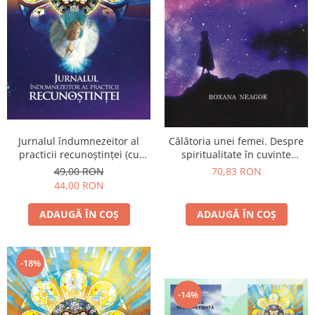
Yoga
Oracol
Spiritualitate şi ştiinţă
Fără categorie
Cunoaștere
Jurnalul îndumnezeitor al
Călătoria unei femei. Despre
practicii recunoștinței (cu
spiritualitate în cuvinte
spirală)
simple
49,00 RON
70,83 RON
44,00 RON
ADAUGĂ ÎN COȘ
ADAUGĂ ÎN COȘ
-18%
-14%