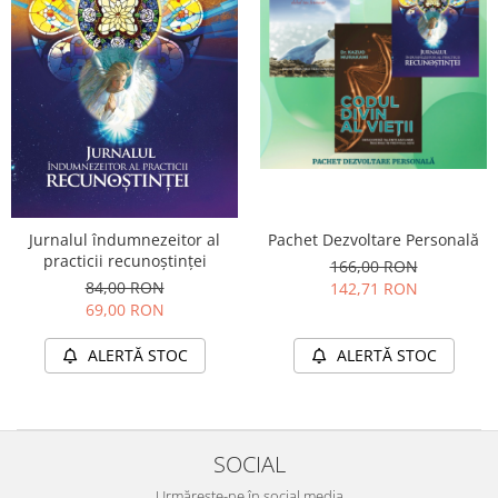
Jurnalul îndumnezeitor al
Pachet Dezvoltare Personală
practicii recunoștinței
166,00 RON
84,00 RON
142,71 RON
69,00 RON
ALERTĂ STOC
ALERTĂ STOC
SOCIAL
Urmărește-ne în social media