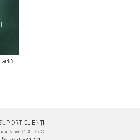
 Ǧírkù -
N
SUPORT CLIENȚI
Luni - Vineri 11:00 - 16:00
0726 334 721