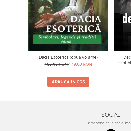
Dacia Esoterică (două volume)
Dec
schimb
185,00 RON
149,00 RON
ADAUGĂ ÎN COȘ
SOCIAL
Urmărește-ne în social me