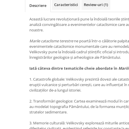
Caracteristici
Review-uri
(1)
Vindecare
Descriere
Povestiri
Această lucrare revoluționară pune la îndoială teoriile știin
Relații de cuplu
analiză convingătoare a evenimentelor cataclismice care au
noastre.
Erotism
Psihologie practică
Marile cataclisme terestre
ne poartă într-o călătorie palpit
evenimentele cataclismice monumentale care au remodelat
Sexualitate
Velikovsky pune la îndoială cadrul științific oficial și int
înregistrărilor geologice și arheologice ale Pământului.
Lumea îngerilor
Seria Masaru Emoto
Iată câteva dintre tematicile cheie abordate în
Maril
Inspiraţie divină
1. Catastrofe globale: Velikovsky prezintă dovezi ale catastr
erupții vulcanice și perturbări cerești, care au influențat
Îngeri
civilizațiilor de-a lungul istoriei.
Vindecare spirituală
2. Transformări geologice: Cartea examinează modul în car
Viaţa de după moarte
au modelat topografia Pământului, de la formarea munțilo
stratelor sedimentare.
Cristale
Supă de pui pentru suflet
3. Memorie culturală: Velikovsky explorează miturile antice,
diferitelor civilizații, evidențiind referirile lor constante la