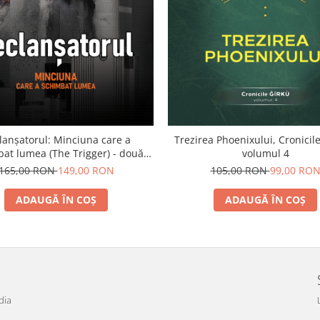
lanșatorul: Minciuna care a
Trezirea Phoenixului, Cronicile
at lumea (The Trigger) - două
volumul 4
volume
165,00 RON
149,00 RON
105,00 RON
99,00 RO
ADAUGĂ ÎN COȘ
ADAUGĂ ÎN COȘ
dia