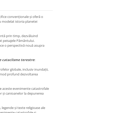
țifice convenționale și oferă o
 modelat istoria planetei
antă prin timp, dezvăluind
 peisajele Pământului.
roduce o perspectivă nouă asupra
e cataclisme terestre
:
ofelor globale, inclusiv inundații,
 în mod profund dezvoltarea
e aceste evenimente catastrofale
r și canioanelor la depunerea
 legende și texte religioase ale
 evenimente catastrofale și