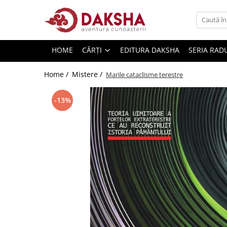
Cărți
HOME
CĂRȚI
EDITURA DAKSHA
SERIA RAD
Editura Daksha
Seria Radu Cinamar
Home /
Mistere /
Marile cataclisme terestre
Seria Anton Parks
-13%
Seria David Icke
Seria Immanuel Velikovsky
Dezvăluiri
Spiritualitate
Extratereștrii
OZN
Transformare spirituală
Psihologie