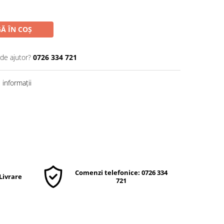
Ă ÎN COȘ
 de ajutor?
0726 334 721
informații
Comenzi telefonice: 0726 334
 Livrare
721