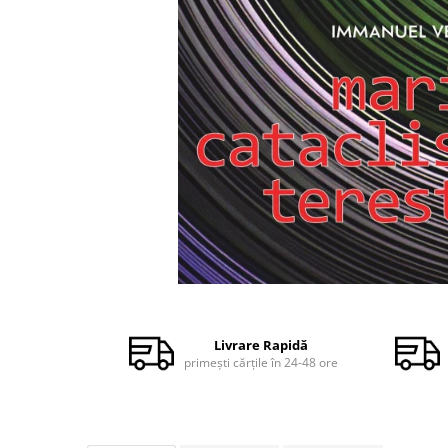
Dezvoltare personală
Astrologie
Știință
Seria Montauk
Mistere
Seria Chico Xavier
Seria Helena Blavatsky
Oracole
Sănătate
Umor
Distribuie
Ficțiune
pe
Facebook
Viata după moarte
Livrare Rapidă
primești cărțile în 24-48 ore
Non-dualitate
Alimentație
Creștinism