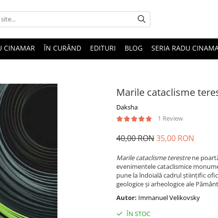
U CINAMAR
ÎN CURÂND
EDITURI
BLOG
SERIA RADU CINAM
Marile cataclisme tere
Daksha
1 Review
40,00 RON
35,00 RON
Marile cataclisme terestre
ne poartă
evenimentele cataclismice monumen
pune la îndoială cadrul științific of
geologice și arheologice ale Pământ
Autor:
Immanuel Velikovsky
ÎN STOC