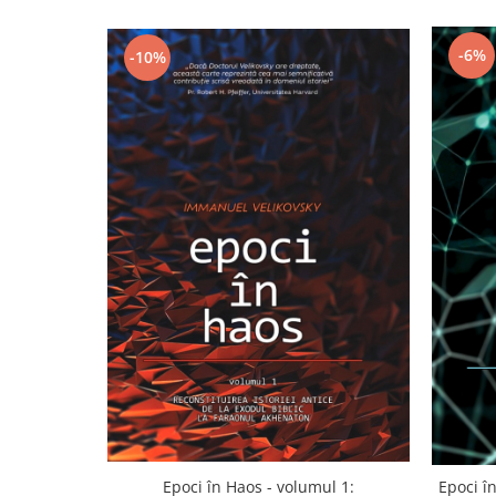
-6%
-10%
Epoci în Haos - volumul 1:
Epoci în