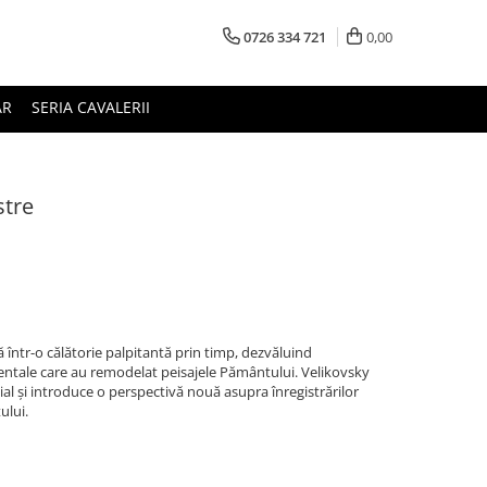
0726 334 721
0,00
AR
SERIA CAVALERII
stre
 într-o călătorie palpitantă prin timp, dezvăluind
tale care au remodelat peisajele Pământului. Velikovsky
icial și introduce o perspectivă nouă asupra înregistrărilor
ului.