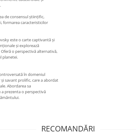
.
ea de consensul științific,
, formarea caracteristicilor
sky este o carte captivantă și
enționale și explorează
Oferă o perspectivă alternativă,
l planetei.
controversată în domeniul
 și savant prolific, care a abordat
urale. Abordarea sa
u a prezenta o perspectivă
Pământului.
RECOMANDĂRI