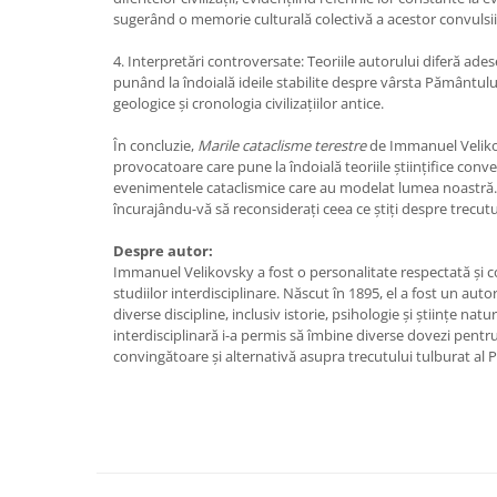
Yoga
sugerând o memorie culturală colectivă a acestor convulsii
Oracol
4. Interpretări controversate: Teoriile autorului diferă ades
Spiritualitate şi ştiinţă
punând la îndoială ideile stabilite despre vârsta Pământului
geologice și cronologia civilizațiilor antice.
Fără categorie
Cunoaștere
În concluzie,
Marile cataclisme terestre
de Immanuel Velikov
provocatoare care pune la îndoială teoriile științifice conv
evenimentele cataclismice care au modelat lumea noastră. 
încurajându-vă să reconsiderați ceea ce știți despre trecutu
Despre autor:
Immanuel Velikovsky a fost o personalitate respectată și 
studiilor interdisciplinare. Născut în 1895, el a fost un autor
diverse discipline, inclusiv istorie, psihologie și științe nat
interdisciplinară i-a permis să îmbine diverse dovezi pentr
convingătoare și alternativă asupra trecutului tulburat al 