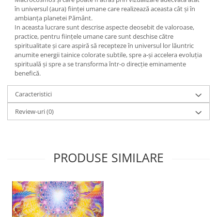
Yoga
în universul (aura) ființei umane care realizează aceasta cât și în
Oracol
ambianța planetei Pământ.
In aceasta lucrare sunt descrise aspecte deosebit de valoroase,
Spiritualitate şi ştiinţă
practice, pentru ființele umane care sunt deschise către
spiritualitate și care aspiră să recepteze în universul lor lăuntric
Fără categorie
anumite energii tainice colorate subtile, spre a-și accelera evoluția
Cunoaștere
spirituală și spre a se transforma într-o direcție eminamente
benefică.
Caracteristici
Review-uri
(0)
PRODUSE SIMILARE