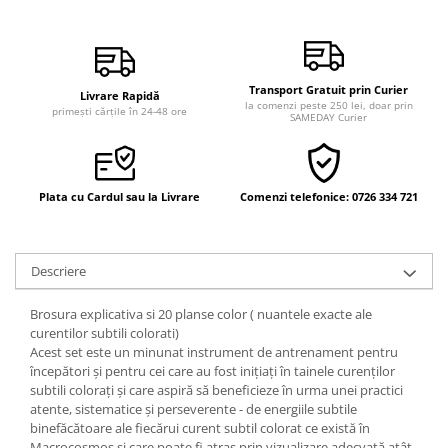
Vindecare
Povestiri
Relații de cuplu
Transport Gratuit prin Curier
Livrare Rapidă
la comenzi peste 250 lei, doar prin
Erotism
primești cărțile în 24-48 ore
SAMEDAY Curier
Psihologie practică
Sexualitate
Plata cu Cardul sau la Livrare
Comenzi telefonice: 0726 334 721
Lumea îngerilor
Seria Masaru Emoto
Inspiraţie divină
Descriere
Îngeri
Brosura explicativa si 20 planse color ( nuantele exacte ale
Vindecare spirituală
curentilor subtili colorati)
Acest set este un minunat instrument de antrenament pentru
Viaţa de după moarte
începători şi pentru cei care au fost inițiați în tainele curenților
Cristale
subtili colorați și care aspiră să beneficieze în urma unei practici
atente, sistematice și perseverente - de energiile subtile
Supă de pui pentru suflet
binefăcătoare ale fiecărui curent subtil colorat ce există în
Macrocosmos și care poate fi atras prin vizualizare adecvată atât