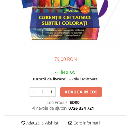
Dezvoltare personală
Astrologie
Știință
Seria Montauk
Mistere
Seria Chico Xavier
Seria Helena Blavatsky
79,00 RON
Oracole
Sănătate
ÎN STOC
Durată de livrare:
3-5 zile lucrătoare
Umor
Ficțiune
ADAUGĂ ÎN COȘ
Viata după moarte
Cod Produs:
ED90
Ai nevoie de ajutor?
0726 334 721
Non-dualitate
Alimentație
Adaugă la Wishlist
Cere informații
Creștinism