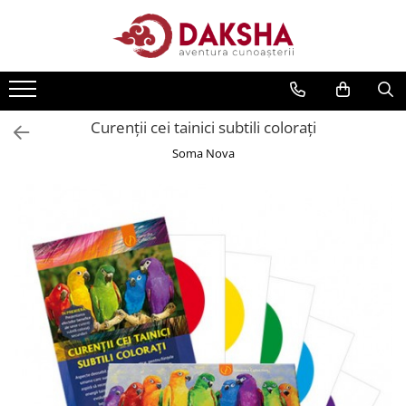
Cărți
Editura Daksha
Curenții cei tainici subtili colorați
Seria Radu Cinamar
Soma Nova
Seria Anton Parks
Seria David Icke
Seria Immanuel Velikovsky
Dezvăluiri
Spiritualitate
Extratereștrii
OZN
Transformare spirituală
Psihologie