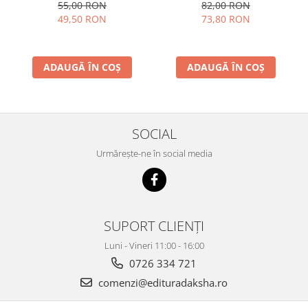
conştientizare superioară,
55,00 RON
82,00 RON
volumul 2
49,50 RON
73,80 RON
ADAUGĂ ÎN COȘ
ADAUGĂ ÎN COȘ
SOCIAL
Urmărește-ne în social media
SUPORT CLIENȚI
Luni - Vineri 11:00 - 16:00
0726 334 721
comenzi@edituradaksha.ro