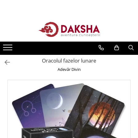
Cărți
Editura Daksha
Seria Radu Cinamar
Seria Anton Parks
Oracolul fazelor lunare
Seria David Icke
Adevăr Divin
Seria Immanuel Velikovsky
Dezvăluiri
Spiritualitate
Extratereștrii
OZN
Transformare spirituală
Psihologie