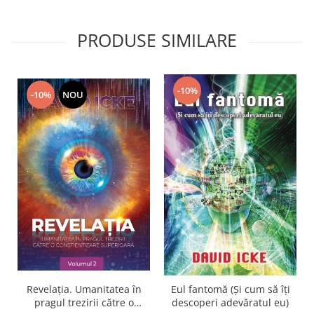
PRODUSE SIMILARE
-10%
-10%
NOU
Revelația. Umanitatea în
Eul fantomă (Și cum să îți
pragul trezirii către o
descoperi adevăratul eu)