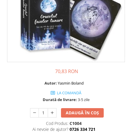
Dezvoltare personală
Astrologie
Știință
Seria Montauk
Mistere
Seria Chico Xavier
Seria Helena Blavatsky
Oracole
70,83 RON
Sănătate
Umor
Autor:
Yasmin Boland
Ficțiune
LA COMANDĂ
Durată de livrare:
3-5 zile
Viata după moarte
Non-dualitate
ADAUGĂ ÎN COȘ
Alimentație
Cod Produs:
C1004
Creștinism
Ai nevoie de ajutor?
0726 334 721