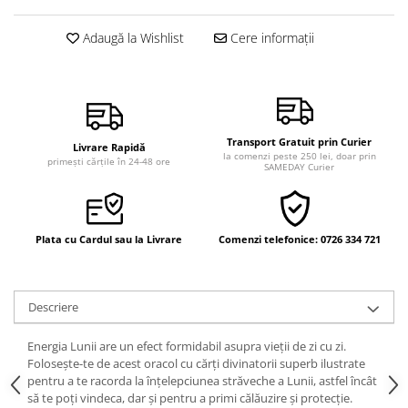
Vindecare
Adaugă la Wishlist
Cere informații
Povestiri
Relații de cuplu
Erotism
Psihologie practică
Transport Gratuit prin Curier
Livrare Rapidă
Sexualitate
la comenzi peste 250 lei, doar prin
primești cărțile în 24-48 ore
SAMEDAY Curier
Lumea îngerilor
Seria Masaru Emoto
Plata cu Cardul sau la Livrare
Comenzi telefonice: 0726 334 721
Inspiraţie divină
Îngeri
Vindecare spirituală
Descriere
Viaţa de după moarte
Energia Lunii are un efect formidabil asupra vieții de zi cu zi.
Cristale
Folosește-te de acest oracol cu cărți divinatorii superb ilustrate
pentru a te racorda la înțelepciunea străveche a Lunii, astfel încât
Supă de pui pentru suflet
să te poți vindeca, dar și pentru a primi călăuzire și protecție.