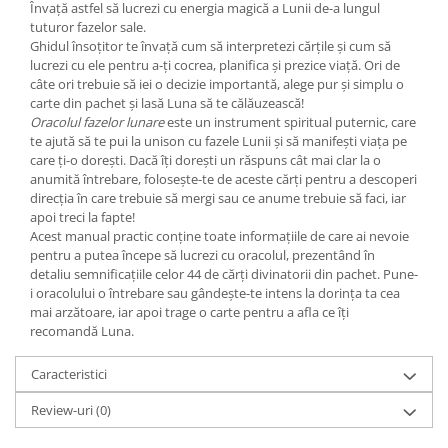
Yoga
Învață astfel să lucrezi cu energia magică a Lunii de-a lungul
tuturor fazelor sale.
Oracol
Ghidul însoțitor te învață cum să interpretezi cărțile și cum să
lucrezi cu ele pentru a-ți cocrea, planifica și prezice viață. Ori de
Spiritualitate şi ştiinţă
câte ori trebuie să iei o decizie importantă, alege pur și simplu o
Fără categorie
carte din pachet și lasă Luna să te călăuzească!
Oracolul fazelor lunare
este un instrument spiritual puternic, care
Cunoaștere
te ajută să te pui la unison cu fazele Lunii și să manifești viața pe
care ți-o dorești. Dacă îți dorești un răspuns cât mai clar la o
anumită întrebare, folosește-te de aceste cărți pentru a descoperi
direcția în care trebuie să mergi sau ce anume trebuie să faci, iar
apoi treci la fapte!
Acest manual practic conține toate informațiile de care ai nevoie
pentru a putea începe să lucrezi cu oracolul, prezentând în
detaliu semnificațiile celor 44 de cărți divinatorii din pachet. Pune-
i oracolului o întrebare sau gândește-te intens la dorința ta cea
mai arzătoare, iar apoi trage o carte pentru a afla ce îți
recomandă Luna.
Caracteristici
Review-uri
(0)