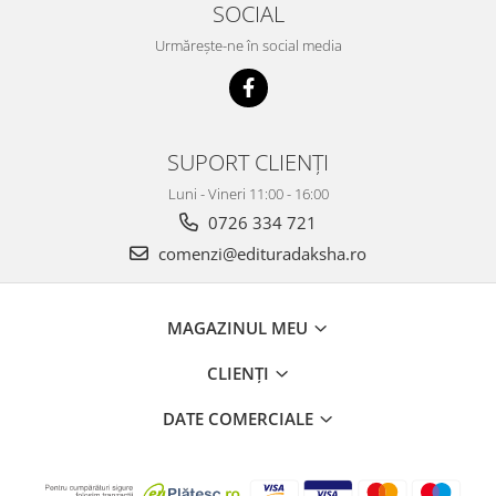
Dezvoltare personală
SOCIAL
Astrologie
Urmărește-ne în social media
Știință
Seria Montauk
Mistere
SUPORT CLIENȚI
Seria Chico Xavier
Luni - Vineri 11:00 - 16:00
Seria Helena Blavatsky
0726 334 721
Oracole
comenzi@edituradaksha.ro
Sănătate
Umor
MAGAZINUL MEU
Ficțiune
CLIENȚI
Viata după moarte
Non-dualitate
DATE COMERCIALE
Alimentație
Creștinism