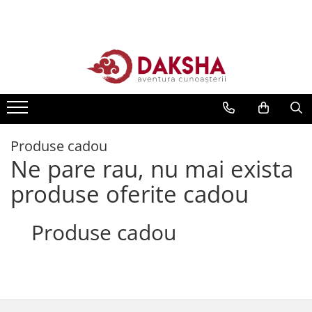
Cărți
Editura Daksha
Seria Radu Cinamar
Seria Anton Parks
Seria David Icke
Produse cadou
Ne pare rau, nu mai exista
Seria Immanuel Velikovsky
Dezvăluiri
produse oferite cadou
Spiritualitate
Produse cadou
Extratereștrii
OZN
Transformare spirituală
Psihologie