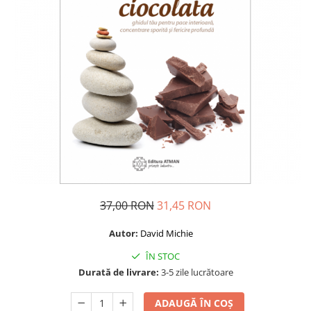
Dezvoltare personală
Astrologie
Știință
Seria Montauk
Mistere
Seria Chico Xavier
Seria Helena Blavatsky
Oracole
Sănătate
Umor
37,00 RON
31,45 RON
Ficțiune
Autor:
David Michie
Viata după moarte
ÎN STOC
Non-dualitate
Durată de livrare:
3-5 zile lucrătoare
Alimentație
Creștinism
ADAUGĂ ÎN COȘ