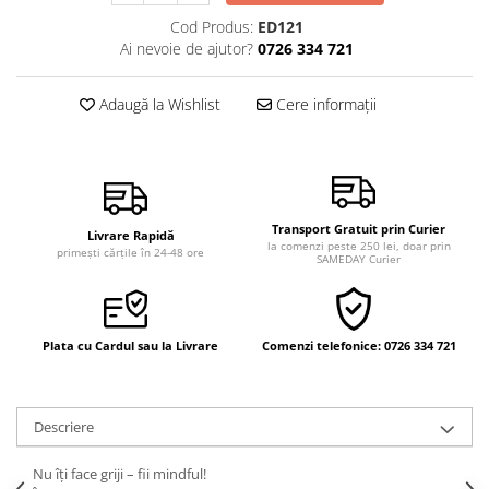
Vindecare
Cod Produs:
ED121
Ai nevoie de ajutor?
0726 334 721
Povestiri
Relații de cuplu
Adaugă la Wishlist
Cere informații
Erotism
Psihologie practică
Sexualitate
Lumea îngerilor
Transport Gratuit prin Curier
Livrare Rapidă
la comenzi peste 250 lei, doar prin
primești cărțile în 24-48 ore
Seria Masaru Emoto
SAMEDAY Curier
Inspiraţie divină
Îngeri
Plata cu Cardul sau la Livrare
Comenzi telefonice: 0726 334 721
Vindecare spirituală
Viaţa de după moarte
Cristale
Descriere
Supă de pui pentru suflet
Nu îți face griji – fii mindful!