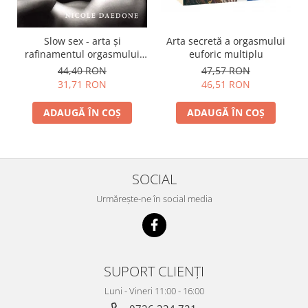
Slow sex - arta şi
Arta secretă a orgasmului
rafinamentul orgasmului
euforic multiplu
feminin
44,40 RON
47,57 RON
31,71 RON
46,51 RON
ADAUGĂ ÎN COȘ
ADAUGĂ ÎN COȘ
SOCIAL
Urmărește-ne în social media
SUPORT CLIENȚI
Luni - Vineri 11:00 - 16:00