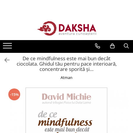
Cărți
Editura Daksha
Seria Radu Cinamar
Seria Anton Parks
De ce mindfulness este mai bun decât
Seria David Icke
ciocolata. Ghidul tău pentru pace interioară,
concentrare sporită și…
Seria Immanuel Velikovsky
Atman
Dezvăluiri
Spiritualitate
-15%
Extratereștrii
OZN
Transformare spirituală
Psihologie