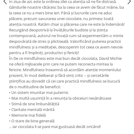
Yoga
În ziua de azi, este la ordinea zilei ca atenţia să ne fie distrasă.
Gândurile noastre rătăcesc ba la ceea ce avem de făcut mâine, ba
Oracol
la ceea ce nu a mers bine ieri. Până şi lucrurile care ne aduc
plăcere, precum savurarea unei ciocolate, nu primesc toată
Spiritualitate şi ştiinţă
atenţia noastră. Ratăm chiar şi plăcerea care ne este la îndemână!
Fără categorie
Recurgând deopotrivă la învăţăturile budiste şi la ştiinţa
contemporană, autorul ne învaţă cum să experimentăm o minte
Cunoaștere
despovărată de stres şi plictiseală. Valorificând puterea practicii
mindfulness şi a meditaţiei, descoperim tot ceea ce avem nevoie
pentru a fi împliniţi, productivi şi fericiţi!
În De ce mindfulness este mai bun decât ciocolata, David Michie
ne oferă mijloacele prin care ne putem reconecta mintea la
fericire. Mindfulness înseamnă să acordăm atenţie momentului
prezent, în mod deliberat şi fără simţ critic – şi cercetările
ştiinţifice au dovedit că cei care practică mindfulness se bucură
de o multitudine de beneficii:
• Un sistem imunitar mai puternic
• Mai multă uşurinţă în a renunţa la obiceiuri nesănătoase
• Stimă de sine îmbunătăţită
• Claritate mentală mărită
• Memorie mai fidelă
• O stare de bine generală
... iar ciocolata li se pare mai gustoasă decât oricând!