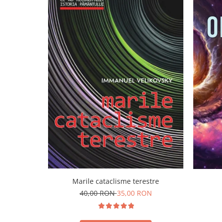
Yoga
Oracol
Spiritualitate şi ştiinţă
Fără categorie
Cunoaștere
Marile cataclisme terestre
40,00 RON
35,00 RON