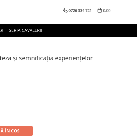
0726 334 721
0,00
AR
SERIA CAVALERII
teza şi semnificaţia experienţelor
Ă ÎN COȘ