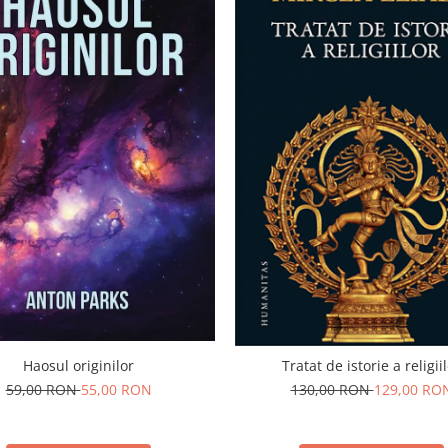
Haosul originilor
Tratat de istorie a religii
59,00 RON
55,00 RON
130,00 RON
129,00 RO