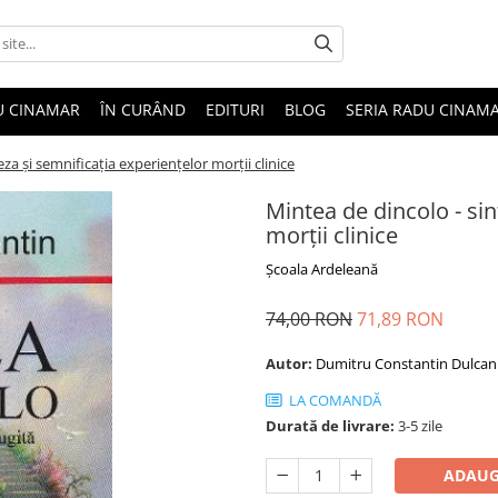
U CINAMAR
ÎN CURÂND
EDITURI
BLOG
SERIA RADU CINAM
za şi semnificaţia experienţelor morţii clinice
Mintea de dincolo - sin
morţii clinice
Şcoala Ardeleană
74,00 RON
71,89 RON
Autor:
Dumitru Constantin Dulcan
LA COMANDĂ
Durată de livrare:
3-5 zile
ADAUG