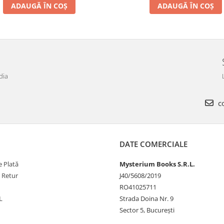
ADAUGĂ ÎN COȘ
ADAUGĂ ÎN COȘ
dia
co
DATE COMERCIALE
 Plată
Mysterium Books S.R.L.
e Retur
J40/5608/2019
RO41025711
L
Strada Doina Nr. 9
Sector 5, București