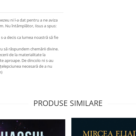
zeu ni l-a dat pentru a ne aviza
. Nu întâmplător, Iisus a spus:
, s-a decis ca lumea noastră să fie
stru să răspundem chemării divine.
cerii de la materialitate la
este aproape. De dincolo ni s-au
nţelepciunea necesară de a nu
n)
PRODUSE SIMILARE