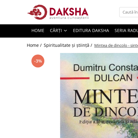
Cărți
HOME
CĂRȚI
EDITURA DAKSHA
SERIA RAD
Editura Daksha
Seria Radu Cinamar
Home /
Spiritualitate şi ştiinţă /
Mintea de dincolo - sinte
Seria Anton Parks
-3%
Seria David Icke
Seria Immanuel Velikovsky
Dezvăluiri
Spiritualitate
Extratereștrii
OZN
Transformare spirituală
Psihologie