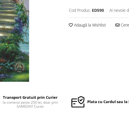
Cod Produs:
ED590
Ai nevoie d
Adaugă la Wishlist
Cere 
Transport Gratuit prin Curier
Plata cu Cardul sau la
la comenzi peste 250 lei, doar prin
SAMEDAY Curier