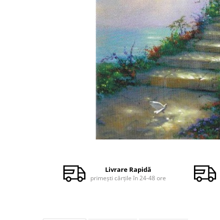
Dezvoltare personală
Astrologie
Știință
Seria Montauk
Mistere
Seria Chico Xavier
Seria Helena Blavatsky
Oracole
Sănătate
Umor
Distribuie
Ficțiune
pe
Facebook
Viata după moarte
Livrare Rapidă
primești cărțile în 24-48 ore
Non-dualitate
Alimentație
Creștinism