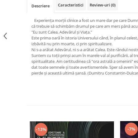
Caracteristici
Review-uri
(0)
Vindecare
Descriere
Povestiri
Experienţa morţii clinice a fost un mare dar pe care Dumne
Relații de cuplu
că trebuie să schimbăm drumul pe care am mers până acum
"Eu sunt Calea, Adevărul şi Viaţa."
Erotism
Este prima oară în istoria Universului când, în planul celest
Psihologie practică
izbăvită nu prin moarte, ci prin spiritualizare.
Ni s-a arătat Adevărul, ni s-a arătat Calea. Este rândul no
Sexualitate
Suntem cu toţii prinşi acum în marele val al purificării, al tre
spiritualitate. Am certitudinea că "ora astrală a omenirii" 
Lumea îngerilor
dat toate semnele şi toate avertismentele. Sper să avem î
Seria Masaru Emoto
pierde şi această ultimă şansă. (Dumitru Constantin-Dulca
Inspiraţie divină
Îngeri
Vindecare spirituală
Viaţa de după moarte
Cristale
-7%
-13%
Supă de pui pentru suflet