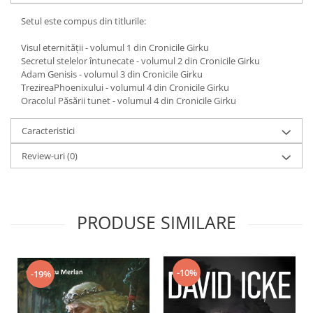
Yoga
Setul este compus din titlurile:
Oracol
Spiritualitate şi ştiinţă
Visul eternității - volumul 1 din Cronicile Girku
Secretul stelelor întunecate - volumul 2 din Cronicile Girku
Fără categorie
Adam Genisis - volumul 3 din Cronicile Girku
TrezireaPhoenixului - volumul 4 din Cronicile Girku
Cunoaștere
Oracolul Păsării tunet - volumul 4 din Cronicile Girku
Caracteristici
Review-uri
(0)
PRODUSE SIMILARE
-10%
-19%