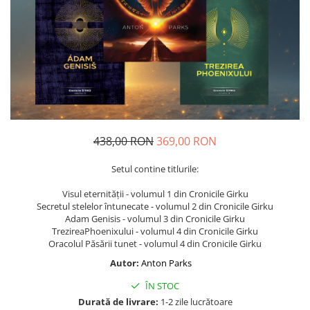
Dezvoltare personală
Astrologie
Știință
Seria Montauk
Mistere
Seria Chico Xavier
Seria Helena Blavatsky
438,00 RON
369,00 RON
Oracole
Setul contine titlurile:
Sănătate
Umor
Visul eternității - volumul 1 din Cronicile Girku
Secretul stelelor întunecate - volumul 2 din Cronicile Girku
Ficțiune
Adam Genisis - volumul 3 din Cronicile Girku
TrezireaPhoenixului - volumul 4 din Cronicile Girku
Viata după moarte
Oracolul Păsării tunet - volumul 4 din Cronicile Girku
Non-dualitate
Autor:
Anton Parks
Alimentație
ÎN STOC
Creștinism
Durată de livrare:
1-2 zile lucrătoare