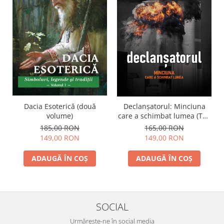
Dacia Esoterică (două
Declanșatorul: Minciuna
volume)
care a schimbat lumea (The
Trigger) - două volume
185,00 RON
165,00 RON
149,00 RON
149,00 RON
ADAUGĂ ÎN COȘ
ADAUGĂ ÎN COȘ
SOCIAL
Urmărește-ne în social media