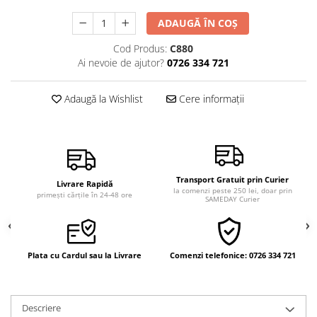
Vindecare
ADAUGĂ ÎN COȘ
Povestiri
Cod Produs:
C880
Relații de cuplu
Ai nevoie de ajutor?
0726 334 721
Erotism
Adaugă la Wishlist
Cere informații
Psihologie practică
Sexualitate
Lumea îngerilor
Seria Masaru Emoto
Transport Gratuit prin Curier
Livrare Rapidă
Inspiraţie divină
la comenzi peste 250 lei, doar prin
primești cărțile în 24-48 ore
SAMEDAY Curier
Îngeri
Vindecare spirituală
Viaţa de după moarte
Plata cu Cardul sau la Livrare
Comenzi telefonice: 0726 334 721
Cristale
Supă de pui pentru suflet
Descriere