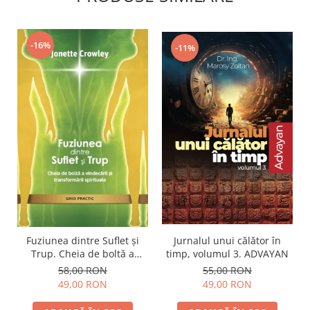
-16%
-11%
Jurnalul unui călător în
Fuziunea dintre Suflet și
timp, volumul 3. ADVAYAN
Trup. Cheia de boltă a
vindecării și transformării
55,00 RON
58,00 RON
spirituale
49,00 RON
49,00 RON