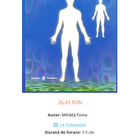
Dezvoltare personală
Astrologie
Știință
Seria Montauk
Mistere
Seria Chico Xavier
Seria Helena Blavatsky
Oracole
Sănătate
Umor
Ficțiune
26,43 RON
Viata după moarte
Autor:
Mihăiţă Toma
Non-dualitate
LA COMANDĂ
Alimentație
Durată de livrare:
3-5 zile
Creștinism