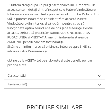
Yoga
Suntem creaţi după Chipul şi Asemănarea lui Dumnezeu. De
Oracol
aceea suntem dotaţi dintru început cu o Putere Vindecătoare
Interioară, care se manifestă prin Sistemul Imunitar Psihic şi Fizic.
Spiritualitate şi ştiinţă
Stă în puterea noastră să conştientizăm această Putere
Vindecătoare din interior, şi să lucrăm pentru ca ea să
Fără categorie
funcţioneze optim, ferindu-ne de boli şi de suferinţe. Pentru
Cunoaștere
aceasta, trebuie să practicăm IUBIREA DE SINE, IERTAREA,
RUGĂCIUNEA şi MEDITAŢIA. menţinându-ne în starea de
ARMONIE, pentru care am fost hărăziţi.
Şi să ne amintim mereu că oricine se întoarce spre SINE, se
întoarce către Dumnezeu şi
obţine de la ACESTA tot ce-şi doreşte şi este benefic pentru
propria fiinţă.
Caracteristici
Review-uri
(0)
PRODUSE SIMILARE