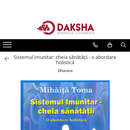
Cărți
Editura Daksha
Seria Radu Cinamar
Seria Anton Parks
Sistemul imunitar: cheia sănătăţii - o abordare
Seria David Icke
holistică
Seria Immanuel Velikovsky
Dharana
Dezvăluiri
Spiritualitate
Extratereștrii
OZN
Transformare spirituală
Psihologie