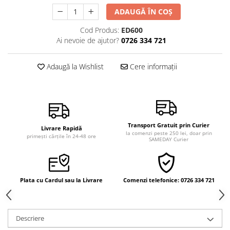
Vindecare
ADAUGĂ ÎN COȘ
Povestiri
Cod Produs:
ED600
Ai nevoie de ajutor?
0726 334 721
Relații de cuplu
Erotism
Adaugă la Wishlist
Cere informații
Psihologie practică
Sexualitate
Lumea îngerilor
Seria Masaru Emoto
Transport Gratuit prin Curier
Livrare Rapidă
la comenzi peste 250 lei, doar prin
Inspiraţie divină
primești cărțile în 24-48 ore
SAMEDAY Curier
Îngeri
Vindecare spirituală
Plata cu Cardul sau la Livrare
Comenzi telefonice: 0726 334 721
Viaţa de după moarte
Cristale
Supă de pui pentru suflet
Descriere