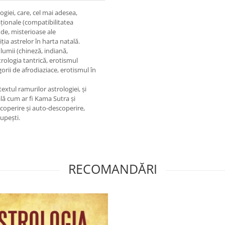
giei, care, cel mai adesea,
aţionale (compatibilitatea
de, misterioase ale
ţia astrelor în harta natală.
lumii (chineză, indiană,
ologia tantrică, erotismul
orii de afrodiaziace, erotismul în
textul ramurilor astrologiei, şi
ală cum ar fi Kama Sutra şi
coperire şi auto-descoperire,
rupeşti.
RECOMANDĂRI