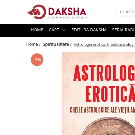
Cărți
HOME
CĂRȚI
EDITURA DAKSHA
SERIA RAD
Editura Daksha
Seria Radu Cinamar
Home /
Spiritualitate /
Astrologia erotică: Cheile astrolog
Seria Anton Parks
-7%
Seria David Icke
Seria Immanuel Velikovsky
Dezvăluiri
Spiritualitate
Extratereștrii
OZN
Transformare spirituală
Psihologie