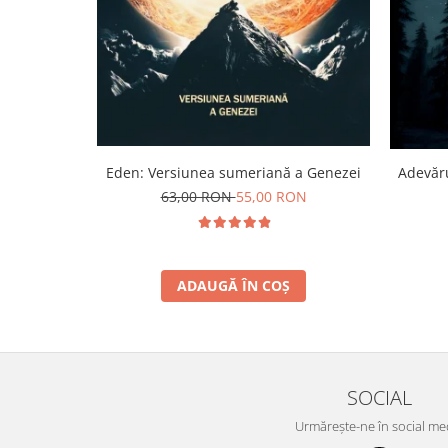
Eden: Versiunea sumeriană a Genezei
Adevăru
63,00 RON
55,00 RON
ADAUGĂ ÎN COȘ
SOCIAL
Urmărește-ne în social me