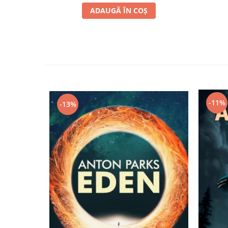
ADAUGĂ ÎN COȘ
-11%
-13%