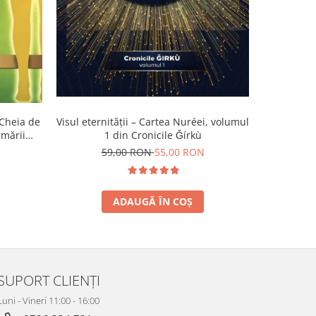
 Cheia de
Visul eternității – Cartea Nuréei, volumul
Jurnalul un
rmării
1 din Cronicile Ǧírkù
59,00 RON
55,00 RON
5
ADAUGĂ ÎN COȘ
SUPORT CLIENȚI
Luni - Vineri 11:00 - 16:00