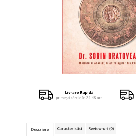
Dezvoltare personală
Astrologie
Știință
Seria Montauk
Mistere
Seria Chico Xavier
Seria Helena Blavatsky
Oracole
Sănătate
Distribuie
pe
Umor
Facebook
Livrare Rapidă
Ficțiune
primești cărțile în 24-48 ore
Viata după moarte
Non-dualitate
Alimentație
Caracteristici
Review-uri
(0)
Descriere
Creștinism