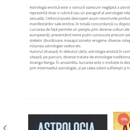
Vindecare
Astrologia erotică este o ramură oarecum neglijată a astrolo
reprezintă doar o rubrică sau un paragraf al astrologiei rel
Povestiri
sexuală). Cititorul poate descoperi acum resorturile profun
Relații de cuplu
manifestărilor sale erotice, în totală concordanţă cu dispozi
Lucrarea de faţă permite un periplu prin diverse culturi ale 
Erotism
europeană), prezentând teme puţin cunoscute precum astr
stelelor zburătoare, masajul zonelor erogene, diverse categ
Psihologie practică
viziunea astrologiei vedice etc.
Sexualitate
Autorul situează, în debutul cărţii, astrologia erotică în con
citează, pe parcurs, diverse tratate de erotologie tradiţion
Lumea îngerilor
Ananga Ranga. În ansamblu, lucrarea este o invitaţie la des
prin intermediul astrologiei, şi pe calea iubirii sufleteşti şi t
Seria Masaru Emoto
Inspiraţie divină
Îngeri
Vindecare spirituală
Viaţa de după moarte
Cristale
-9%
Supă de pui pentru suflet