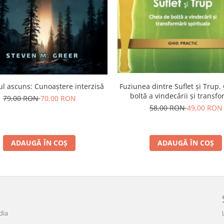
l ascuns: Cunoaștere interzisă
Fuziunea dintre Suflet și Trup.
boltă a vindecării și transfo
79,00 RON
70,00 RON
spirituale
58,00 RON
49,00 RON
ADAUGĂ ÎN COȘ
ADAUGĂ ÎN COȘ
dia