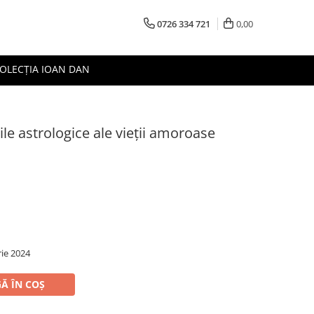
0726 334 721
0,00
OLECȚIA IOAN DAN
ile astrologice ale vieții amoroase
ie 2024
Ă ÎN COȘ