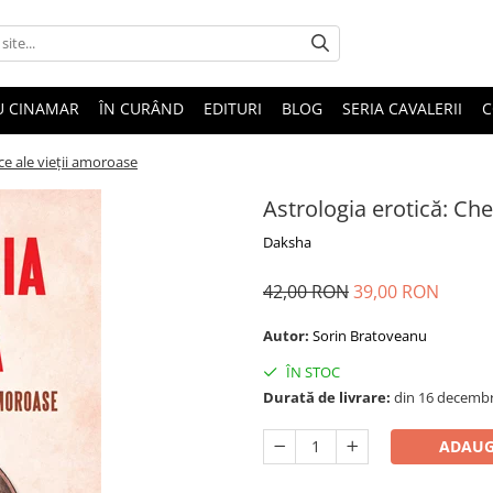
U CINAMAR
ÎN CURÂND
EDITURI
BLOG
SERIA CAVALERII
C
ice ale vieții amoroase
Astrologia erotică: Che
Daksha
42,00 RON
39,00 RON
Autor:
Sorin Bratoveanu
ÎN STOC
Durată de livrare:
din 16 decembr
ADAUG