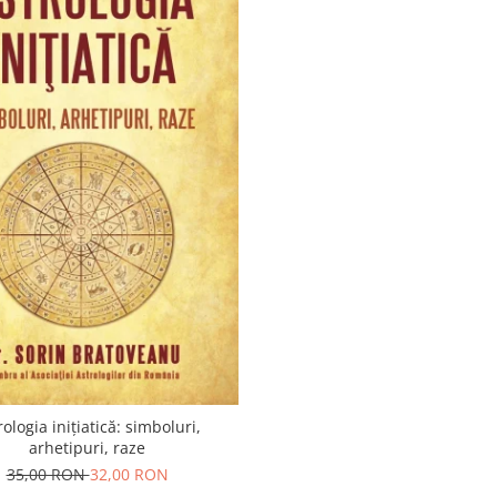
rologia inițiatică: simboluri,
arhetipuri, raze
35,00 RON
32,00 RON