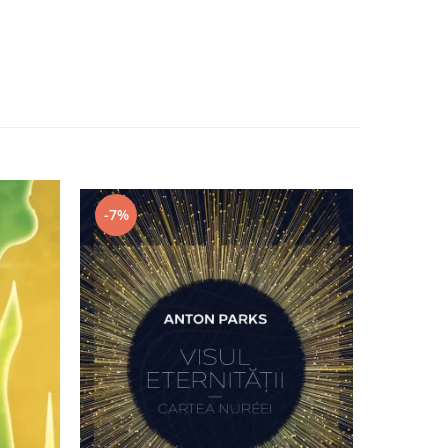
-7%
-11%