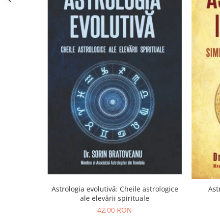
Yoga
Oracol
Spiritualitate şi ştiinţă
Fără categorie
Cunoaștere
Astrologia evolutivă: Cheile astrologice
Ast
ale elevării spirituale
42,00 RON