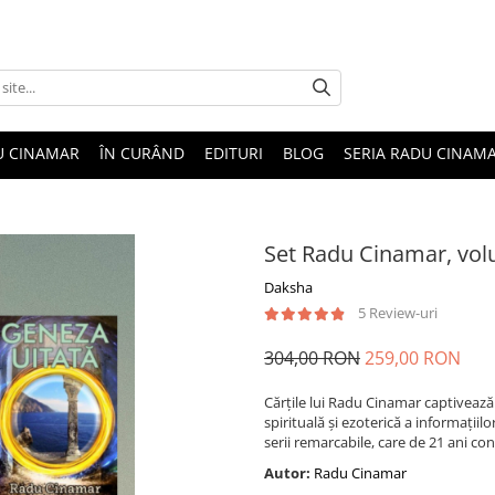
U CINAMAR
ÎN CURÂND
EDITURI
BLOG
SERIA RADU CINAM
Set Radu Cinamar, vol
Daksha
5 Review-uri
304,00 RON
259,00 RON
Cărțile lui Radu Cinamar captivează p
spirituală și ezoterică a informații
serii remarcabile, care de 21 ani cont
Autor:
Radu Cinamar