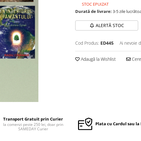
STOC EPUIZAT
Durată de livrare:
3-5 zile lucrăto
ALERTĂ STOC
Cod Produs:
ED445
Ai nevoie d
Adaugă la Wishlist
Cere 
Transport Gratuit prin Curier
Plata cu Cardul sau la
la comenzi peste 250 lei, doar prin
SAMEDAY Curier