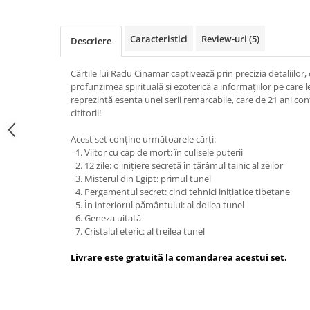
Vindecare
Povestiri
Caracteristici
Review-uri
(5)
Descriere
Relații de cuplu
Cărțile lui Radu Cinamar captivează prin precizia detaliilor, 
Erotism
profunzimea spirituală și ezoterică a informațiilor pe care 
Psihologie practică
reprezintă esența unei serii remarcabile, care de 21 ani cont
cititorii!
Sexualitate
Acest set conține următoarele cărți:
Lumea îngerilor
Viitor cu cap de mort: în culisele puterii
Seria Masaru Emoto
12 zile: o inițiere secretă în tărâmul tainic al zeilor
Misterul din Egipt: primul tunel
Inspiraţie divină
Pergamentul secret: cinci tehnici inițiatice tibetane
În interiorul pământului: al doilea tunel
Îngeri
Geneza uitată
Vindecare spirituală
Cristalul eteric: al treilea tunel
Viaţa de după moarte
Livrare este gratuită la comandarea acestui set.
Cristale
Supă de pui pentru suflet