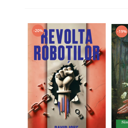
Yoga
Oracol
Spiritualitate şi ştiinţă
Fără categorie
-20%
-19%
Cunoaștere