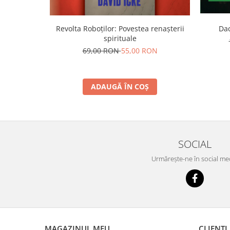
Revolta Roboților: Povestea renașterii
Dac
spirituale
69,00 RON
55,00 RON
ADAUGĂ ÎN COȘ
SOCIAL
Urmărește-ne în social me
MAGAZINUL MEU
CLIENȚI