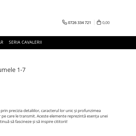
0726 334 721
0,00
AR
SERIA CAVALERII
umele 1-7
rin precizia detaliilor, caracterul lor unic și profunzimea
lor pe care le transmit. Aceste elemente reprezintă esența unei
inuă să fascineze și să inspire cititorii!