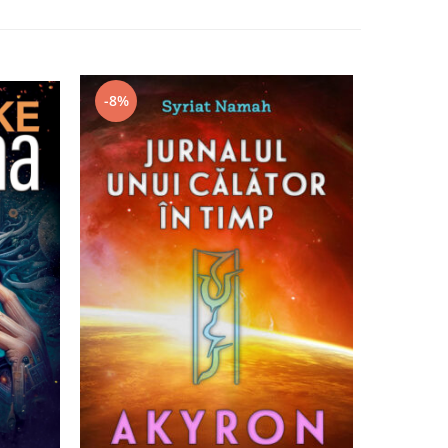
-8%
-7%