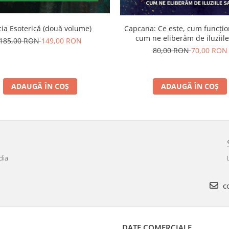
ia Esoterică (două volume)
Capcana: Ce este, cum funcțio
cum ne eliberăm de iluziile
185,00 RON
149,00 RON
80,00 RON
70,00 RON
ADAUGĂ ÎN COȘ
ADAUGĂ ÎN COȘ
dia
co
DATE COMERCIALE