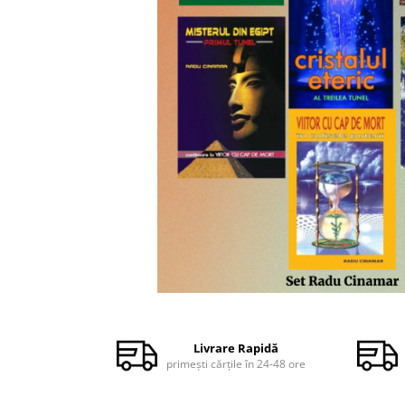
Dezvoltare personală
Astrologie
Știință
Seria Montauk
Mistere
Seria Chico Xavier
Seria Helena Blavatsky
Oracole
Sănătate
Umor
Ficțiune
Viata după moarte
Distribuie
pe
Non-dualitate
Facebook
Livrare Rapidă
primești cărțile în 24-48 ore
Alimentație
Creștinism