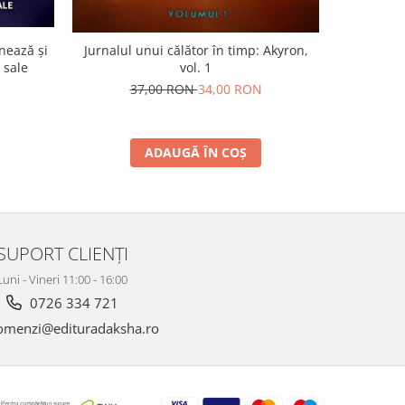
nează și
Jurnalul unui călător în timp: Akyron,
Visul etern
 sale
vol. 1
1
37,00 RON
34,00 RON
5
ADAUGĂ ÎN COȘ
SUPORT CLIENȚI
Luni - Vineri 11:00 - 16:00
0726 334 721
menzi@edituradaksha.ro