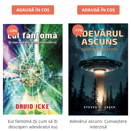
ADAUGĂ ÎN COȘ
ADAUGĂ ÎN COȘ
-11%
-10%
Eul fantomă (Și cum să îți
Adevărul ascuns: Cunoaștere
descoperi adevăratul eu)
interzisă