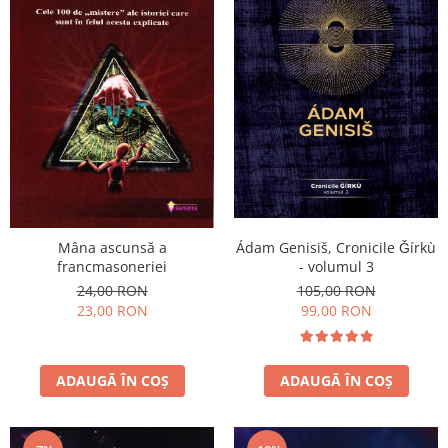
Ádam Genisiš, Cronicile Ǧírkù
Mâna ascunsă a
- volumul 3
francmasoneriei
105,00 RON
24,00 RON
99,00 RON
23,00 RON
ADAUGĂ ÎN COȘ
ADAUGĂ ÎN COȘ