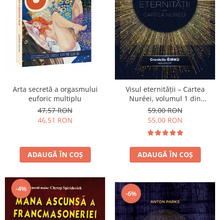
Arta secretă a orgasmului
Visul eternității – Cartea
euforic multiplu
Nuréei, volumul 1 din
Cronicile Ǧírkù
47,57 RON
59,00 RON
46,51 RON
55,00 RON
ADAUGĂ ÎN COȘ
ADAUGĂ ÎN COȘ
-4%
-6%