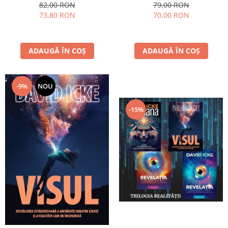
82,00 RON
79,00 RON
73,80 RON
70,00 RON
ADAUGĂ ÎN COȘ
ADAUGĂ ÎN COȘ
-9%
NOU
-15%