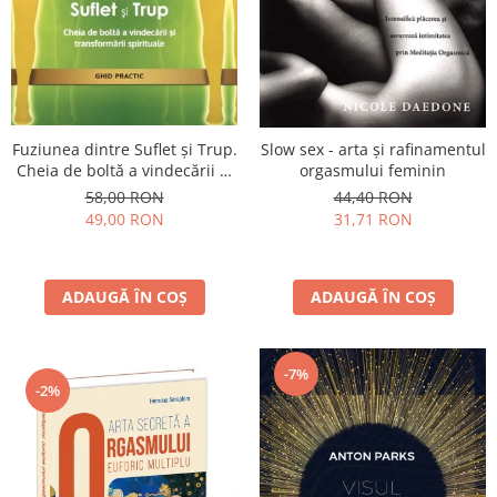
Fuziunea dintre Suflet și Trup.
Slow sex - arta şi rafinamentul
Cheia de boltă a vindecării și
orgasmului feminin
transformării spirituale
58,00 RON
44,40 RON
49,00 RON
31,71 RON
ADAUGĂ ÎN COȘ
ADAUGĂ ÎN COȘ
-7%
-2%