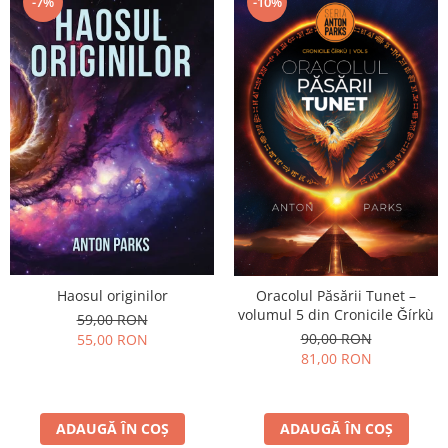
-10%
-7%
Haosul originilor
Oracolul Păsării Tunet –
volumul 5 din Cronicile Ǧírkù
59,00 RON
90,00 RON
55,00 RON
81,00 RON
ADAUGĂ ÎN COȘ
ADAUGĂ ÎN COȘ