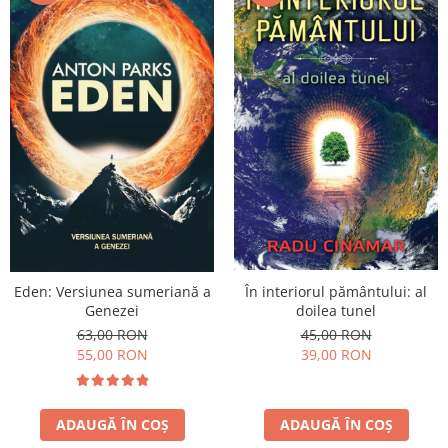
Eden: Versiunea sumeriană a
În interiorul pământului: al
Genezei
doilea tunel
63,00 RON
45,00 RON
55,00 RON
39,00 RON
ADAUGĂ ÎN COȘ
ADAUGĂ ÎN COȘ