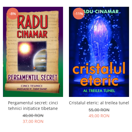
-8%
-11%
Pergamentul secret: cinci
Cristalul eteric: al treilea tunel
tehnici inițiatice tibetane
55,00 RON
40,00 RON
49,00 RON
37,00 RON