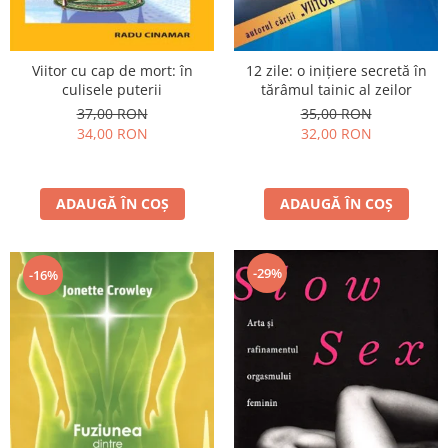
Viitor cu cap de mort: în
12 zile: o inițiere secretă în
culisele puterii
tărâmul tainic al zeilor
37,00 RON
35,00 RON
34,00 RON
32,00 RON
ADAUGĂ ÎN COȘ
ADAUGĂ ÎN COȘ
-29%
-16%