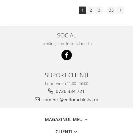
1
2
3
35
...
SOCIAL
Urmărește-ne în social media
SUPORT CLIENȚI
Luni - Vineri 11:00 - 16:00
0726 334 721
comenzi@edituradaksha.ro
MAGAZINUL MEU
CLIENȚI