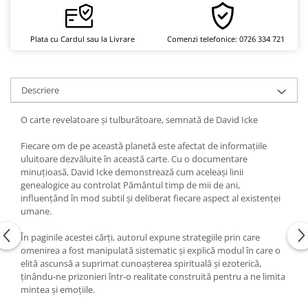
Yoga
Oracol
Plata cu Cardul sau la Livrare
Comenzi telefonice: 0726 334 721
Spiritualitate şi ştiinţă
Fără categorie
Cunoaștere
Descriere
O carte revelatoare și tulburătoare, semnată de David Icke
Fiecare om de pe această planetă este afectat de informațiile
uluitoare dezvăluite în această carte. Cu o documentare
minuțioasă, David Icke demonstrează cum aceleași linii
genealogice au controlat Pământul timp de mii de ani,
influențând în mod subtil și deliberat fiecare aspect al existenței
umane.
În paginile acestei cărți, autorul expune strategiile prin care
omenirea a fost manipulată sistematic și explică modul în care o
elită ascunsă a suprimat cunoașterea spirituală și ezoterică,
ținându-ne prizonieri într-o realitate construită pentru a ne limita
mintea și emoțiile.