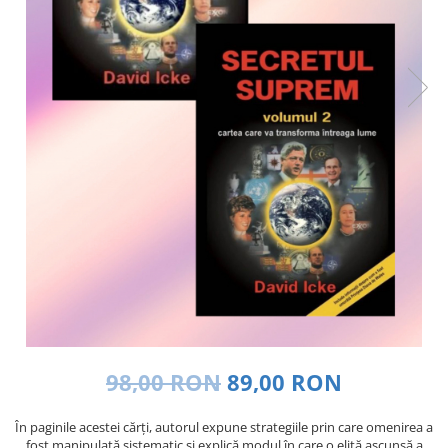
Dezvoltare personală
Astrologie
Știință
Seria Montauk
Mistere
Seria Chico Xavier
Seria Helena Blavatsky
Oracole
Sănătate
Umor
Ficțiune
Viata după moarte
Non-dualitate
98,00 RON
89,00 RON
Alimentație
În paginile acestei cărți, autorul expune strategiile prin care omenirea a
Creștinism
fost manipulată sistematic și explică modul în care o elită ascunsă a