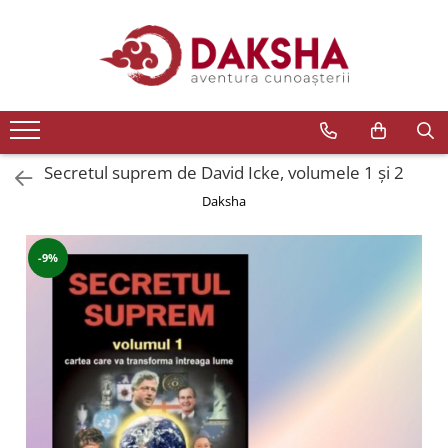
Cărți
Editura Daksha
Seria Radu Cinamar
Seria Anton Parks
Secretul suprem de David Icke, volumele 1 și 2
Seria David Icke
Daksha
Seria Immanuel Velikovsky
-9%
Dezvăluiri
Spiritualitate
Extratereștrii
OZN
Transformare spirituală
Psihologie