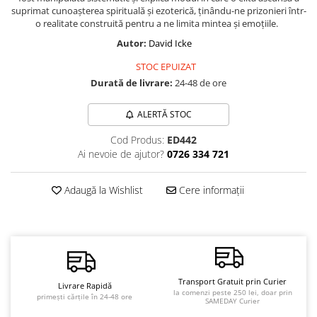
suprimat cunoașterea spirituală și ezoterică, ținându-ne prizonieri într-
Vindecare
o realitate construită pentru a ne limita mintea și emoțiile.
Povestiri
Autor:
David Icke
Relații de cuplu
STOC EPUIZAT
Erotism
Durată de livrare:
24-48 de ore
Psihologie practică
ALERTĂ STOC
Sexualitate
Cod Produs:
ED442
Lumea îngerilor
Ai nevoie de ajutor?
0726 334 721
Seria Masaru Emoto
Inspiraţie divină
Adaugă la Wishlist
Cere informații
Îngeri
Vindecare spirituală
Viaţa de după moarte
Cristale
Transport Gratuit prin Curier
Livrare Rapidă
la comenzi peste 250 lei, doar prin
Supă de pui pentru suflet
primești cărțile în 24-48 ore
SAMEDAY Curier