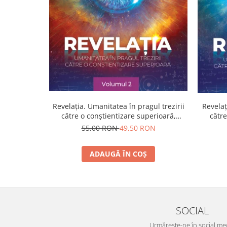
Yoga
Oracol
Spiritualitate şi ştiinţă
Fără categorie
Cunoaștere
Revelaț
Revelația. Umanitatea în pragul trezirii
către
către o conştientizare superioară,
volumul 2
55,00 RON
49,50 RON
ADAUGĂ ÎN COȘ
SOCIAL
Urmărește-ne în social me