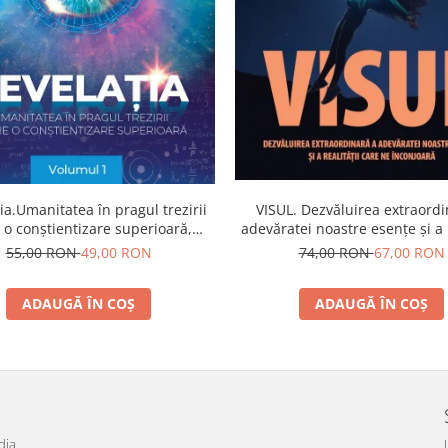
ia.Umanitatea în pragul trezirii
VISUL. Dezvăluirea extraordi
 o conştientizare superioară,
adevăratei noastre esențe și a r
volumul 1
care ne înconjoară
55,00 RON
49,00 RON
74,00 RON
67,00 RON
ADAUGĂ ÎN COȘ
ADAUGĂ ÎN COȘ
dia