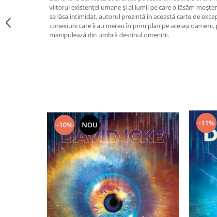
viitorul existenţei umane și al lumii pe care o lăsăm moșteni
Vindecare
se lăsa intimidat, autorul prezintă în această carte de excep
Povestiri
conexiuni care îi au mereu în prim plan pe aceiași oameni, 
manipulează din umbră destinul omenirii.
Relații de cuplu
Erotism
Psihologie practică
Sexualitate
Lumea îngerilor
Seria Masaru Emoto
-11%
-10%
NOU
Inspiraţie divină
Îngeri
Vindecare spirituală
Viaţa de după moarte
Cristale
Supă de pui pentru suflet