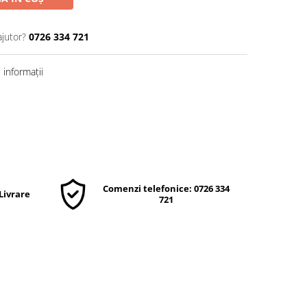
ajutor?
0726 334 721
informații
Comenzi telefonice: 0726 334
 Livrare
721