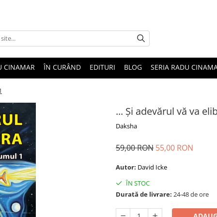
U CINAMAR
ÎN CURÂND
EDITURI
BLOG
SERIA RADU CINAM
1
... Și adevărul vă va eli
Daksha
59,00 RON
55,00 RON
Autor:
David Icke
ÎN STOC
Durată de livrare:
24-48 de ore
ADAUG