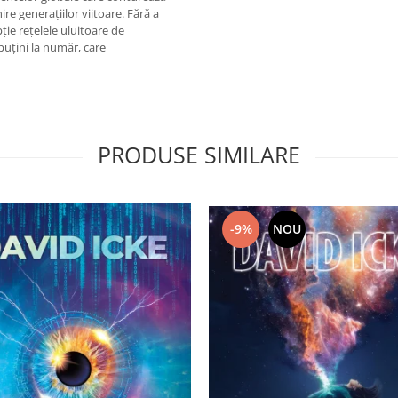
re generaţiilor viitoare. Fără a
ţie reţelele uluitoare de
puţini la număr, care
PRODUSE SIMILARE
-9%
NOU