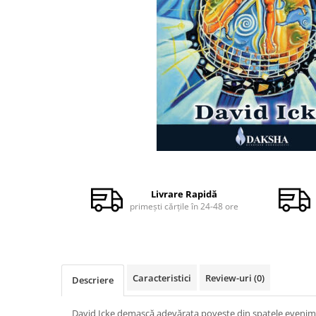
Dezvoltare personală
Astrologie
Știință
Seria Montauk
Mistere
Seria Chico Xavier
Seria Helena Blavatsky
Oracole
Distribuie
Sănătate
pe
Facebook
Livrare Rapidă
Umor
primești cărțile în 24-48 ore
Ficțiune
Viata după moarte
Non-dualitate
Caracteristici
Review-uri
(0)
Descriere
Alimentație
Creștinism
David Icke demască adevărata poveste din spatele evenim