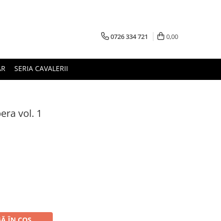
0726 334 721
0,00
AR
SERIA CAVALERII
bera vol. 1
Ă ÎN COȘ