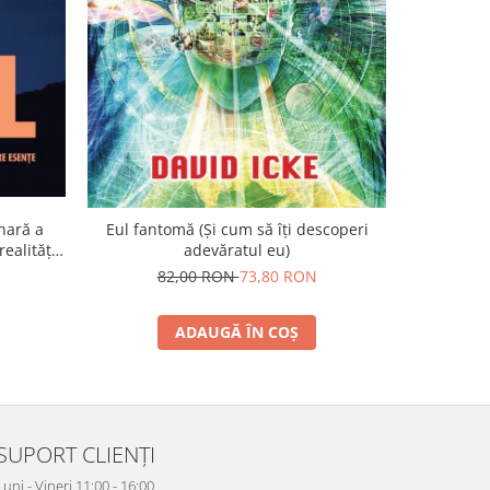
-15%
nară a
Eul fantomă (Și cum să îți descoperi
ealității
adevăratul eu)
26
82,00 RON
73,80 RON
ADAUGĂ ÎN COȘ
SUPORT CLIENȚI
Luni - Vineri 11:00 - 16:00