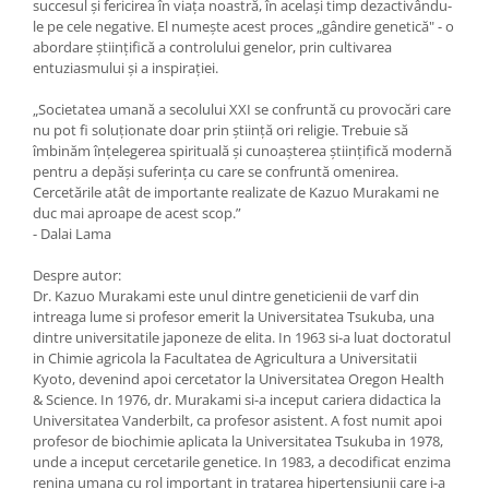
succesul și fericirea în viața noastră, în același timp dezactivându-
le pe cele negative. El numește acest proces „gândire genetică" - o
abordare științifică a controlului genelor, prin cultivarea
entuziasmului și a inspirației.
„Societatea umană a secolului XXI se confruntă cu provocări care
nu pot fi soluţionate doar prin ştiinţă ori religie. Trebuie să
îmbinăm înţelegerea spirituală şi cunoaşterea ştiinţifică modernă
pentru a depăşi suferinţa cu care se confruntă omenirea.
Cercetările atât de importante realizate de Kazuo Murakami ne
duc mai aproape de acest scop.”
- Dalai Lama
Despre autor:
Dr. Kazuo Murakami este unul dintre geneticienii de varf din
intreaga lume si profesor emerit la Universitatea Tsukuba, una
dintre universitatile japoneze de elita. In 1963 si-a luat doctoratul
in Chimie agricola la Facultatea de Agricultura a Universitatii
Kyoto, devenind apoi cercetator la Universitatea Oregon Health
& Science. In 1976, dr. Murakami si-a inceput cariera didactica la
Universitatea Vanderbilt, ca profesor asistent. A fost numit apoi
profesor de biochimie aplicata la Universitatea Tsukuba in 1978,
unde a inceput cercetarile genetice. In 1983, a decodificat enzima
renina umana cu rol important in tratarea hipertensiunii care i-a