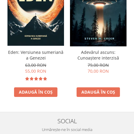
Eden: Versiunea sumeriană
Adevărul ascuns:
a Genezei
Cunoaștere interzisă
63,00 RON
79,00 RON
55,00 RON
70,00 RON
ADAUGĂ ÎN COȘ
ADAUGĂ ÎN COȘ
SOCIAL
Urmărește-ne în social media