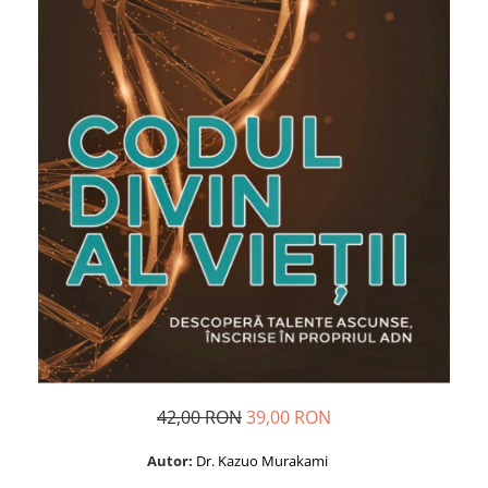
Dezvoltare personală
Astrologie
Știință
Seria Montauk
Mistere
Seria Chico Xavier
Seria Helena Blavatsky
Oracole
Sănătate
Umor
Ficțiune
Viata după moarte
Non-dualitate
42,00 RON
39,00 RON
Alimentație
Autor:
Dr. Kazuo Murakami
Creștinism