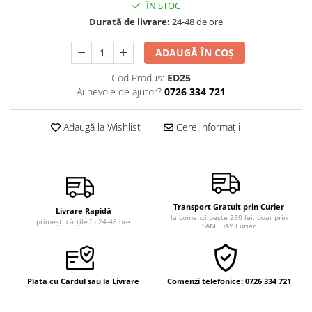
ÎN STOC
Vindecare
Durată de livrare:
24-48 de ore
Povestiri
ADAUGĂ ÎN COȘ
Relații de cuplu
Erotism
Cod Produs:
ED25
Ai nevoie de ajutor?
0726 334 721
Psihologie practică
Sexualitate
Adaugă la Wishlist
Cere informații
Lumea îngerilor
Seria Masaru Emoto
Inspiraţie divină
Îngeri
Transport Gratuit prin Curier
Livrare Rapidă
la comenzi peste 250 lei, doar prin
primești cărțile în 24-48 ore
SAMEDAY Curier
Vindecare spirituală
Viaţa de după moarte
Cristale
Plata cu Cardul sau la Livrare
Comenzi telefonice: 0726 334 721
Supă de pui pentru suflet