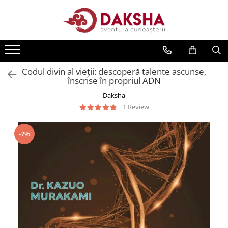
Cărți
Editura Daksha
Codul divin al vieții: descoperă talente ascunse,
Seria Radu Cinamar
înscrise în propriul ADN
Seria Anton Parks
Daksha
Seria David Icke
1 Review
Seria Immanuel Velikovsky
Dezvăluiri
-7%
Spiritualitate
Extratereștrii
OZN
Transformare spirituală
Psihologie