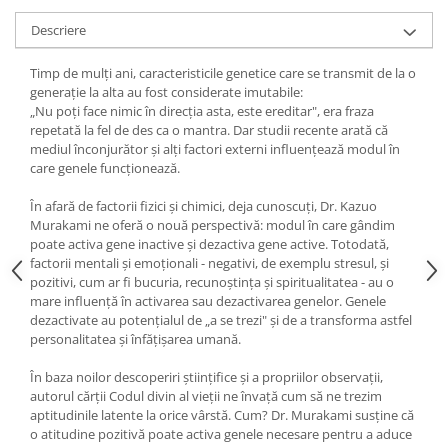
Yoga
Descriere
Oracol
Spiritualitate şi ştiinţă
Timp de mulți ani, caracteristicile genetice care se transmit de la o
generație la alta au fost considerate imutabile:
Fără categorie
„Nu poți face nimic în direcția asta, este ereditar", era fraza
Cunoaștere
repetată la fel de des ca o mantra. Dar studii recente arată că
mediul înconjurător și alți factori externi influențează modul în
care genele funcționează.
În afară de factorii fizici și chimici, deja cunoscuți, Dr. Kazuo
Murakami ne oferă o nouă perspectivă: modul în care gândim
poate activa gene inactive și dezactiva gene active. Totodată,
factorii mentali și emoționali - negativi, de exemplu stresul, și
pozitivi, cum ar fi bucuria, recunoștința și spiritualitatea - au o
mare influență în activarea sau dezactivarea genelor. Genele
dezactivate au potențialul de „a se trezi" și de a transforma astfel
personalitatea și înfățișarea umană.
În baza noilor descoperiri științifice și a propriilor observații,
autorul cărții Codul divin al vieții ne învață cum să ne trezim
aptitudinile latente la orice vârstă. Cum? Dr. Murakami susține că
o atitudine pozitivă poate activa genele necesare pentru a aduce