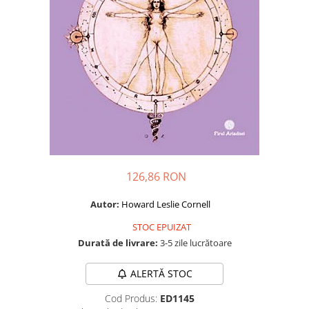
Dezvoltare personală
Astrologie
Știință
Seria Montauk
Mistere
Seria Chico Xavier
Seria Helena Blavatsky
Oracole
Sănătate
126,86 RON
Umor
Autor:
Howard Leslie Cornell
Ficțiune
STOC EPUIZAT
Viata după moarte
Durată de livrare:
3-5 zile lucrătoare
Non-dualitate
ALERTĂ STOC
Alimentație
Cod Produs:
ED1145
Creștinism