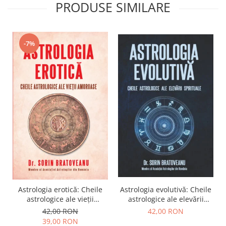
PRODUSE SIMILARE
-7%
Astrologia evolutivă: Cheile
Astrologia erotică: Cheile
astrologice ale elevării
astrologice ale vieții
spirituale
amoroase
42,00 RON
42,00 RON
39,00 RON