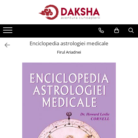
Cărți
Editura Daksha
Enciclopedia astrologiei medicale
Seria Radu Cinamar
Firul Ariadnei
Seria Anton Parks
Seria David Icke
Seria Immanuel Velikovsky
Dezvăluiri
Spiritualitate
Extratereștrii
OZN
Transformare spirituală
Psihologie