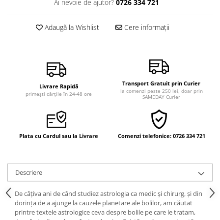
Ai nevoie de ajutor?
0726 334 721
Vindecare
Povestiri
Adaugă la Wishlist
Cere informații
Relații de cuplu
Erotism
Psihologie practică
Transport Gratuit prin Curier
Sexualitate
Livrare Rapidă
la comenzi peste 250 lei, doar prin
primești cărțile în 24-48 ore
SAMEDAY Curier
Lumea îngerilor
Seria Masaru Emoto
Inspiraţie divină
Plata cu Cardul sau la Livrare
Comenzi telefonice: 0726 334 721
Îngeri
Vindecare spirituală
Descriere
Viaţa de după moarte
Cristale
De câţiva ani de când studiez astrologia ca medic şi chirurg, şi din
dorinţa de a ajunge la cauzele planetare ale bolilor, am căutat
Supă de pui pentru suflet
printre textele astrologice ceva despre bolile pe care le tratam,