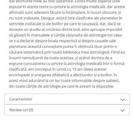
dar eforturile mele au fost zadarnice. Există multe aspecte utile
Yoga
expuse în aceste texte cu privire la astrologia medicală, dar aceste
Oracol
afirmaţii sunt adeseori făcute la întâmplare, în locuri obscure, şi
nu sunt indexate. Desigur, există liste clasificate ale planetelor în
Spiritualitate şi ştiinţă
semnele zodiacale şi ale bolilor pe care le cauzează, dar, dacă se
Fără categorie
doreşte un studiu al oricăreia dintre boli, este aproape imposibil
să găseşti în manualele şi cărţile obişnuite de astrologie tot ceea
Cunoaștere
ce s-a declarat despre boala respectivă şi despre cauzele sale
planetare; această cunoaştere putea fi obţinută doar printr-o
căutare sistematică prin toată biblioteca mea astrologică. Fiind eu
însumi nemulţumit de toate acestea, şi având dorinţa de a
expune cunoaşterea cu privire la astrologia medicală într-o formă
clasificată, am conceput în urmă cu 15 ani ideea acestei
enciclopedii şi aranjarea alfabetică a afecţiunilor şi a bolilor, în
acest mod adunând la un loc toate informaţiile despre subiect,
din toate cărţile de astrologie pe care le aveam la dispoziţie.
Caracteristici
Review-uri
(0)