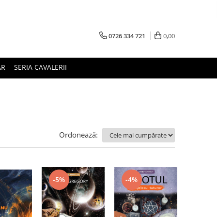
0726 334 721
0,00
AR
SERIA CAVALERII
Ordonează:
-5%
-4%