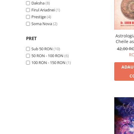
Dezvoltare personală
Maxime Vertuex
Daksha
(8)
(1)
Astrologie
Pam Gregory
Firul Ariadnei
(1)
(1)
Raymond Lo
Prestige
(4)
(1)
Știință
Sorin Bratoveanu
Soma Nova
(2)
(7)
Seria Montauk
Astrologi
Mistere
PRET
Cheile as
Seria Chico Xavier
ale vieți
42,00 
Sub 50 RON
(10)
R
50 RON - 100 RON
(6)
Seria Helena Blavatsky
100 RON - 150 RON
(1)
Oracole
ADAU
Sănătate
C
Umor
Ficțiune
Viata după moarte
Non-dualitate
Alimentație
Creștinism