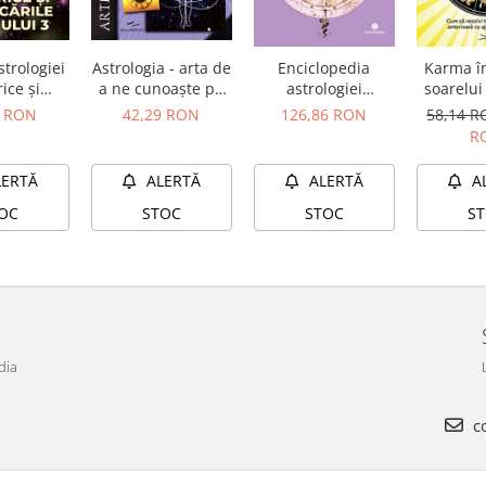
strologiei
Astrologia - arta de
Enciclopedia
Karma î
ice și
a ne cunoaşte pe
astrologiei
soarelui
cările
noi înşine
medicale
rezolvi ti
0 RON
42,29 RON
126,86 RON
58,14 
ului 3
o viaţă 
R
cu aj
astro
LERTĂ
ALERTĂ
ALERTĂ
A
OC
STOC
STOC
S
dia
co