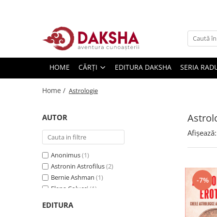
Cărți
Editura Daksha
HOME
CĂRȚI
EDITURA DAKSHA
SERIA RAD
Seria Radu Cinamar
Seria Anton Parks
Home /
Astrologie
Seria David Icke
Seria Immanuel Velikovsky
Astrol
AUTOR
Dezvăluiri
Afișează:
Spiritualitate
Anonimus
(1)
Extratereștrii
Astronin Astrofilus
(2)
OZN
Bernie Ashman
(1)
-7%
Transformare spirituală
Elena Colucci
(1)
Howard Leslie Cornell
(1)
Psihologie
EDITURA
Kim Arnold
(1)