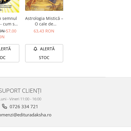
Astrologia Mistică –
n semnul
O cale de
 - cum să
redescoperire a
pare dintr-
63,43 RON
RON
57,00
esenței tale
anterioară
ON
utorul
logiei
ALERTĂ
LERTĂ
STOC
TOC
SUPORT CLIENȚI
Luni - Vineri 11:00 - 16:00
0726 334 721
menzi@edituradaksha.ro