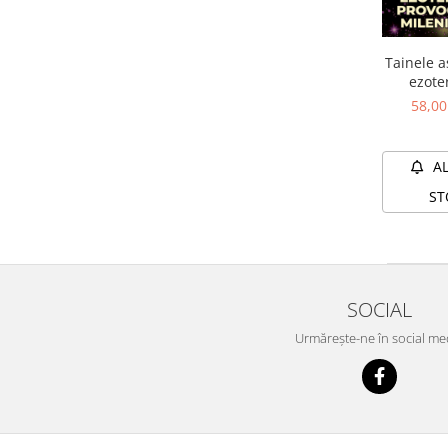
Yoga
Oracol
Tainele a
Spiritualitate şi ştiinţă
ezoter
Fără categorie
provo
58,0
mileni
Cunoaștere
A
ST
SOCIAL
Urmărește-ne în social me