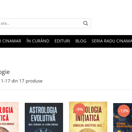
U CINAMAR
ÎN CURÂND
EDITURI
BLOG
SERIA RADU CINAM
ogie
1-
17
din
17
produse
-9%
-13%