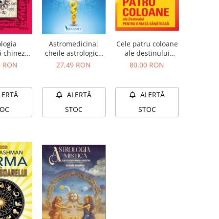
ologia
Cele patru coloane
Astromedicina:
ă chineză
ale destinului
cheile astrologice
ndiană
pentru o viață
ale terapiei bolilor
3 RON
80,00 RON
27,49 RON
sănătoasă
LERTĂ
ALERTĂ
ALERTĂ
TOC
STOC
STOC