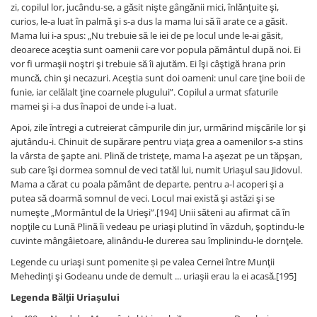
zi, copilul lor, jucându-se, a găsit nişte gângănii mici, înlănţuite şi,
curios, le-a luat în palmă şi s-a dus la mama lui să îi arate ce a găsit.
Mama lui i-a spus: „Nu trebuie să le iei de pe locul unde le-ai găsit,
deoarece aceştia sunt oamenii care vor popula pământul după noi. Ei
vor fi urmaşii noştri şi trebuie să îi ajutăm. Ei îşi câştigă hrana prin
muncă, chin şi necazuri. Aceştia sunt doi oameni: unul care ţine boii de
funie, iar celălalt ţine coarnele plugului”. Copilul a urmat sfaturile
mamei şi i-a dus înapoi de unde i-a luat.
Apoi, zile întregi a cutreierat câmpurile din jur, urmărind mişcările lor şi
ajutându-i. Chinuit de supărare pentru viaţa grea a oamenilor s-a stins
la vârsta de şapte ani. Plină de tristeţe, mama l-a aşezat pe un tăpşan,
sub care îşi dormea somnul de veci tatăl lui, numit Uriaşul sau Jidovul.
Mama a cărat cu poala pământ de departe, pentru a-l acoperi şi a
putea să doarmă somnul de veci. Locul mai există şi astăzi şi se
numeşte „Mormântul de la Urieşi”.[194] Unii săteni au afirmat că în
nopţile cu Lună Plină îi vedeau pe uriaşi plutind în văzduh, şoptindu-le
cuvinte mângâietoare, alinându-le durerea sau împlinindu-le dornţele.
Legende cu uriaşi sunt pomenite și pe valea Cernei între Munţii
Mehedinţi şi Godeanu unde de demult ... uriaşii erau la ei acasă.[195]
Legenda Bălţii Uriaşului