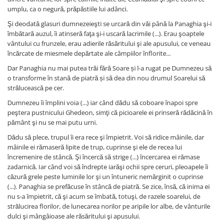
umplu, ca o negură, prăpăstiile lui adânci.
Şi deodată glasuri dumnezeieşti se urcară din văi până la Panaghia şi-i
îmbătară auzul, îi atinseră faţa şi-i uscară lacrimile (...). Erau şoaptele
vântului cu frunzele, erau adierile răsăritului şi ale apusului, ce veneau
încărcate de miesmele depărtate ale câmpiilor înflorite...
Dar Panaghia nu mai putea trăi fără Soare și l-a rugat pe Dumnezeu să
o transforme în stană de piatră și să dea din nou drumul Soarelui să
strălucească pe cer.
Dumnezeu îi împlini voia (...) iar când dădu să coboare înapoi spre
peştera pustnicului Ghedeon, simţi că picioarele ei prinseră rădăcină în
pământ şi nu se mai putu urni.
Dădu să plece, trupul îi era rece şi împietrit. Voi să ridice mâinile, dar
mâinile ei rămaseră lipite de trup, cuprinse şi ele de recea lui
încremenire de stâncă. Şi încercă să strige (...) încercarea ei rămase
zadarnică. Iar când voi să îndrepte iarăşi ochii spre ceruri, pleoapele îi
căzură grele peste luminile lor şi un întuneric nemărginit o cuprinse
(...). Panaghia se prefăcuse în stâncă de piatră. Se zice, însă, că inima ei
nu s-a împietrit, că şi acum se îmbată, totuşi, de razele soarelui, de
strălucirea florilor, de lunecarea norilor pe aripile lor albe, de vânturile
dulci şi mângâioase ale răsăritului şi apusului.