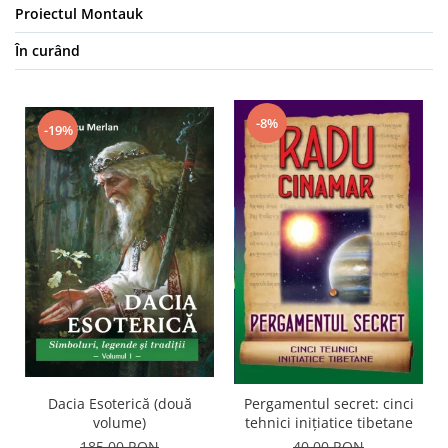
Proiectul Montauk
În curând
-8%
-19%
Dacia Esoterică (două
Pergamentul secret: cinci
volume)
tehnici inițiatice tibetane
185,00 RON
40,00 RON