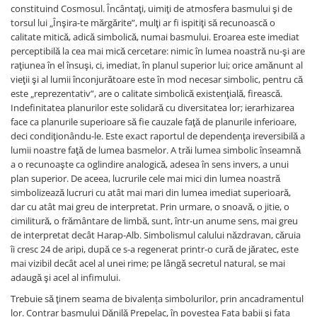
constituind Cosmosul. Încântaţi, uimiţi de atmosfera basmului şi de
Vindecare
torsul lui „Înşira-te mărgărite”, mulţi ar fi ispitiţi să recunoască o
Povestiri
calitate mitică, adică simbolică, numai basmului. Eroarea este imediat
perceptibilă la cea mai mică cercetare: nimic în lumea noastră nu-şi are
Relații de cuplu
raţiunea în el însuşi, ci, imediat, în planul superior lui; orice amănunt al
Erotism
vieţii şi al lumii înconjurătoare este în mod necesar simbolic, pentru că
este „reprezentativ”, are o calitate simbolică existenţială, firească.
Psihologie practică
Indefinitatea planurilor este solidară cu diversitatea lor; ierarhizarea
Sexualitate
face ca planurile superioare să fie cauzale faţă de planurile inferioare,
deci condiţionându-le. Este exact raportul de dependenţa ireversibilă a
Lumea îngerilor
lumii noastre faţă de lumea basmelor. A trăi lumea simbolic înseamnă
a o recunoaşte ca oglindire analogică, adesea în sens invers, a unui
Seria Masaru Emoto
plan superior. De aceea, lucrurile cele mai mici din lumea noastră
Inspiraţie divină
simbolizează lucruri cu atât mai mari din lumea imediat superioară,
dar cu atât mai greu de interpretat. Prin urmare, o snoavă, o jitie, o
Îngeri
cimilitură, o frământare de limbă, sunt, într-un anume sens, mai greu
Vindecare spirituală
de interpretat decât Harap-Alb. Simbolismul calului năzdravan, căruia
îi cresc 24 de aripi, după ce s-a regenerat printr-o cură de jăratec, este
Viaţa de după moarte
mai vizibil decât acel al unei rime; pe lângă secretul natural, se mai
Cristale
adaugă şi acel al infimului.
Supă de pui pentru suflet
Trebuie să ţinem seama de bivalența simbolurilor, prin ancadramentul
lor. Contrar basmului Dănilă Prepelac, în povestea Fata babii şi fata