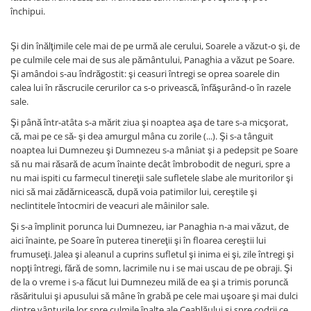
închipui.
Şi din înălţimile cele mai de pe urmă ale cerului, Soarele a văzut-o şi, de
pe culmile cele mai de sus ale pământului, Panaghia a văzut pe Soare.
Şi amândoi s-au îndrăgostit: şi ceasuri întregi se oprea soarele din
calea lui în răscrucile cerurilor ca s-o privească, înfăşurând-o în razele
sale.
Şi până într-atâta s-a mărit ziua şi noaptea aşa de tare s-a micşorat,
că, mai pe ce să- şi dea amurgul mâna cu zorile (...). Şi s-a tânguit
noaptea lui Dumnezeu şi Dumnezeu s-a mâniat şi a pedepsit pe Soare
să nu mai răsară de acum înainte decât îmbrobodit de neguri, spre a
nu mai ispiti cu farmecul tinereţii sale sufletele slabe ale muritorilor şi
nici să mai zădărnicească, după voia patimilor lui, cereştile şi
neclintitele întocmiri de veacuri ale mâinilor sale.
Şi s-a împlinit porunca lui Dumnezeu, iar Panaghia n-a mai văzut, de
aici înainte, pe Soare în puterea tinereţii şi în floarea cereştii lui
frumuseţi. Jalea şi aleanul a cuprins sufletul şi inima ei şi, zile întregi şi
nopţi întregi, fără de somn, lacrimile nu i se mai uscau de pe obraji. Şi
de la o vreme i s-a făcut lui Dumnezeu milă de ea şi a trimis poruncă
răsăritului şi apusului să mâne în grabă pe cele mai uşoare şi mai dulci
dintre vânturile lor spre culmile înalte ale Ceahlăului şi spre codrii ce