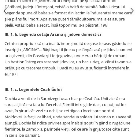
La 400 m Nord de „Mormântul Urieşului” pe şoseaua Dorohoi-
Dărăbani, judeţul Botoşani, există o baltă denumită Balta Urieşului.
Legenda spune că balta s-a format din lacrimile îndureratei mame care
şi-a plâns fiul mort. Apa avea puteri tămăduitoare, mai ales asupra
pielii. Astăzi balta a secat, însă toponimul s-a păstrat.[196]
III. 1. b. Legenda cetăţii Arcina şi jidovii domestici
Cetatea propriu-zisă era înaltă, împrejmuită de şase terase, găsindu-se
inscripţia „ARCINA”... Băştinaşii îi ţineau pe lângă casă pe jidovi, oameni
uriaşi veniţi din Bosnia şi Herţegovina, unde erau hărţuiţi de romani.
Un bastion întreg era rezervat jidovilor, un beci uriaş, al cărui tavan s-a
prăbuşit cu trecerea timpului. Dacii nu au avut suficientă încredere în
ei.[197]
III. 1. c. Legendele Ceahlăului
Dochia a venit de la Sarmizegetusa, chiar pe Ceahlău. Unii zic că era
sora, alţii că era fata lui Decebal. Familii întregi de daci, cu puţinul lor
avut, în şiruri cât vezi cu ochii, se retrăgeau încet spre nordul
Moldovei, la fraţii lor liberi, unde sandaua soldatului roman nu avea să
ajungă. Dochia îşi ridica privirea spre înalt şi şopti în gând o rugăciune
fierbinte, la Zamolxis, părintele vieţii, cel ce are în grijă toate câte sunt
în cer şi pe pământ.