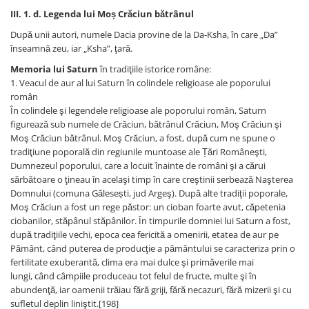
III. 1. d. Legenda lui Moș Crăciun bătrânul
După unii autori, numele Dacia provine de la Da-Ksha, în care „Da”
înseamnă zeu, iar „Ksha”, ţară.
Memoria lui Saturn
în tradiţiile istorice române:
1. Veacul de aur al lui Saturn în colindele religioase ale poporului
român
În colindele şi legendele religioase ale poporului român, Saturn
figurează sub numele de Crăciun, bătrânul Crăciun, Moş Crăciun şi
Moş Crăciun bătrânul. Moş Crăciun, a fost, după cum ne spune o
tradiţiune poporală din regiunile muntoase ale Țări Româneşti,
Dumnezeul poporului, care a locuit înainte de români şi a cărui
sărbătoare o ţineau în acelaşi timp în care creştinii serbează Naşterea
Domnului (comuna Gălesești, jud Argeş). După alte tradiţii poporale,
Moş Crăciun a fost un rege păstor: un cioban foarte avut, căpetenia
ciobanilor, stăpânul stăpânilor. În timpurile domniei lui Saturn a fost,
după tradiţiile vechi, epoca cea fericită a omenirii, etatea de aur pe
Pământ, când puterea de producţie a pământului se caracteriza prin o
fertilitate exuberantă, clima era mai dulce şi primăverile mai
lungi, când câmpiile produceau tot felul de fructe, multe şi în
abundenţă, iar oamenii trăiau fără griji, fără necazuri, fără mizerii şi cu
sufletul deplin liniştit.[198]