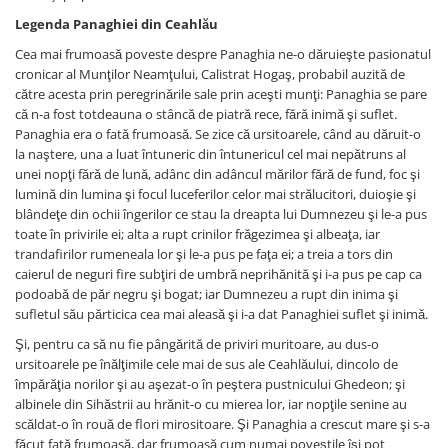
Legenda Panaghiei din Ceahlău
Cea mai frumoasă poveste despre Panaghia ne-o dăruieşte pasionatul
cronicar al Munţilor Neamţului, Calistrat Hogaş, probabil auzită de
către acesta prin peregrinările sale prin aceşti munţi: Panaghia se pare
că n-a fost totdeauna o stâncă de piatră rece, fără inimă şi suflet.
Panaghia era o fată frumoasă. Se zice că ursitoarele, când au dăruit-o
la naştere, una a luat întuneric din întunericul cel mai nepătruns al
unei nopţi fără de lună, adânc din adâncul mărilor fără de fund, foc şi
lumină din lumina şi focul luceferilor celor mai strălucitori, duioşie şi
blândeţe din ochii îngerilor ce stau la dreapta lui Dumnezeu şi le-a pus
toate în privirile ei; alta a rupt crinilor frăgezimea şi albeaţa, iar
trandafirilor rumeneala lor şi le-a pus pe faţa ei; a treia a tors din
caierul de neguri fire subţiri de umbră neprihănită şi i-a pus pe cap ca
podoabă de păr negru şi bogat; iar Dumnezeu a rupt din inima şi
sufletul său părticica cea mai aleasă şi i-a dat Panaghiei suflet şi inimă.
Şi, pentru ca să nu fie pângărită de priviri muritoare, au dus-o
ursitoarele pe înălţimile cele mai de sus ale Ceahlăului, dincolo de
împărăţia norilor şi au aşezat-o în peştera pustnicului Ghedeon; şi
albinele din Sihăstrii au hrănit-o cu mierea lor, iar nopţile senine au
scăldat-o în rouă de flori mirositoare. Şi Panaghia a crescut mare şi s-a
făcut fată frumoasă, dar frumoasă cum numai poveştile îşi pot