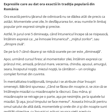
Expresiile care au dat ora exactă în tradiţia populară din
România
Ora exactă pentru ţăranul de odinioară nu se dădea atât de precis ca
astăzi. Momentele unei zile, în desfăşurarea lor, erau numite în limbaj
popular prin expresii simple şi precise.
Astfel, în jurul orei 5 dimineaţa, când întunericul începe să se risipească,
întâlnim expresii ca: „se înmoaie întunericul”, „mijitul zorilor”, sau
„dinspre ziuă”.
De pe la 6-7 când răsare şi se ridică soarele pe cer este „dimineaţă”.
Apoi, urmând cursul firesc al momentelor zilei, întâlnim expresii ca:
prânzul mic, amiază, prânzul mare, vecernia, chindia, apusul, amurgul,
seara, începutul nopţii, miezul nopţii, la cântători – un orologiu
complet format din cuvinte.
În mentalitatea tradiţională, timpului i se atribuie chiar însuşiri
omeneşti. Bătrânii spuneau: „Când se făcea din noapte zi, se zice că se
întâlneşte miazăzi cu miazănoapte la răscruci. Dau mâna, şi
miazănoapte se retrage pe o parte, aşa pe nesimţite, pe la spatele lui
miazăzi. Şi aşa, jocul timpului se face mereu!”. Aceasta întrucât pentru
omul satului de altă dată, momentele şi orele din zi şi din noapte sunt
realităţi obiective, cu însuşiri şi acţiuni asupra vieţii acestuia.