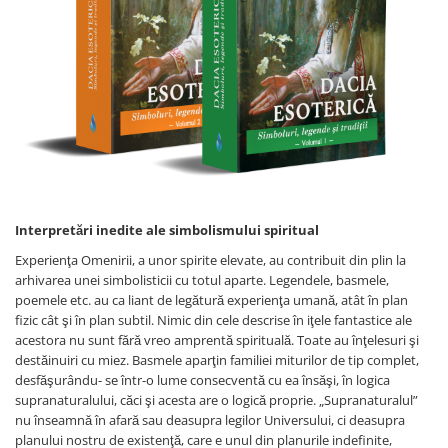
Dezvoltare personală
Astrologie
Știință
Seria Montauk
Mistere
Seria Chico Xavier
Seria Helena Blavatsky
Oracole
Interpretări inedite ale simbolismului spiritual
Sănătate
Experienţa Omenirii, a unor spirite elevate, au contribuit din plin la
Umor
arhivarea unei simbolisticii cu totul aparte. Legendele, basmele,
poemele etc. au ca liant de legătură experienţa umană, atât în plan
Ficțiune
fizic cât şi în plan subtil. Nimic din cele descrise în iţele fantastice ale
acestora nu sunt fără vreo amprentă spirituală. Toate au înţelesuri şi
Viata după moarte
destăinuiri cu miez. Basmele aparţin familiei miturilor de tip complet,
Non-dualitate
desfăşurându- se într-o lume consecventă cu ea însăşi, în logica
supranaturalului, căci şi acesta are o logică proprie. „Supranaturalul”
Alimentație
nu înseamnă în afară sau deasupra legilor Universului, ci deasupra
Creștinism
planului nostru de existenţă, care e unul din planurile indefinite,