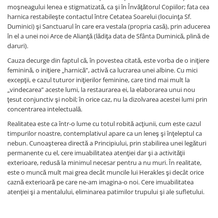
Yoga
moşneagului lenea e stigmatizată, ca şi în Învăţătorul Copiilor; fata cea
Oracol
harnica restabileşte contactul între Cetatea Soarelui (locuinţa Sf.
Duminici) şi Sanctuarul în care era vestala (propria casă), prin aducerea
Spiritualitate şi ştiinţă
în el a unei noi Arce de Alianţă (lădiţa data de Sfânta Duminică, plină de
daruri).
Fără categorie
Cauza decurge din faptul că, în povestea citată, este vorba de o iniţiere
Cunoaștere
feminină, o iniţiere „harnică”, activă ca lucrarea unei albine. Cu mici
excepţii, e cazul tuturor iniţierilor feminine, care tind mai mult la
„vindecarea” aceste lumi, la restaurarea ei, la elaborarea unui nou
ţesut conjunctiv şi nobil; în orice caz, nu la dizolvarea acestei lumi prin
concentrarea intelectuală.
Realitatea este ca într-o lume cu totul robită acţiunii, cum este cazul
timpurilor noastre, contemplativul apare ca un leneş şi înţeleptul ca
nebun. Cunoaşterea directă a Principiului, prin stabilirea unei legături
permanente cu el, cere imuabilitatea atenţiei dar şi a activităţii
exterioare, redusă la minimul necesar pentru a nu muri. În realitate,
este o muncă mult mai grea decât muncile lui Herakles şi decât orice
caznă exterioară pe care ne-am imagina-o noi. Cere imuabilitatea
atenţiei şi a mentalului, eliminarea patimilor trupului şi ale sufletului.