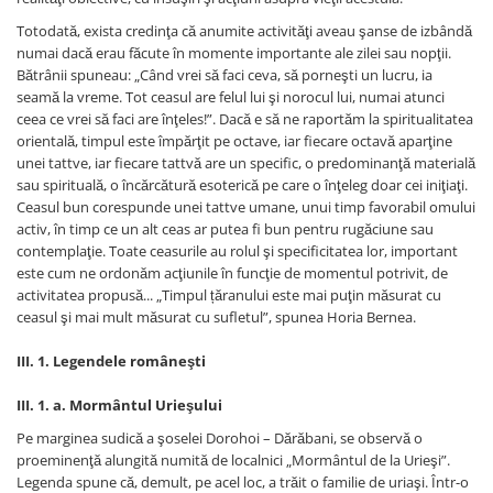
Totodată, exista credinţa că anumite activităţi aveau şanse de izbândă
numai dacă erau făcute în momente importante ale zilei sau nopţii.
Bătrânii spuneau: „Când vrei să faci ceva, să porneşti un lucru, ia
seamă la vreme. Tot ceasul are felul lui şi norocul lui, numai atunci
ceea ce vrei să faci are înţeles!”. Dacă e să ne raportăm la spiritualitatea
orientală, timpul este împărţit pe octave, iar fiecare octavă aparţine
unei tattve, iar fiecare tattvă are un specific, o predominanţă materială
sau spirituală, o încărcătură esoterică pe care o înţeleg doar cei iniţiaţi.
Ceasul bun corespunde unei tattve umane, unui timp favorabil omului
activ, în timp ce un alt ceas ar putea fi bun pentru rugăciune sau
contemplaţie. Toate ceasurile au rolul şi specificitatea lor, important
este cum ne ordonăm acţiunile în funcţie de momentul potrivit, de
activitatea propusă... „Timpul țăranului este mai puţin măsurat cu
ceasul şi mai mult măsurat cu sufletul”, spunea Horia Bernea.
III. 1. Legendele româneşti
III. 1. a. Mormântul Urieşului
Pe marginea sudică a şoselei Dorohoi – Dărăbani, se observă o
proeminenţă alungită numită de localnici „Mormântul de la Urieşi”.
Legenda spune că, demult, pe acel loc, a trăit o familie de uriaşi. Într-o