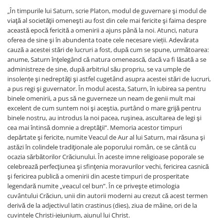
„În timpurile lui Saturn, scrie Platon, modul de guvernare şi modul de
viaţă al societăţii omeneşti au fost din cele mai fericite şi faima despre
această epocă fericită a omenirii a ajuns până la noi. Atunci, natura
oferea de sine şi în abundenta toate cele necesare vieții. Adevărata
cauză a acestei stări de lucruri a fost, după cum se spune, următoarea:
anume, Saturn înţelegând că natura omenească, dacă va fi lăsată a se
administreze de sine, după arbitriul său propriu, se va umple de
insolențe şi nedreptăţi şi astfel cugetând asupra acestei stări de lucruri,
a pus regi şi guvernator. În modul acesta, Saturn, în iubirea sa pentru
binele omenirii, a pus să ne guverneze un neam de genii mult mai
excelent de cum suntem noi şi aceştia, purtând o mare grijă pentru
binele nostru, au introdus la noi pacea, ruşinea, ascultarea de legi şi
cea mai întinsă domnie a dreptăţii”. Memoria acestor timpuri
depărtate şi fericite, numite Veacul de Aur al lui Saturn, mai răsuna şi
astăzi în colindele tradiţionale ale poporului român, ce se cântă cu
ocazia sărbătorilor Crăciunului. În aceste imne religioase poporale se
celebrează perfecţiunea şi sfinţenia moravurilor vechi, fericirea casnică
şi fericirea publică a omenirii din aceste timpuri de prosperitate
legendară numite „veacul cel bun”. În ce priveşte etimologia
cuvântului Crăciun, unii din autorii moderni au crezut că acest termen
derivă de la adjectivul latin crastinus (dies), ziua de mâine, ori de la
cuvintele Christi-jejunium, ajunul lui Christ.