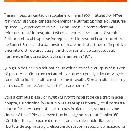
Dezvoltare personală
Astrologie
Îmi amintesc un cântec din copilărie, din anii 1960, intitulat
For What
Știință
It’s Worth
, al trupei canadiano-americane Buffalo Springfield. Versurile
spuneau: „Se petrece ceva aici... Ce anume nu e tocmai clar.” Iar
Seria Montauk
refrenul: „Toată lumea, uitați-vă ce se petrece.” Se spune că Stephen
Mistere
Stills, membru al trupei, se îndrepta spre Hollywood la un concert live
pe Sunset Strip când a dat peste un mare protest al tinerilor împotriva
Seria Chico Xavier
unei interdicții de circulație și a închiderii unui club cunoscut sub
Seria Helena Blavatsky
numele de Pandora’s Box. Stills își amintea în 1971:
Oracole
„Un grup de tineri s-a adunat pe un colț de stradă și au spus că nu vor
Sănătate
să plece. Au apărut cam trei autobuze pline cu polițiști din Los Angeles,
care arătau foarte mult ca niște trupe de asalt... Și m-am uitat la asta și
Umor
am spus: Doamne, America este în mare pericol.”
Ficțiune
Stills a compus piesa
For What It’s Worth
inspirat de ce a trăit în acea
Viata după moarte
noapte, surprinzând în versuri o realitate apăsătoare: „Totul pornește
Non-dualitate
dintr-o frică permanentă... Faci un pas în afara liniei, și imediat vine
cineva să te ia.” Piesa a devenit un imn al „contraculturii” anilor ’60,
Alimentație
când tinerii – sau o parte dintre ei – au ales calea iubirii libere, a
libertății de exprimare și a eliberării de război, în special de masacrul și
Creștinism