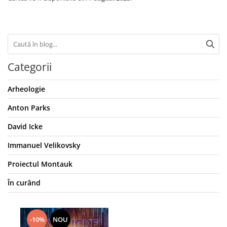
Yoga
Oracol
Spiritualitate şi ştiinţă
Fără categorie
Cunoaștere
Categorii
Arheologie
Anton Parks
David Icke
Immanuel Velikovsky
Proiectul Montauk
În curând
-10%
NOU