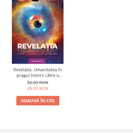
Revelația. Umanitatea în
pragul trezirii către o
conştientizare
55,00 RON
superioară, volumul 2
49,50 RON
ADAUGĂ ÎN COȘ