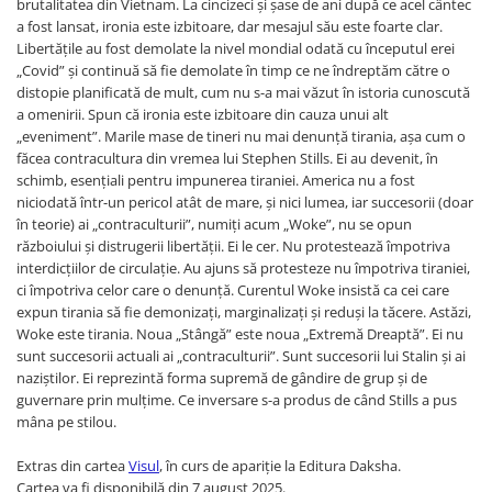
brutalitatea din Vietnam. La cincizeci și șase de ani după ce acel cântec
Vindecare
a fost lansat, ironia este izbitoare, dar mesajul său este foarte clar.
Libertățile au fost demolate la nivel mondial odată cu începutul erei
Povestiri
„Covid” și continuă să fie demolate în timp ce ne îndreptăm către o
Relații de cuplu
distopie planificată de mult, cum nu s-a mai văzut în istoria cunoscută
a omenirii. Spun că ironia este izbitoare din cauza unui alt
Erotism
„eveniment”. Marile mase de tineri nu mai denunță tirania, așa cum o
Psihologie practică
făcea contracultura din vremea lui Stephen Stills. Ei au devenit, în
schimb, esențiali pentru impunerea tiraniei. America nu a fost
Sexualitate
niciodată într-un pericol atât de mare, și nici lumea, iar succesorii (doar
Lumea îngerilor
în teorie) ai „contraculturii”, numiți acum „Woke”, nu se opun
războiului și distrugerii libertății. Ei le cer. Nu protestează împotriva
Seria Masaru Emoto
interdicțiilor de circulație. Au ajuns să protesteze nu împotriva tiraniei,
ci împotriva celor care o denunță. Curentul Woke insistă ca cei care
Inspiraţie divină
expun tirania să fie demonizați, marginalizați și reduși la tăcere. Astăzi,
Îngeri
Woke este tirania. Noua „Stângă” este noua „Extremă Dreaptă”. Ei nu
sunt succesorii actuali ai „contraculturii”. Sunt succesorii lui Stalin și ai
Vindecare spirituală
naziștilor. Ei reprezintă forma supremă de gândire de grup și de
Viaţa de după moarte
guvernare prin mulțime. Ce inversare s-a produs de când Stills a pus
mâna pe stilou.
Cristale
Supă de pui pentru suflet
Extras din cartea
Visul
, în curs de apariție la Editura Daksha.
Cartea va fi disponibilă din 7 august 2025.