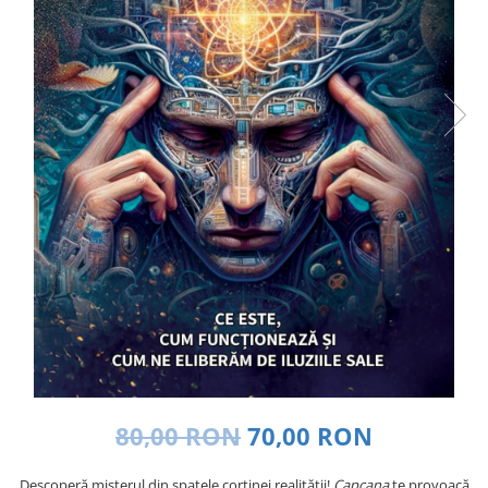
Dezvoltare personală
Astrologie
Știință
Seria Montauk
Mistere
Seria Chico Xavier
Seria Helena Blavatsky
Oracole
Sănătate
Umor
Ficțiune
Viata după moarte
Non-dualitate
80,00 RON
70,00 RON
Alimentație
Creștinism
Descoperă misterul din spatele cortinei realității!
Capcana
te provoacă