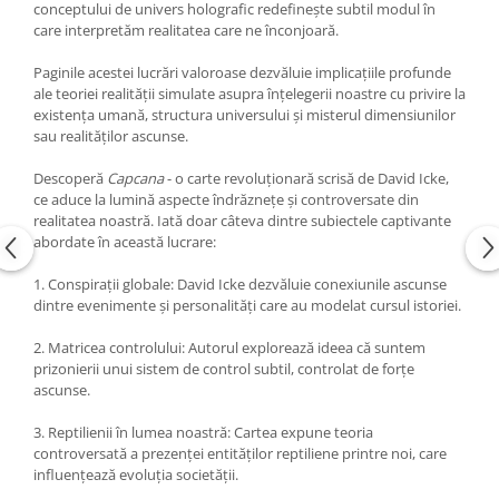
conceptului de univers holografic redefinește subtil modul în
care interpretăm realitatea care ne înconjoară.
Paginile acestei lucrări valoroase dezvăluie implicațiile profunde
ale teoriei realității simulate asupra înțelegerii noastre cu privire la
existența umană, structura universului și misterul dimensiunilor
sau realităților ascunse.
Descoperă
Capcana
- o carte revoluționară scrisă de David Icke,
ce aduce la lumină aspecte îndrăznețe și controversate din
realitatea noastră. Iată doar câteva dintre subiectele captivante
abordate în această lucrare:
1. Conspirații globale: David Icke dezvăluie conexiunile ascunse
dintre evenimente și personalități care au modelat cursul istoriei.
2. Matricea controlului: Autorul explorează ideea că suntem
prizonierii unui sistem de control subtil, controlat de forțe
ascunse.
3. Reptilienii în lumea noastră: Cartea expune teoria
controversată a prezenței entităților reptiliene printre noi, care
influențează evoluția societății.