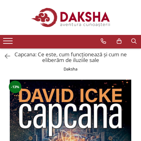
Cărți
Editura Daksha
Seria Radu Cinamar
Seria Anton Parks
Capcana: Ce este, cum funcționează și cum ne
eliberăm de iluziile sale
Seria David Icke
Daksha
Seria Immanuel Velikovsky
Dezvăluiri
-13%
Spiritualitate
Extratereștrii
OZN
Transformare spirituală
Psihologie