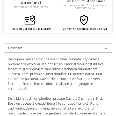
Yoga
Transport Gratuit prin Curier
Livrare Rapidă
la comenzi peste 250 lei, doar prin
primești cărțile în 24-48 ore
SAMEDAY Curier
Oracol
Spiritualitate şi ştiinţă
Fără categorie
Plata cu Cardul sau la Livrare
Comenzi telefonice: 0726 334 721
Cunoaștere
Descriere
Descoperă misterul din spatele cortinei realității!
Capcana
te
provoacă să explorezi labirintul tulburător al teoriilor științifice,
filozofice și tehnologice care ridică întrebarea tulburătoare:
Suntem, oare, prizonierii unei simulări? Cu determinarea unui
explorator pasionat, David Icke ne introduce într-un univers
fascinant, în care limitele dintre realitate și imaginație se
estompează.
De la ideile iluștrilor gânditori precum David J. Chalmers și Nick
Bostrom, această creație literară te conduce într-o călătorie
captivantă, dezvăluind enigmele conștiinței și explorând
orizonturile uriașe ale inteligenței artificiale. Expunerea atentă a