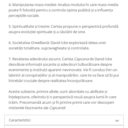
4. Manipularea mass-mediei: Analiza modului în care mass-media
poate fi folosită pentru a controla opinia publică și a influența
percepțiile sociale.
5. Spiritualitate și trezire: Cartea propune o perspectivă profundă
asupra evoluției spirituale și a căutării de sine.
6. Societatea Orwelliană: David Icke explorează ideea unei
societăți totalitare, supravegheate și controlate.
7. Revelarea adevărului ascuns: Cartea
Capcana
de David Icke
dezvăluie informații șocante și adevăruri tulburătoare despre
evenimente și instituții aparent nevinovate. Vei fi condus într-un
labirint al conspirațiilor și al manipulărilor, care te va face să îți pui
întrebări cruciale despre realitatea înconjurătoare.
Aceste subiecte, printre altele, sunt abordate cu abilitate și
înțelepciune, oferindu-ți o perspectivă nouă asupra lumii în care
trăim. Precomandă acum și fii printre primii care vor descoperi
misterele fascinante ale
Capcanei
!
Caracteristici