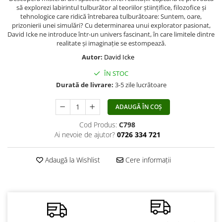
să explorezi labirintul tulburător al teoriilor științifice, filozofice și
Vindecare
tehnologice care ridică întrebarea tulburătoare: Suntem, oare,
Povestiri
prizonierii unei simulări? Cu determinarea unui explorator pasionat,
David Icke ne introduce într-un univers fascinant, în care limitele dintre
Relații de cuplu
realitate și imaginație se estompează.
Erotism
Autor:
David Icke
Psihologie practică
ÎN STOC
Durată de livrare:
3-5 zile lucrătoare
Sexualitate
Lumea îngerilor
ADAUGĂ ÎN COȘ
Seria Masaru Emoto
Cod Produs:
C798
Inspiraţie divină
Ai nevoie de ajutor?
0726 334 721
Îngeri
Adaugă la Wishlist
Cere informații
Vindecare spirituală
Viaţa de după moarte
Cristale
Supă de pui pentru suflet