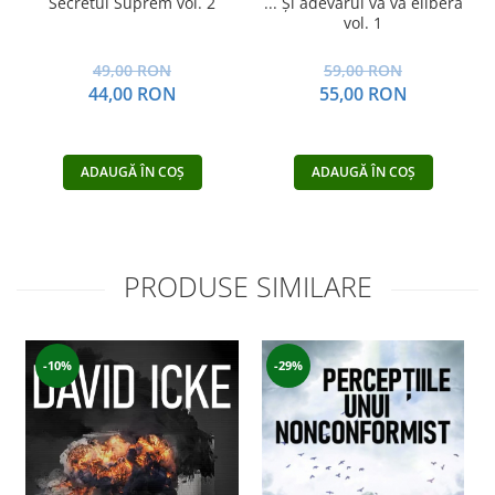
Secretul Suprem vol. 2
... Și adevărul vă va elibera
vol. 1
49,00 RON
59,00 RON
44,00 RON
55,00 RON
ADAUGĂ ÎN COȘ
ADAUGĂ ÎN COȘ
PRODUSE SIMILARE
-10%
-29%