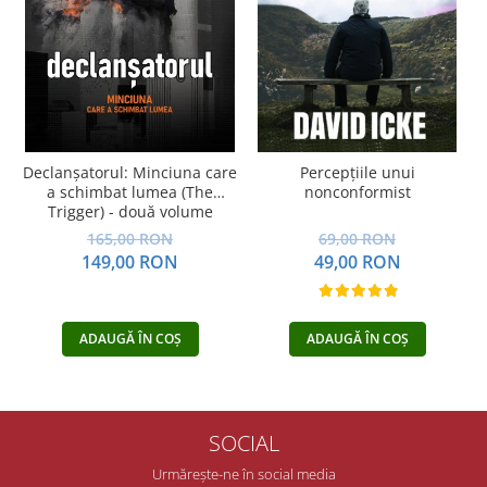
Declanșatorul: Minciuna care
Percepțiile unui
a schimbat lumea (The
nonconformist
Trigger) - două volume
165,00 RON
69,00 RON
149,00 RON
49,00 RON
ADAUGĂ ÎN COȘ
ADAUGĂ ÎN COȘ
SOCIAL
Urmărește-ne în social media