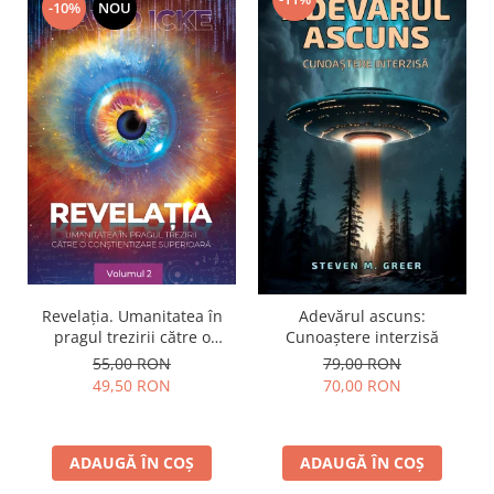
-10%
NOU
Revelația. Umanitatea în
Adevărul ascuns:
pragul trezirii către o
Cunoaștere interzisă
conştientizare superioară,
55,00 RON
79,00 RON
volumul 2
49,50 RON
70,00 RON
ADAUGĂ ÎN COȘ
ADAUGĂ ÎN COȘ