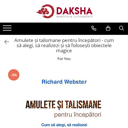
Cărți
Editura Daksha
Amulete şi talismane pentru începători - cum
Seria Radu Cinamar
să alegi, să realizezi şi să foloseşti obiectele
Seria Anton Parks
magice
Seria David Icke
For You
Seria Immanuel Velikovsky
-3%
Dezvăluiri
Spiritualitate
Extratereștrii
OZN
Transformare spirituală
Psihologie