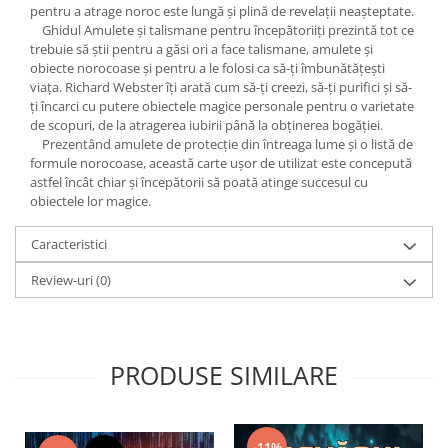
Yoga
pentru a atrage noroc este lungă şi plină de revelaţii neaşteptate.
Ghidul Amulete şi talismane pentru începătoriiţi prezintă tot ce
Oracol
trebuie să ştii pentru a găsi ori a face talismane, amulete şi
Spiritualitate şi ştiinţă
obiecte norocoase şi pentru a le folosi ca să-ţi îmbunătăţeşti
viaţa. Richard Webster îţi arată cum să-ţi creezi, să-ţi purifici şi să-
Fără categorie
ţi încarci cu putere obiectele magice personale pentru o varietate
de scopuri, de la atragerea iubirii până la obţinerea bogăţiei.
Cunoaștere
Prezentând amulete de protecţie din întreaga lume şi o listă de
formule norocoase, această carte uşor de utilizat este concepută
astfel încât chiar şi începătorii să poată atinge succesul cu
obiectele lor magice.
Caracteristici
Review-uri
(0)
PRODUSE SIMILARE
-11%