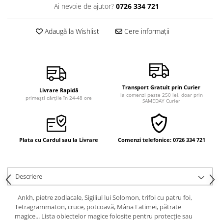
Ai nevoie de ajutor?
0726 334 721
Vindecare
Povestiri
Adaugă la Wishlist
Cere informații
Relații de cuplu
Erotism
Psihologie practică
Sexualitate
Transport Gratuit prin Curier
Livrare Rapidă
la comenzi peste 250 lei, doar prin
primești cărțile în 24-48 ore
Lumea îngerilor
SAMEDAY Curier
Seria Masaru Emoto
Inspiraţie divină
Plata cu Cardul sau la Livrare
Comenzi telefonice: 0726 334 721
Îngeri
Vindecare spirituală
Viaţa de după moarte
Descriere
Cristale
Ankh, pietre zodiacale, Sigiliul lui Solomon, trifoi cu patru foi,
Supă de pui pentru suflet
Tetragrammaton, cruce, potcoavă, Mâna Fatimei, pătrate
magice... Lista obiectelor magice folosite pentru protecţie sau