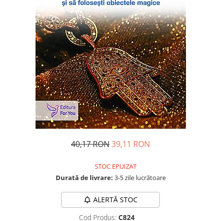
Dezvoltare personală
Astrologie
Știință
Seria Montauk
Mistere
Seria Chico Xavier
Seria Helena Blavatsky
Oracole
Sănătate
Umor
40,17 RON
39,11 RON
Ficțiune
STOC EPUIZAT
Viata după moarte
Durată de livrare:
3-5 zile lucrătoare
Non-dualitate
Alimentație
ALERTĂ STOC
Creștinism
Cod Produs:
C824