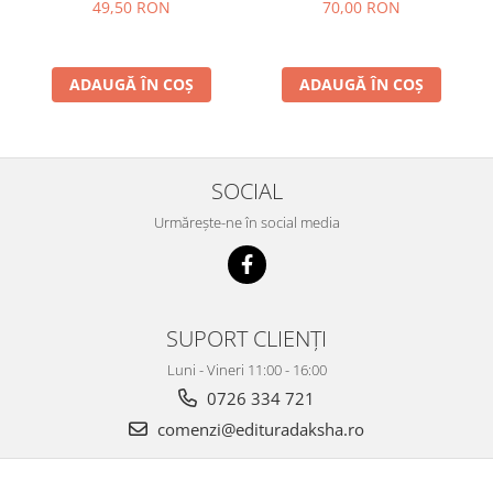
volumul 2
49,50 RON
70,00 RON
ADAUGĂ ÎN COȘ
ADAUGĂ ÎN COȘ
SOCIAL
Urmărește-ne în social media
SUPORT CLIENȚI
Luni - Vineri 11:00 - 16:00
0726 334 721
comenzi@edituradaksha.ro