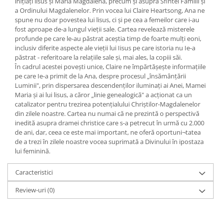
iniţiaţi lisus şi Maria Magdalena, precum şi asupra Sfintei Familii şi
Yoga
a Ordinului Magdalenelor. Prin vocea lui Claire Heartsong, Ana ne
Oracol
spune nu doar povestea lui lisus, ci şi pe cea a femeilor care i-au
fost aproape de-a lungul vieţii sale. Cartea revelează misterele
Spiritualitate şi ştiinţă
profunde pe care le-au păstrat aceştia timp de foarte mulţi eoni,
Fără categorie
inclusiv diferite aspecte ale vieţii lui Iisus pe care istoria nu Ie-a
păstrat - referitoare la relaţiile sale şi, mai ales, la copiii săi.
Cunoaștere
În cadrul acestei poveşti unice, Claire ne împărtăşeşte informaţiile
pe care Ie-a primit de la Ana, despre procesul „însămânţării
Luminii", prin dispersarea descendenţilor iluminaţi ai Anei, Mamei
Maria şi ai lui lisus, a căror „linie genealogică" a acţionat ca un
catalizator pentru trezirea potenţialului Chriştilor-Magdalenelor
din zilele noastre. Cartea nu numai că ne prezintă o perspectivă
inedită asupra dramei christice care s-a petrecut în urmă cu 2.000
de ani, dar, ceea ce este mai important, ne oferă oportuni¬tatea
de a trezi în zilele noastre vocea suprimată a Divinului în ipostaza
lui feminină.
Caracteristici
Review-uri
(0)