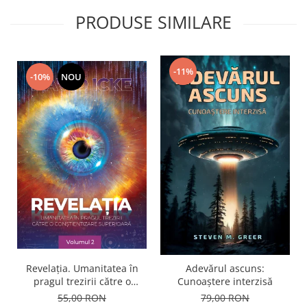
PRODUSE SIMILARE
-11%
-10%
NOU
Revelația. Umanitatea în
Adevărul ascuns:
pragul trezirii către o
Cunoaștere interzisă
conştientizare superioară,
55,00 RON
79,00 RON