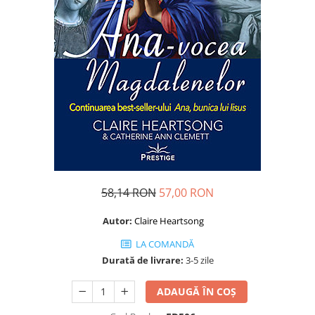
Dezvoltare personală
Astrologie
Știință
Seria Montauk
Mistere
Seria Chico Xavier
Seria Helena Blavatsky
Oracole
Sănătate
58,14 RON
57,00 RON
Umor
Ficțiune
Autor:
Claire Heartsong
Viata după moarte
LA COMANDĂ
Durată de livrare:
3-5 zile
Non-dualitate
Alimentație
ADAUGĂ ÎN COȘ
Creștinism