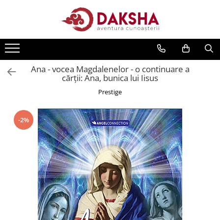
Cărți
Editura Daksha
Ana - vocea Magdalenelor - o continuare a
Seria Radu Cinamar
cărţii: Ana, bunica lui Iisus
Seria Anton Parks
Prestige
Seria David Icke
Seria Immanuel Velikovsky
-2%
Dezvăluiri
Spiritualitate
Extratereștrii
OZN
Transformare spirituală
Psihologie