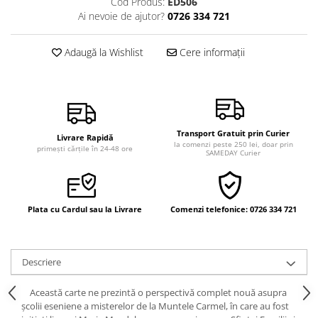
Cod Produs:
ED506
Vindecare
Ai nevoie de ajutor?
0726 334 721
Povestiri
Adaugă la Wishlist
Cere informații
Relații de cuplu
Erotism
Psihologie practică
Sexualitate
Transport Gratuit prin Curier
Livrare Rapidă
Lumea îngerilor
la comenzi peste 250 lei, doar prin
primești cărțile în 24-48 ore
SAMEDAY Curier
Seria Masaru Emoto
Inspiraţie divină
Plata cu Cardul sau la Livrare
Comenzi telefonice: 0726 334 721
Îngeri
Vindecare spirituală
Viaţa de după moarte
Descriere
Cristale
Această carte ne prezintă o perspectivă complet nouă asupra
Supă de pui pentru suflet
şcolii eseniene a misterelor de la Muntele Carmel, în care au fost