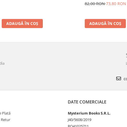
82,00 RON
73,80 RON
ADAUGĂ ÎN COȘ
ADAUGĂ ÎN COȘ
dia
co
DATE COMERCIALE
 Plată
Mysterium Books S.R.L.
e Retur
J40/5608/2019
RO41025711