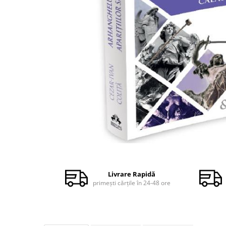
Dezvoltare personală
Astrologie
Știință
Seria Montauk
Mistere
Seria Chico Xavier
Seria Helena Blavatsky
Oracole
Sănătate
Umor
Distribuie
Ficțiune
pe
Facebook
Viata după moarte
Livrare Rapidă
primești cărțile în 24-48 ore
Non-dualitate
Alimentație
Creștinism