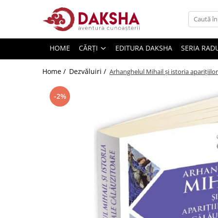
Cărți
HOME
CĂRȚI
EDITURA DAKSHA
SERIA RAD
Editura Daksha
Seria Radu Cinamar
Home /
Dezvăluiri /
Arhanghelul Mihail și istoria aparițiilo
Seria Anton Parks
-2%
Seria David Icke
Seria Immanuel Velikovsky
Dezvăluiri
Spiritualitate
Extratereștrii
OZN
Transformare spirituală
Psihologie