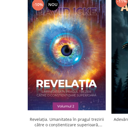
-11%
Yoga
-10%
NOU
Oracol
Spiritualitate şi ştiinţă
Fără categorie
Cunoaștere
Revelația. Umanitatea în pragul trezirii
Adevăru
către o conştientizare superioară,