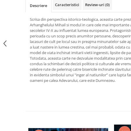
Caracteristici
Review-uri
(0)
Vindecare
Descriere
Povestiri
Scrisa din perspectiva istorico-teologica, aceasta carte prez
Relații de cuplu
Arhanghelului Mihail si modul in care cele mai importante a
secolelor IV-X au influentat lumea europeana. Protagonistu
Erotism
perioada cu un scop precis anumitor persoane, descoperire
Psihologie practică
lacasuri de cult pe locul sau in preajma minunatelor sale ap
a luat nastere in lumea crestina, cel mai probabil, odata 
Sexualitate
model de viata inchinat imitarii vietii ingeresti, lipsite de p
Totodata, aceasta carte ne dezvaluie modalitatea prin care a
Lumea îngerilor
condus la schimbari de decizii politice si culturale ale vremu
Seria Masaru Emoto
celebre rute de pelerinaj catre bisericile inchinate slavitulu
in evidenta simbolul unui "inger al natiunilor” care lupta fa
Inspiraţie divină
oameni pe calea Adevarului, care este Dumnezeu.
Îngeri
Vindecare spirituală
Viaţa de după moarte
Cristale
Supă de pui pentru suflet