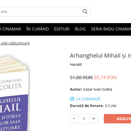
U CINAMAR
ÎN CURÂND
EDITURI
BLOG
SERIA RADU CINAM
r sale calăuzitoare
Arhanghelul Mihail și is
Herald
51,80 RON
50,74 RON
Autor:
Cezar Ivan Colita
LA COMANDĂ
Durată de livrare:
3-5 zile
ADAUG