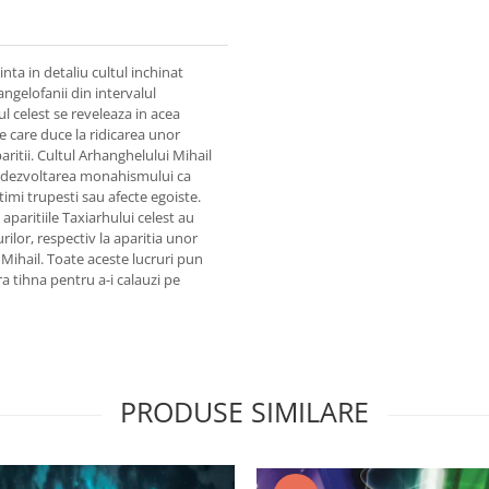
inta in detaliu cultul inchinat
ngelofanii din intervalul
l celest se reveleaza in acea
 care duce la ridicarea unor
aritii. Cultul Arhanghelului Mihail
cu dezvoltarea monahismului ca
atimi trupesti sau afecte egoiste.
paritiile Taxiarhului celest au
rilor, respectiv la aparitia unor
i Mihail. Toate aceste lucruri pun
ra tihna pentru a-i calauzi pe
PRODUSE SIMILARE