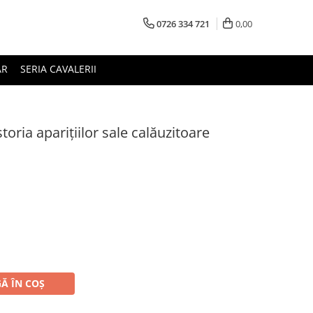
0726 334 721
0,00
AR
SERIA CAVALERII
toria aparițiilor sale calăuzitoare
Ă ÎN COȘ