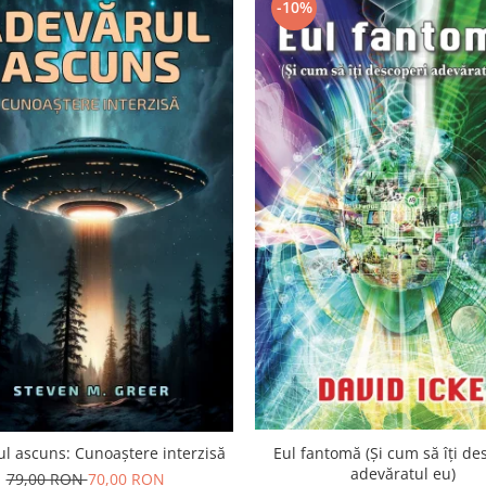
-10%
l ascuns: Cunoaștere interzisă
Eul fantomă (Și cum să îți de
adevăratul eu)
79,00 RON
70,00 RON