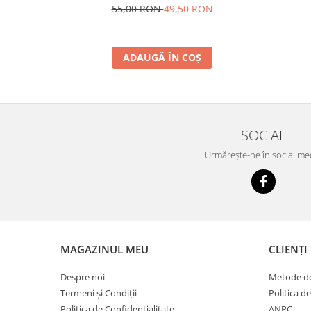
volumul 2
55,00 RON
49,50 RON
ADAUGĂ ÎN COȘ
SOCIAL
Urmărește-ne în social me
MAGAZINUL MEU
CLIENȚI
Despre noi
Metode de
Termeni și Condiții
Politica d
Politica de Confidentialitate
ANPC