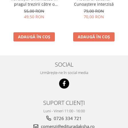
pragul trezirii către o
Cunoaștere interzisă
conştientizare superioară,
55,00 RON
79,00 RON
volumul 2
49,50 RON
70,00 RON
ADAUGĂ ÎN COȘ
ADAUGĂ ÎN COȘ
SOCIAL
Urmărește-ne în social media
SUPORT CLIENȚI
Luni - Vineri 11:00 - 16:00
0726 334 721
comenzi@edituradaksha.ro