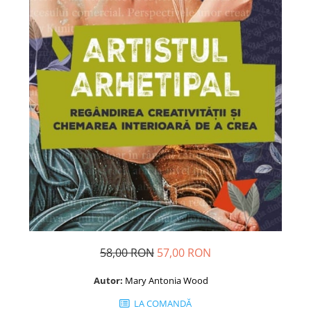
Dezvoltare personală
Astrologie
Știință
Seria Montauk
Mistere
Seria Chico Xavier
Seria Helena Blavatsky
Oracole
Sănătate
Umor
Ficțiune
Viata după moarte
58,00 RON
57,00 RON
Non-dualitate
Alimentație
Autor:
Mary Antonia Wood
Creștinism
LA COMANDĂ