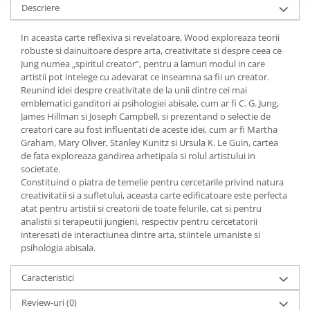
Yoga
Descriere
Oracol
In aceasta carte reflexiva si revelatoare, Wood exploreaza teorii
Spiritualitate şi ştiinţă
robuste si dainuitoare despre arta, creativitate si despre ceea ce
Jung numea „spiritul creator”, pentru a lamuri modul in care
Fără categorie
artistii pot intelege cu adevarat ce inseamna sa fii un creator.
Cunoaștere
Reunind idei despre creativitate de la unii dintre cei mai
emblematici ganditori ai psihologiei abisale, cum ar fi C. G. Jung,
James Hillman si Joseph Campbell, si prezentand o selectie de
creatori care au fost influentati de aceste idei, cum ar fi Martha
Graham, Mary Oliver, Stanley Kunitz si Ursula K. Le Guin, cartea
de fata exploreaza gandirea arhetipala si rolul artistului in
societate.
Constituind o piatra de temelie pentru cercetarile privind natura
creativitatii si a sufletului, aceasta carte edificatoare este perfecta
atat pentru artistii si creatorii de toate felurile, cat si pentru
analistii si terapeutii jungieni, respectiv pentru cercetatorii
interesati de interactiunea dintre arta, stiintele umaniste si
psihologia abisala.
Caracteristici
Review-uri
(0)