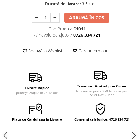
Durată de livrare:
3-5 zile
Vindecare
Povestiri
ADAUGĂ ÎN COȘ
Relații de cuplu
Cod Produs:
C1011
Erotism
Ai nevoie de ajutor?
0726 334 721
Psihologie practică
Adaugă la Wishlist
Cere informații
Sexualitate
Lumea îngerilor
Seria Masaru Emoto
Inspiraţie divină
Transport Gratuit prin Curier
Livrare Rapidă
la comenzi peste 250 lei, doar prin
Îngeri
primești cărțile în 24-48 ore
SAMEDAY Curier
Vindecare spirituală
Viaţa de după moarte
Plata cu Cardul sau la Livrare
Comenzi telefonice: 0726 334 721
Cristale
Supă de pui pentru suflet