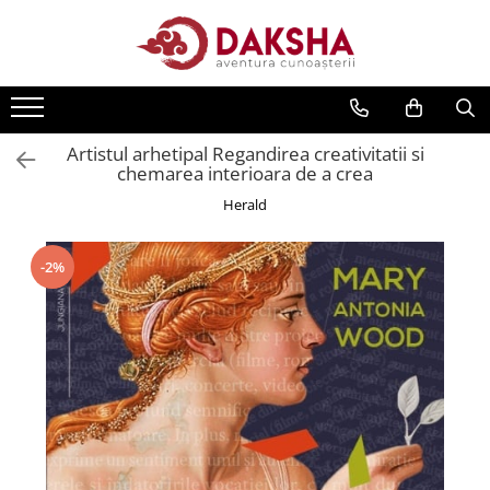
Cărți
Editura Daksha
Artistul arhetipal Regandirea creativitatii si
Seria Radu Cinamar
chemarea interioara de a crea
Seria Anton Parks
Herald
Seria David Icke
Seria Immanuel Velikovsky
-2%
Dezvăluiri
Spiritualitate
Extratereștrii
OZN
Transformare spirituală
Psihologie