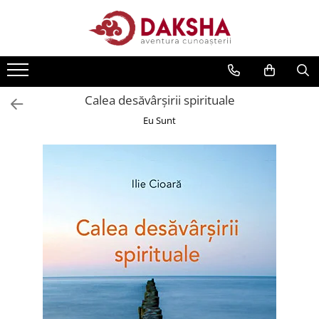
Cărți
Editura Daksha
Calea desăvârşirii spirituale
Seria Radu Cinamar
Eu Sunt
Seria Anton Parks
Seria David Icke
Seria Immanuel Velikovsky
Dezvăluiri
Spiritualitate
Extratereștrii
OZN
Transformare spirituală
Psihologie