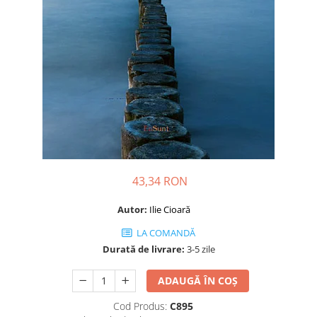
Dezvoltare personală
Astrologie
Știință
Seria Montauk
Mistere
Seria Chico Xavier
Seria Helena Blavatsky
Oracole
Sănătate
43,34 RON
Umor
Autor:
Ilie Cioară
Ficțiune
LA COMANDĂ
Viata după moarte
Durată de livrare:
3-5 zile
Non-dualitate
ADAUGĂ ÎN COȘ
Alimentație
Cod Produs:
C895
Creștinism