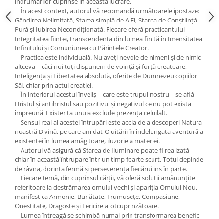
îndrumărilor cuprinse în această lucrare.
Yoga
În acest context, autorul vă recomandă următoarele ipostaze:
Oracol
Gândirea Nelimitată, Starea simplă de A Fi, Starea de Conștiință
Pură și Iubirea Necondiționată. Fiecare oferă practicantului
Spiritualitate şi ştiinţă
Integritatea ființei, transcendența din lumea finită în Imensitatea
Fără categorie
Infinitului și Comuniunea cu Părintele Creator.
Practica este individuală. Nu aveți nevoie de nimeni și de nimic
Cunoaștere
altceva – căci noi toți dispunem de voință și forță creatoare,
Inteligența și Libertatea absolută, oferite de Dumnezeu copiilor
Săi, chiar prin actul creației.
În interiorul acestui înveliș – care este trupul nostru – se află
Hristul și antihristul sau pozitivul și negativul ce nu pot exista
împreună. Existența unuia exclude prezența celuilalt.
Sensul real al acestei întrupări este acela de a descoperi Natura
noastră Divină, pe care am dat-O uitării în îndelungata aventură a
existenței în lumea amăgitoare, iluzorie a materiei.
Autorul vă asigură că Starea de Iluminare poate fi realizată
chiar în această întrupare într-un timp foarte scurt. Totul depinde
de râvna, dorința fermă și perseverența fiecărui ins în parte.
Fiecare temă, din cuprinsul cărții, vă oferă soluții amănunțite
referitoare la destrămarea omului vechi și apariția Omului Nou,
manifest ca Armonie, Bunătate, Frumusețe, Compasiune,
Onestitate, Dragoste și Fericire atotcuprinzătoare.
Lumea întreagă se schimbă numai prin transformarea benefic-