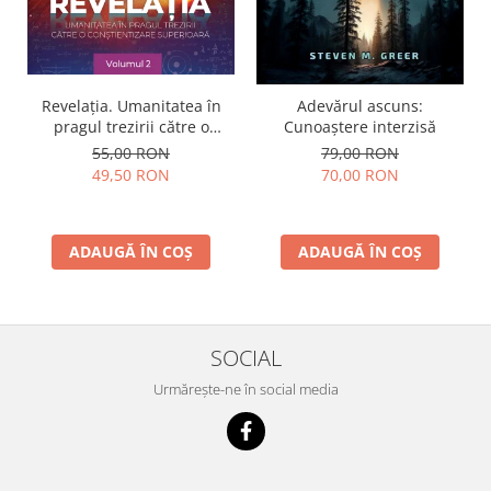
Revelația. Umanitatea în
Adevărul ascuns:
pragul trezirii către o
Cunoaștere interzisă
conştientizare superioară,
55,00 RON
79,00 RON
volumul 2
49,50 RON
70,00 RON
ADAUGĂ ÎN COȘ
ADAUGĂ ÎN COȘ
SOCIAL
Urmărește-ne în social media