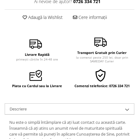
Ai nevoie de ajutor?
0726 334 721
Vindecare
Povestiri
Adaugă la Wishlist
Cere informații
Relații de cuplu
Erotism
Psihologie practică
Transport Gratuit prin Curier
Sexualitate
Livrare Rapidă
la comenzi peste 250 lei, doar prin
primești cărțile în 24-48 ore
SAMEDAY Curier
Lumea îngerilor
Seria Masaru Emoto
Inspiraţie divină
Plata cu Cardul sau la Livrare
Comenzi telefonice: 0726 334 721
Îngeri
Vindecare spirituală
Descriere
Viaţa de după moarte
Cristale
Nu este o simplă întâmplare că ați luat contact cu această carte.
Înseamnă că ați atins un anumit nivel de maturitate spirituală
Supă de pui pentru suflet
care vă permite să puneți în aplicare Cunoașterea de Sine, potrivit