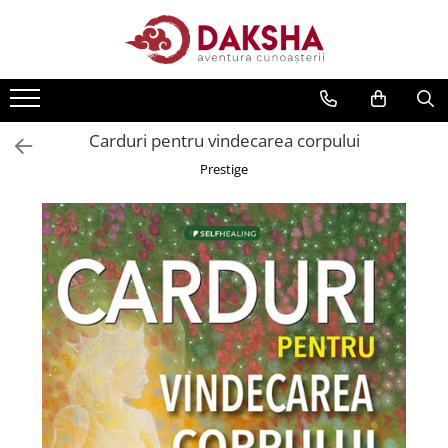
Cărți
Editura Daksha
Carduri pentru vindecarea corpului
Seria Radu Cinamar
Prestige
Seria Anton Parks
Seria David Icke
Seria Immanuel Velikovsky
Dezvăluiri
Spiritualitate
Extratereștrii
OZN
Transformare spirituală
Psihologie