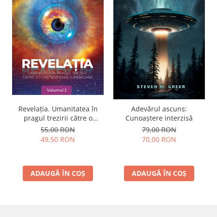
Revelația. Umanitatea în
Adevărul ascuns:
pragul trezirii către o
Cunoaștere interzisă
conştientizare superioară,
55,00 RON
79,00 RON
volumul 2
49,50 RON
70,00 RON
ADAUGĂ ÎN COȘ
ADAUGĂ ÎN COȘ