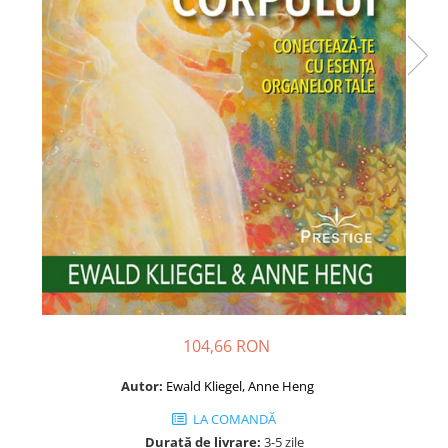
Dezvoltare personală
Astrologie
Știință
Seria Montauk
Mistere
Seria Chico Xavier
Seria Helena Blavatsky
Oracole
Sănătate
Umor
Ficțiune
Viata după moarte
104,66 RON
Non-dualitate
Autor:
Ewald Kliegel, Anne Heng
Alimentație
LA COMANDĂ
Creștinism
Durată de livrare:
3-5 zile