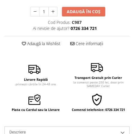
Vindecare
ADAUGĂ ÎN COȘ
Povestiri
Cod Produs:
C987
Relații de cuplu
Ai nevoie de ajutor?
0726 334 721
Erotism
Psihologie practică
Adaugă la Wishlist
Cere informații
Sexualitate
Lumea îngerilor
Seria Masaru Emoto
Transport Gratuit prin Curier
Inspiraţie divină
Livrare Rapidă
la comenzi peste 250 lei, doar prin
primești cărțile în 24-48 ore
SAMEDAY Curier
Îngeri
Vindecare spirituală
Viaţa de după moarte
Plata cu Cardul sau la Livrare
Comenzi telefonice: 0726 334 721
Cristale
Supă de pui pentru suflet
Descriere