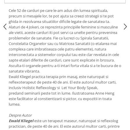
Yoga
Oracol
Cele 52 de carduri pe care le-am adus din lumea spirituala,
precum si mesajele lor, te pot ajuta sa creezi strategii si te pot
Spiritualitate şi ştiinţă
ghida in rezolvarea situatiilor dificile legate de sanatatea ta.
Alaturi de 4 Jokeri, ce reprezinta principiile feminine si masculine
Fără categorie
ale vietii, aceste carduri iti pot servi ca unelte pentru prevenirea
Cunoaștere
problemelor de sanatate. Fie ca lucrezi cu Spirala Sanatatii,
Constelatia Organelor sau cu Matricea Sanatatii (o etalarea mai
complexa care imbratiseaza cele patru elemente), natura
interconectata a sistemelor corpului tau este clar revelata in cele
sapte etalari diferite de carduri, care sunt explicate in brosura.
Asculta-ti organele pentru a-ti intari forta vitala si a te bucura de o
sanatate vibranta.
Ewald Kliegel practica terapia prin masaj, este naturopat si
reflexote­rapeut de peste 40 de ani. El este autorul multor carti,
inclusiv Holistic Reflexology si Let Your Body Speak,
predand seminarii peste tot in lume. Ilustratoarea Anne Heng
este facilitator al constientizarii si pictor, cu expozitii in toata
lumea.
Despre Autor
Ewald Kliegel
este un terapeut maseur, naturopat si reflexolog
practician, de peste 40 de ani. El este autorul multor carti, printre