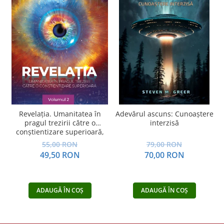
Revelația. Umanitatea în
Adevărul ascuns: Cunoaștere
pragul trezirii către o
interzisă
conştientizare superioară,
volumul 2
55,00 RON
79,00 RON
49,50 RON
70,00 RON
ADAUGĂ ÎN COȘ
ADAUGĂ ÎN COȘ