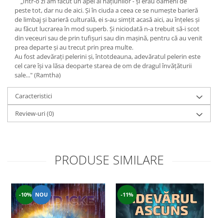
„Într-o zi am făcut un apel al naţiunilor - şi erau oameni de
Yoga
peste tot, dar nu de aici. Şi în ciuda a ceea ce se numeşte barieră
Oracol
de limbaj şi barieră culturală, ei s-au simţit acasă aici, au înţeles şi
au făcut lucrarea în mod superb. Şi niciodată n-a trebuit să-i scot
Spiritualitate şi ştiinţă
din veceuri sau de prin tufişuri sau din maşină, pentru că au venit
Fără categorie
prea departe şi au trecut prin prea multe.
Au fost adevăraţi pelerini şi, întotdeauna, adevăratul pelerin este
Cunoaștere
cel care îşi va lăsa deoparte starea de om de dragul învăţăturii
sale..." (Ramtha)
Caracteristici
Review-uri
(0)
PRODUSE SIMILARE
-10%
NOU
-11%