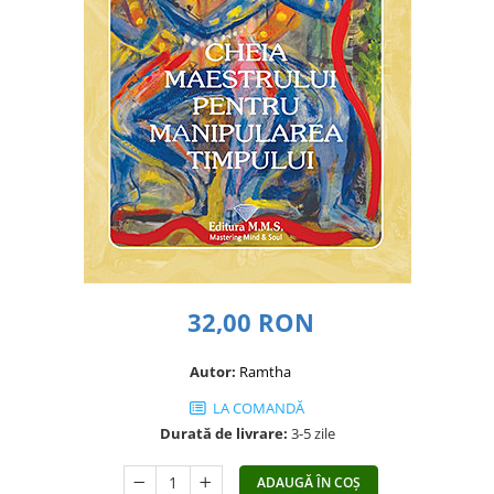
Dezvoltare personală
Astrologie
Știință
Seria Montauk
Mistere
Seria Chico Xavier
Seria Helena Blavatsky
Oracole
Sănătate
Umor
32,00 RON
Ficțiune
Autor:
Ramtha
Viata după moarte
LA COMANDĂ
Non-dualitate
Durată de livrare:
3-5 zile
Alimentație
Creștinism
ADAUGĂ ÎN COȘ