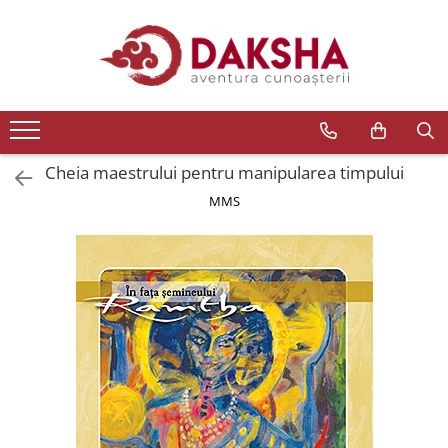
Cărți
Editura Daksha
Seria Radu Cinamar
Seria Anton Parks
Cheia maestrului pentru manipularea timpului
Seria David Icke
MMS
Seria Immanuel Velikovsky
Dezvăluiri
Spiritualitate
Extratereștrii
OZN
Transformare spirituală
Psihologie