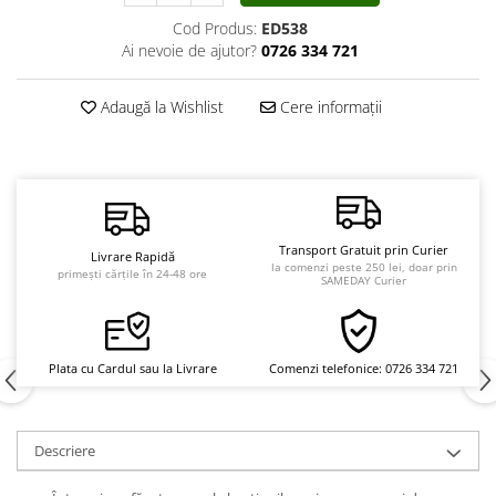
Vindecare
Cod Produs:
ED538
Ai nevoie de ajutor?
0726 334 721
Povestiri
Relații de cuplu
Adaugă la Wishlist
Cere informații
Erotism
Psihologie practică
Sexualitate
Lumea îngerilor
Transport Gratuit prin Curier
Livrare Rapidă
Seria Masaru Emoto
la comenzi peste 250 lei, doar prin
primești cărțile în 24-48 ore
SAMEDAY Curier
Inspiraţie divină
Îngeri
Vindecare spirituală
Plata cu Cardul sau la Livrare
Comenzi telefonice: 0726 334 721
Viaţa de după moarte
Cristale
Descriere
Supă de pui pentru suflet