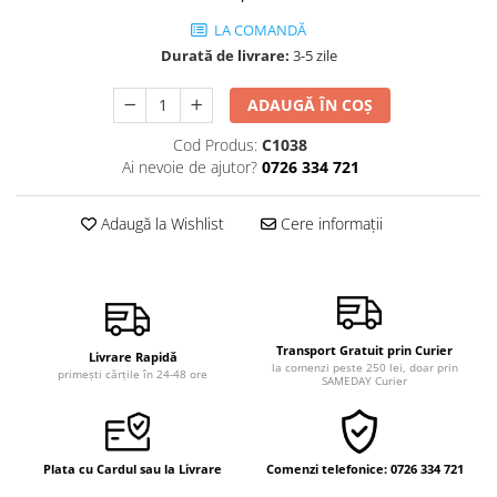
Vindecare
LA COMANDĂ
Povestiri
Durată de livrare:
3-5 zile
Relații de cuplu
ADAUGĂ ÎN COȘ
Erotism
Cod Produs:
C1038
Psihologie practică
Ai nevoie de ajutor?
0726 334 721
Sexualitate
Adaugă la Wishlist
Cere informații
Lumea îngerilor
Seria Masaru Emoto
Inspiraţie divină
Îngeri
Transport Gratuit prin Curier
Livrare Rapidă
Vindecare spirituală
la comenzi peste 250 lei, doar prin
primești cărțile în 24-48 ore
SAMEDAY Curier
Viaţa de după moarte
Cristale
Supă de pui pentru suflet
Plata cu Cardul sau la Livrare
Comenzi telefonice: 0726 334 721