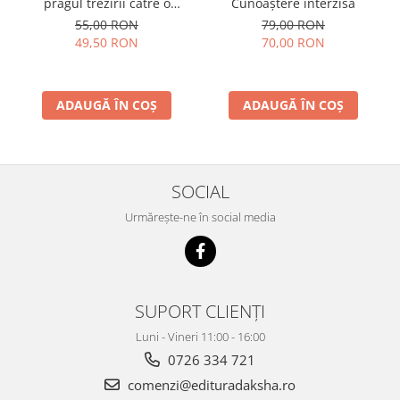
pragul trezirii către o
Cunoaștere interzisă
conştientizare superioară,
55,00 RON
79,00 RON
volumul 2
49,50 RON
70,00 RON
ADAUGĂ ÎN COȘ
ADAUGĂ ÎN COȘ
SOCIAL
Urmărește-ne în social media
SUPORT CLIENȚI
Luni - Vineri 11:00 - 16:00
0726 334 721
comenzi@edituradaksha.ro