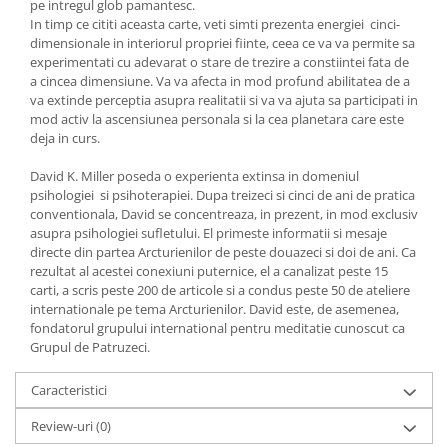
pe intregul glob pamantesc.
In timp ce cititi aceasta carte, veti simti prezenta energiei cinci-
dimensionale in interiorul propriei fiinte, ceea ce va va permite sa
experimentati cu adevarat o stare de trezire a constiintei fata de
a cincea dimensiune. Va va afecta in mod profund abilitatea de a
va extinde perceptia asupra realitatii si va va ajuta sa participati in
mod activ la ascensiunea personala si la cea planetara care este
deja in curs.
David K. Miller poseda o experien­ta extinsa in domeniul
psihologiei si psihoterapiei. Dupa treizeci si cinci de ani de pratica
conventio­nala, David se concentreaza, in prezent, in mod exclusiv
asupra psi­ho­logiei sufletului. El primeste informatii si mesaje
directe din partea Arcturienilor de peste douazeci si doi de ani. Ca
rezultat al acestei conexiuni puternice, el a canalizat peste 15
carti, a scris peste 200 de articole si a condus peste 50 de ateliere
internationale pe tema Arcturienilor. David este, de asemenea,
fondatorul grupului international pentru meditatie cunoscut ca
Grupul de Patruzeci.
Caracteristici
Review-uri
(0)