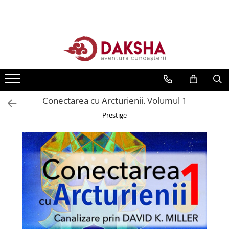
Cărți
Editura Daksha
Seria Radu Cinamar
Seria Anton Parks
Conectarea cu Arcturienii. Volumul 1
Seria David Icke
Prestige
Seria Immanuel Velikovsky
Dezvăluiri
Spiritualitate
Extratereștrii
OZN
Transformare spirituală
Psihologie