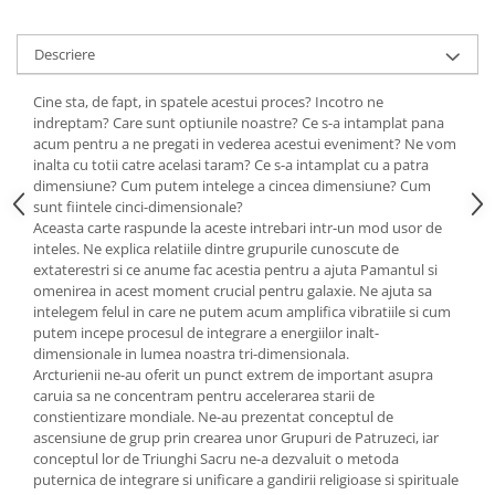
Yoga
Oracol
Descriere
Spiritualitate şi ştiinţă
Cine sta, de fapt, in spatele acestui proces? Incotro ne
Fără categorie
indreptam? Care sunt optiunile noastre? Ce s-a intamplat pana
Cunoaștere
acum pentru a ne pregati in vederea acestui eveniment? Ne vom
inalta cu totii catre acelasi taram? Ce s-a intamplat cu a patra
dimensiune? Cum putem intelege a cincea dimensiune? Cum
sunt fiintele cinci-dimensionale?
Aceasta carte raspunde la aceste intrebari intr-un mod usor de
inteles. Ne explica relatiile dintre grupurile cunoscute de
extaterestri si ce anume fac acestia pentru a ajuta Pamantul si
omenirea in acest moment crucial pentru galaxie. Ne ajuta sa
intelegem felul in care ne putem acum amplifica vibratiile si cum
putem incepe procesul de integrare a energiilor inalt-
dimensionale in lumea noastra tri-dimensionala.
Arcturienii ne-au oferit un punct extrem de important asupra
caruia sa ne concentram pentru accelerarea starii de
constientizare mondiale. Ne-au prezentat conceptul de
ascensiune de grup prin crearea unor Grupuri de Patruzeci, iar
conceptul lor de Triunghi Sacru ne-a dezvaluit o metoda
puternica de integrare si unificare a gandirii religioase si spirituale