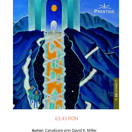
Dezvoltare personală
Astrologie
Știință
Seria Montauk
Mistere
Seria Chico Xavier
Seria Helena Blavatsky
Oracole
Sănătate
Umor
Ficțiune
Viata după moarte
Non-dualitate
63,43 RON
Alimentație
Creștinism
Autor:
Canalizare prin David K. Miller