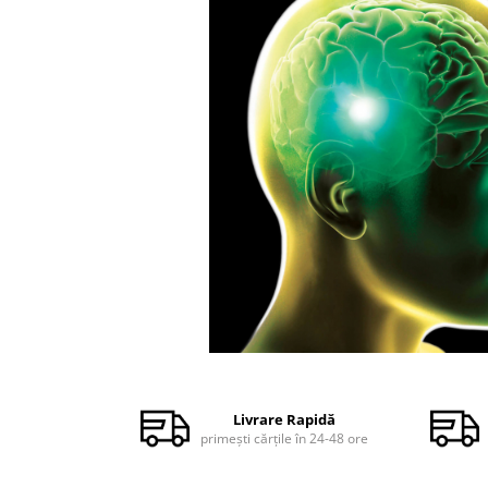
Dezvoltare personală
Astrologie
Știință
Seria Montauk
Mistere
Seria Chico Xavier
Seria Helena Blavatsky
Oracole
Sănătate
Umor
Ficțiune
Viata după moarte
Distribuie
pe
Non-dualitate
Facebook
Livrare Rapidă
primești cărțile în 24-48 ore
Alimentație
Creștinism