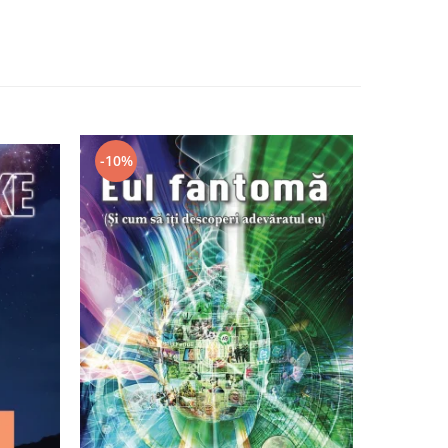
-10%
-7%