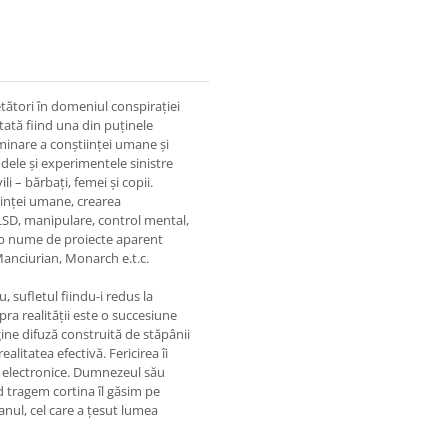
cetători în domeniul conspirației
tată fiind una din puținele
inare a conștiinței umane și
odele și experimentele sinistre
li – bărbați, femei și copii.
iinței umane, crearea
,LSD, manipulare, control mental,
sub nume de proiecte aparent
nciurian, Monarch e.t.c.
 sufletul fiindu-i redus la
pra realităţii este o succesiune
ine difuză construită de stăpânii
ealitatea efectivă. Fericirea îi
i electronice. Dumnezeul său
nd tragem cortina îl găsim pe
anul, cel care a ţesut lumea