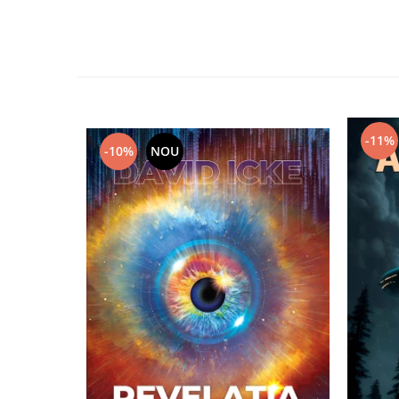
Yoga
Oracol
Spiritualitate şi ştiinţă
Fără categorie
Cunoaștere
-11%
-10%
NOU