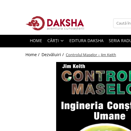
Cărți
Editura Daksha
HOME
CĂRȚI
EDITURA DAKSHA
SERIA RAD
Seria Radu Cinamar
Seria Anton Parks
Home /
Dezvăluiri /
Controlul Maselor – Jim Keith
Seria David Icke
Seria Immanuel Velikovsky
Dezvăluiri
Spiritualitate
Extratereștrii
OZN
Transformare spirituală
Psihologie