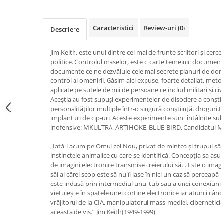
Vindecare
Povestiri
Caracteristici
Review-uri
(0)
Descriere
Relații de cuplu
Jim Keith, este unul dintre cei mai de frunte scriitori și cer
Erotism
politice. Controlul maselor, este o carte temeinic documen
Psihologie practică
documente ce ne dezvăluie cele mai secrete planuri de dom
control al omenirii. Găsim aici expuse, foarte detaliat, met
Sexualitate
aplicate pe sutele de mii de persoane ce includ militari și civi
Aceștia au fost supuși experimentelor de disociere a conșt
Lumea îngerilor
personalităților multiple într-o singură conștiință, droguri
Seria Masaru Emoto
implanturi de cip-uri. Aceste experimente sunt întâlnite 
inofensive: MKULTRA, ARTIHOKE, BLUE-BIRD, Candidatul Ma
Inspiraţie divină
„Iată-l acum pe Omul cel Nou, privat de mintea şi trupul său,
Îngeri
instinctele animalice cu care se identifică. Concepţia sa asu
Vindecare spirituală
de imagini electronice transmise creierului său. Este o imag
săi al cărei scop este să nu îl lase în nici un caz să perceapă r
Viaţa de după moarte
este indusă prin intermediul unui tub sau a unei conexiun
Cristale
vieţuieşte în spatele unei cortine electronice iar atunci câ
vrăjitorul de la CIA, manipulatorul mass-mediei, cibernetici
Supă de pui pentru suflet
aceasta de vis.” Jim Keith(1949-1999)