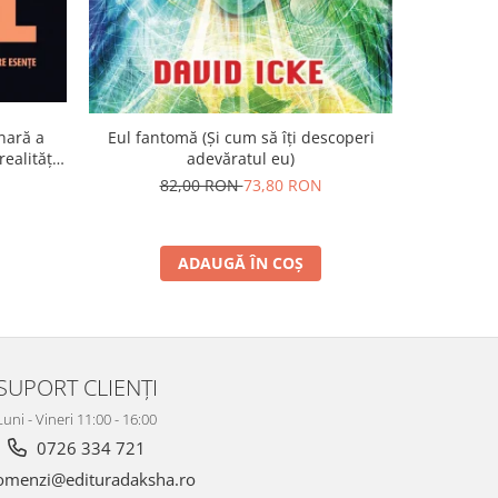
nară a
Eul fantomă (Și cum să îți descoperi
Visul etern
ealității
adevăratul eu)
1
82,00 RON
73,80 RON
5
ADAUGĂ ÎN COȘ
SUPORT CLIENȚI
Luni - Vineri 11:00 - 16:00
0726 334 721
menzi@edituradaksha.ro