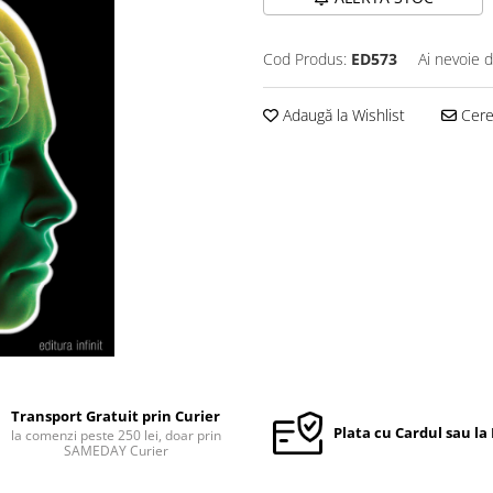
Cod Produs:
ED573
Ai nevoie d
Adaugă la Wishlist
Cere 
Transport Gratuit prin Curier
Plata cu Cardul sau la
la comenzi peste 250 lei, doar prin
SAMEDAY Curier