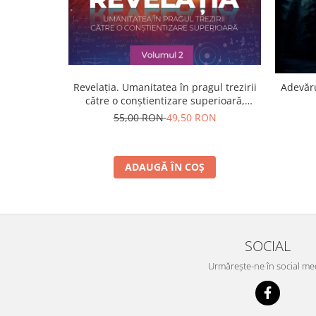
Revelația. Umanitatea în pragul trezirii
Adevăru
către o conştientizare superioară,
volumul 2
55,00 RON
49,50 RON
ADAUGĂ ÎN COȘ
SOCIAL
Urmărește-ne în social me