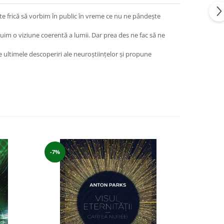
e frică să vorbim în public în vreme ce nu ne pândeşte
uim o viziune coerentă a lumii. Dar prea des ne fac să ne
 ultimele descoperiri ale neuroştiinţelor şi propune
-7%
-4%