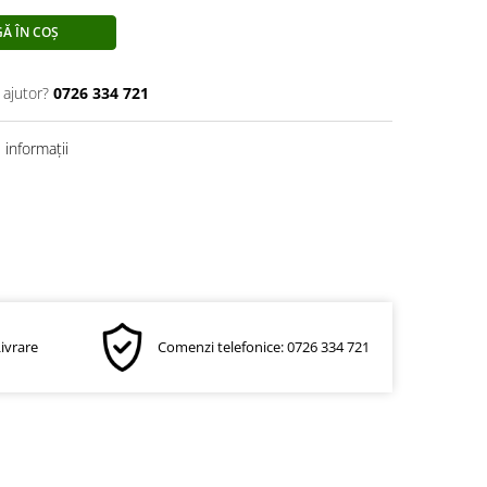
Ă ÎN COȘ
 ajutor?
0726 334 721
informații
Livrare
Comenzi telefonice: 0726 334 721