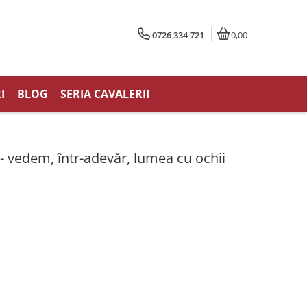
0726 334 721
0,00
I
BLOG
SERIA CAVALERII
 - vedem, într-adevăr, lumea cu ochii