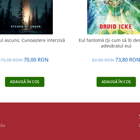
l ascuns: Cunoaștere interzisă
Eul fantomă (Și cum să îți de
adevăratul eu)
70,00 RON
73,80 RO
79,00 RON
82,00 RON
ADAUGĂ ÎN COȘ
ADAUGĂ ÎN COȘ
dia