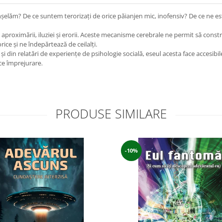
ăm? De ce suntem terorizaţi de orice păianjen mic, inofensiv? De ce ne est
aproximării, iluziei şi erorii. Aceste mecanisme cerebrale ne permit să constr
ice şi ne îndepărtează de ceilalţi.
in relatări de experienţe de psihologie socială, eseul acesta face accesibile
ice împrejurare.
PRODUSE SIMILARE
-10%