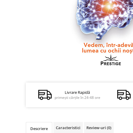
Dezvoltare personală
Astrologie
Știință
Seria Montauk
Mistere
Seria Chico Xavier
Seria Helena Blavatsky
Oracole
Sănătate
Distribuie
pe
Umor
Facebook
Ficțiune
Livrare Rapidă
primești cărțile în 24-48 ore
Viata după moarte
Non-dualitate
Alimentație
Caracteristici
Review-uri
(0)
Descriere
Creștinism