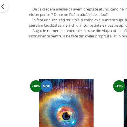
Vindecare
De ce credem adesea că avem dreptate atunci când ne înşel
Povestiri
niciun pericol? De ce ne lăsăm păcăliţi de infox?
În faţa unei realităţi multiple şi complexe, suntem supuşi 
Relații de cuplu
pierdem luciditatea, ne închid în cunoştinţele noastre aprior
Bogat în numeroase exemple extrase din viaţa cotidiană şi d
Erotism
instrumente pentru a ne face din creier propriul aliat în or
Psihologie practică
Sexualitate
Lumea îngerilor
Seria Masaru Emoto
Inspiraţie divină
Îngeri
-10%
NOU
-11%
Vindecare spirituală
Viaţa de după moarte
Cristale
Supă de pui pentru suflet