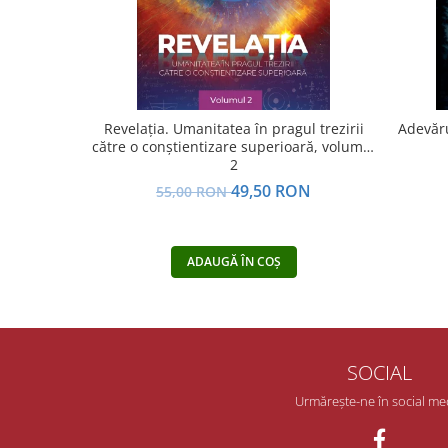
Yoga
Oracol
Spiritualitate şi ştiinţă
Fără categorie
Cunoaștere
Revelația. Umanitatea în pragul trezirii
Adevăru
către o conştientizare superioară, volumul
2
49,50 RON
55,00 RON
ADAUGĂ ÎN COȘ
SOCIAL
Urmărește-ne în social me