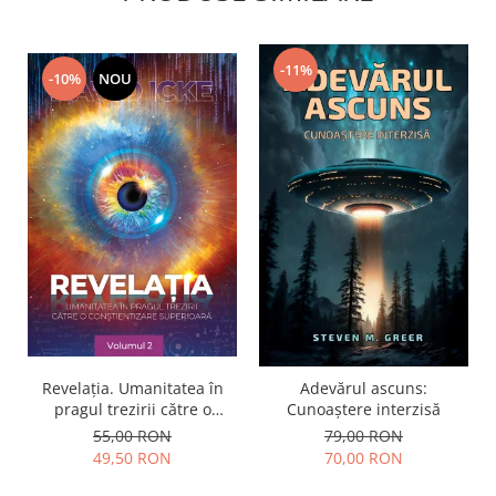
-11%
-10%
NOU
Revelația. Umanitatea în
Adevărul ascuns:
pragul trezirii către o
Cunoaștere interzisă
conştientizare superioară,
55,00 RON
79,00 RON
volumul 2
49,50 RON
70,00 RON