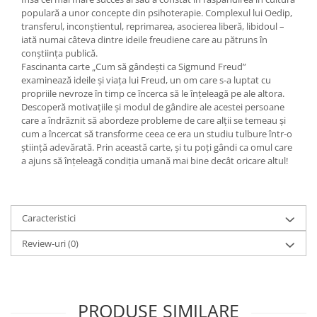
Yoga
populară a unor concepte din psihoterapie. Complexul lui Oedip,
Oracol
transferul, inconștientul, reprimarea, asocierea liberă, libidoul –
iată numai câteva dintre ideile freudiene care au pătruns în
Spiritualitate şi ştiinţă
conștiința publică.
Fascinanta carte „Cum să gândești ca Sigmund Freud”
Fără categorie
examinează ideile și viața lui Freud, un om care s-a luptat cu
Cunoaștere
propriile nevroze în timp ce încerca să le înțeleagă pe ale altora.
Descoperă motivațiile și modul de gândire ale acestei persoane
care a îndrăznit să abordeze probleme de care alții se temeau și
cum a încercat să transforme ceea ce era un studiu tulbure într-o
știință adevărată. Prin această carte, și tu poți gândi ca omul care
a ajuns să înțeleagă condiția umană mai bine decât oricare altul!
Caracteristici
Review-uri
(0)
PRODUSE SIMILARE