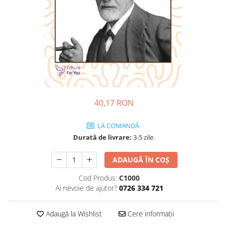
Dezvoltare personală
Astrologie
Știință
Seria Montauk
Mistere
Seria Chico Xavier
Seria Helena Blavatsky
40,17 RON
Oracole
Sănătate
LA COMANDĂ
Durată de livrare:
3-5 zile
Umor
Ficțiune
ADAUGĂ ÎN COȘ
Viata după moarte
Cod Produs:
C1000
Ai nevoie de ajutor?
0726 334 721
Non-dualitate
Alimentație
Adaugă la Wishlist
Cere informații
Creștinism