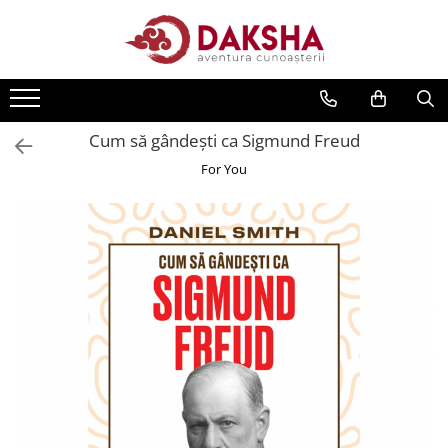
Cărți
Editura Daksha
Cum să gândești ca Sigmund Freud
Seria Radu Cinamar
For You
Seria Anton Parks
Seria David Icke
Seria Immanuel Velikovsky
Dezvăluiri
Spiritualitate
Extratereștrii
OZN
Transformare spirituală
Psihologie