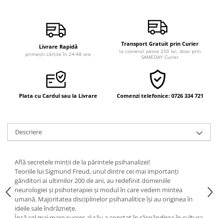
Vindecare
Povestiri
Relații de cuplu
Transport Gratuit prin Curier
Livrare Rapidă
la comenzi peste 250 lei, doar prin
Erotism
primești cărțile în 24-48 ore
SAMEDAY Curier
Psihologie practică
Sexualitate
Plata cu Cardul sau la Livrare
Comenzi telefonice: 0726 334 721
Lumea îngerilor
Seria Masaru Emoto
Inspiraţie divină
Descriere
Îngeri
Vindecare spirituală
Află secretele minții de la părintele psihanalizei!
Teoriile lui Sigmund Freud, unul dintre cei mai importanți
Viaţa de după moarte
gânditori ai ultimilor 200 de ani, au redefinit domeniile
Cristale
neurologiei și psihoterapiei și modul în care vedem mintea
umană. Majoritatea disciplinelor psihanalitice își au originea în
Supă de pui pentru suflet
ideile sale îndrăznețe.
Însă cel mai mare succes al său a constat în răspândirea în cultura