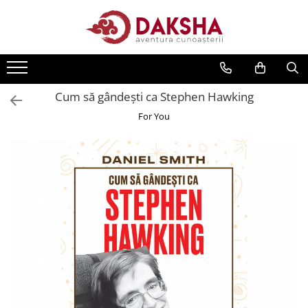
Cărți
Editura Daksha
Cum să gândești ca Stephen Hawking
Seria Radu Cinamar
For You
Seria Anton Parks
Seria David Icke
Seria Immanuel Velikovsky
Dezvăluiri
Spiritualitate
Extratereștrii
OZN
Transformare spirituală
Psihologie