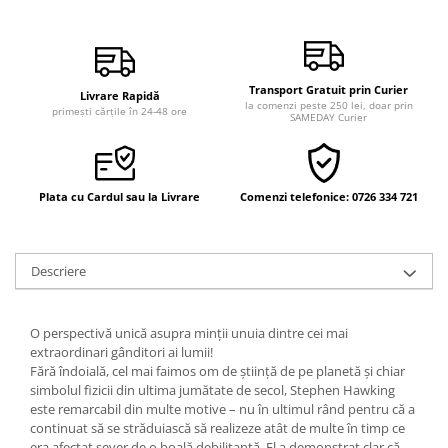
Vindecare
Povestiri
Relații de cuplu
Transport Gratuit prin Curier
Livrare Rapidă
la comenzi peste 250 lei, doar prin
Erotism
primești cărțile în 24-48 ore
SAMEDAY Curier
Psihologie practică
Sexualitate
Plata cu Cardul sau la Livrare
Comenzi telefonice: 0726 334 721
Lumea îngerilor
Seria Masaru Emoto
Inspiraţie divină
Descriere
Îngeri
Vindecare spirituală
O perspectivă unică asupra minții unuia dintre cei mai
extraordinari gânditori ai lumii!
Viaţa de după moarte
Fără îndoială, cel mai faimos om de știință de pe planetă și chiar
Cristale
simbolul fizicii din ultima jumătate de secol, Stephen Hawking
este remarcabil din multe motive – nu în ultimul rând pentru că a
Supă de pui pentru suflet
continuat să se străduiască să realizeze atât de multe în timp ce
era afectat sever de o boală debilitantă. El a demonstrat clar că,