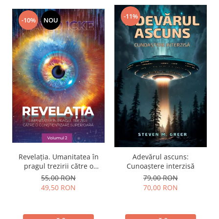
-11%
-10%
NOU
Revelația. Umanitatea în
Adevărul ascuns:
pragul trezirii către o
Cunoaștere interzisă
conştientizare superioară,
55,00 RON
79,00 RON
volumul 2
49,50 RON
70,00 RON