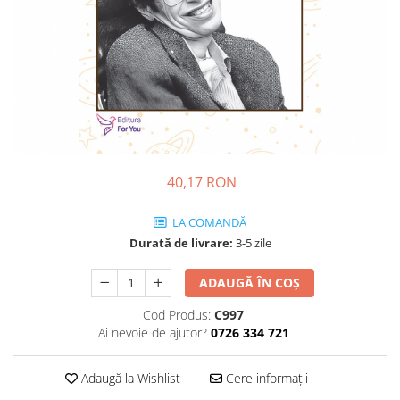
Dezvoltare personală
Astrologie
Știință
Seria Montauk
Mistere
Seria Chico Xavier
Seria Helena Blavatsky
40,17 RON
Oracole
Sănătate
LA COMANDĂ
Durată de livrare:
3-5 zile
Umor
Ficțiune
ADAUGĂ ÎN COȘ
Viata după moarte
Cod Produs:
C997
Ai nevoie de ajutor?
0726 334 721
Non-dualitate
Alimentație
Adaugă la Wishlist
Cere informații
Creștinism