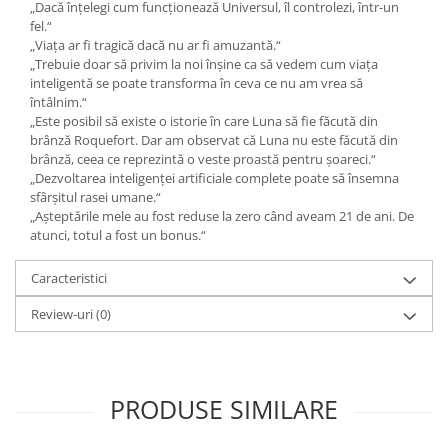
„Dacă înțelegi cum funcționează Universul, îl controlezi, într-un
fel.“
„Viața ar fi tragică dacă nu ar fi amuzantă.“
„Trebuie doar să privim la noi înșine ca să vedem cum viața
inteligentă se poate transforma în ceva ce nu am vrea să
întâlnim.“
„Este posibil să existe o istorie în care Luna să fie făcută din
brânză Roquefort. Dar am observat că Luna nu este făcută din
brânză, ceea ce reprezintă o veste proastă pentru șoareci.“
„Dezvoltarea inteligenței artificiale complete poate să însemna
sfârșitul rasei umane.“
„Așteptările mele au fost reduse la zero când aveam 21 de ani. De
atunci, totul a fost un bonus.“
Caracteristici
Review-uri
(0)
PRODUSE SIMILARE