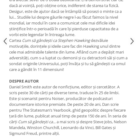
Yoga
dacă ai voință, poți obține orice, indiferent de starea ta fizică.
Oracol
Desigur, este de ajutor dacă se întâmplă să posezi o minte ca a
lui... Studiile lui despre găurile negre l-au făcut faimos la nivel
Spiritualitate şi ştiinţă
mondial, iar modul în care a comunicat cele mai dificile idei
științifice într-o perioadă în care își pierduse capacitatea de a
Fără categorie
vorbi este legendar în întreaga lume.
Cunoaștere
Cartea
Cum să gândești ca Stephen Hawking
dezvăluie
motivațiile, dorințele și ideile care fac din Hawking unul dintre
cele mai admirabile talente din lume. Aflând cum a depășit mari
adversități, cum s-a luptat cu demonii și cu detractorii săi și cum a
sondat originile Universului, poți învăța și tu să gândești ca omul
care a gândit în 11 dimensiuni!
DESPRE AUTOR
Daniel Smith este autor de nonficțiune, editor și cercetător. A
scris peste 30 de cărți pe diverse teme, traduse în 25 de limbi.
Este și scenarist pentru Noiser, producător de podcasturi
documentare istorice premiate. De peste 20 de ani, Dan scrie
pentru The Statesman’s Yearbook, ghid geopolitic despre fiecare
țară din lume, publicat anual timp de peste 150 de ani. În seria de
cărți
Cum să gândești ca..
. a mai scris și despre Steve Jobs, Nelson
Mandela, Winston Churchill, Leonardo da Vinci, Bill Gates și
Sigmund Freud, printre alții.