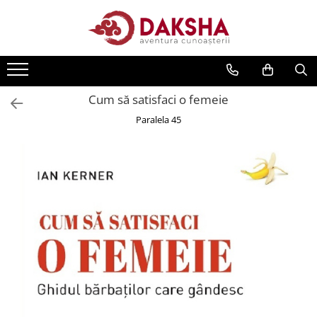
Cărți
Editura Daksha
Cum să satisfaci o femeie
Seria Radu Cinamar
Paralela 45
Seria Anton Parks
Seria David Icke
Seria Immanuel Velikovsky
Dezvăluiri
Spiritualitate
Extratereștrii
OZN
Transformare spirituală
Psihologie