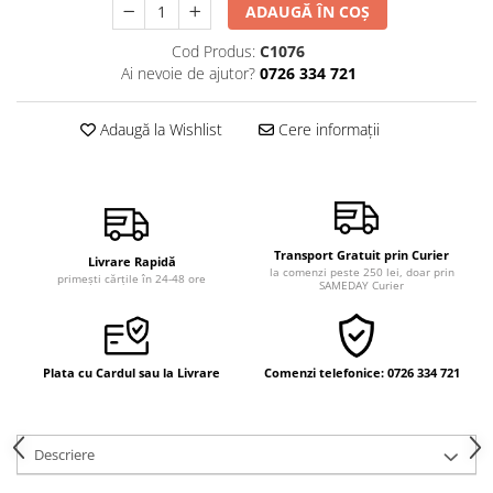
ADAUGĂ ÎN COȘ
Vindecare
Cod Produs:
C1076
Povestiri
Ai nevoie de ajutor?
0726 334 721
Relații de cuplu
Erotism
Adaugă la Wishlist
Cere informații
Psihologie practică
Sexualitate
Lumea îngerilor
Transport Gratuit prin Curier
Seria Masaru Emoto
Livrare Rapidă
la comenzi peste 250 lei, doar prin
primești cărțile în 24-48 ore
SAMEDAY Curier
Inspiraţie divină
Îngeri
Vindecare spirituală
Plata cu Cardul sau la Livrare
Comenzi telefonice: 0726 334 721
Viaţa de după moarte
Cristale
Descriere
Supă de pui pentru suflet