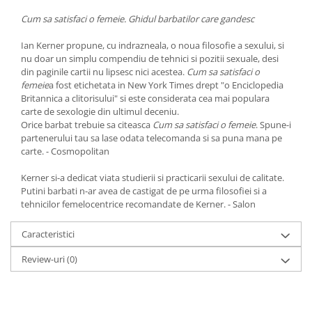
Yoga
Cum sa satisfaci o femeie. Ghidul barbatilor care gandesc
Oracol
Ian Kerner propune, cu indrazneala, o noua filosofie a sexului, si
Spiritualitate şi ştiinţă
nu doar un simplu compendiu de tehnici si pozitii sexuale, desi
Fără categorie
din paginile cartii nu lipsesc nici acestea.
Cum sa satisfaci o
femeie
a fost etichetata in New York Times drept "o Enciclopedia
Cunoaștere
Britannica a clitorisului" si este considerata cea mai populara
carte de sexologie din ultimul deceniu.
Orice barbat trebuie sa citeasca
Cum sa satisfaci o femeie
. Spune-i
partenerului tau sa lase odata telecomanda si sa puna mana pe
carte. - Cosmopolitan
Kerner si-a dedicat viata studierii si practicarii sexului de calitate.
Putini barbati n-ar avea de castigat de pe urma filosofiei si a
tehnicilor femelocentrice recomandate de Kerner. - Salon
Caracteristici
Review-uri
(0)