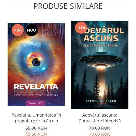
PRODUSE SIMILARE
-11%
-10%
NOU
Revelația. Umanitatea în
Adevărul ascuns:
pragul trezirii către o
Cunoaștere interzisă
conştientizare superioară,
55,00 RON
79,00 RON
volumul 2
49,50 RON
70,00 RON