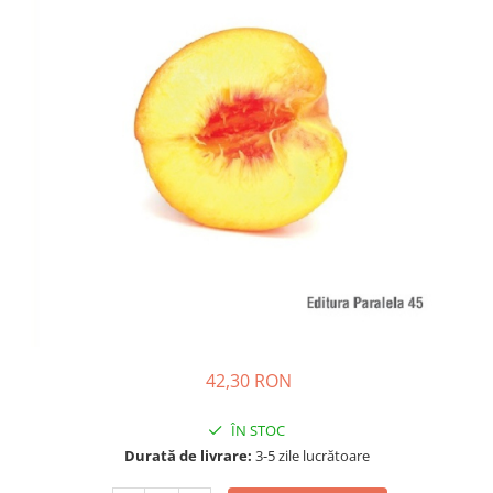
Dezvoltare personală
Astrologie
Știință
Seria Montauk
Mistere
Seria Chico Xavier
Seria Helena Blavatsky
Oracole
Sănătate
Umor
Ficțiune
Viata după moarte
42,30 RON
Non-dualitate
ÎN STOC
Alimentație
Durată de livrare:
3-5 zile lucrătoare
Creștinism