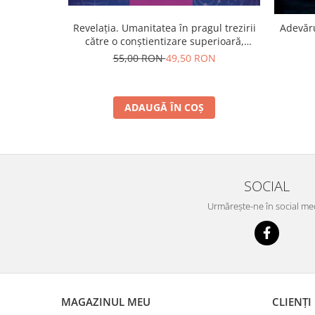
Revelația. Umanitatea în pragul trezirii
Adevăru
către o conştientizare superioară,
volumul 2
55,00 RON
49,50 RON
ADAUGĂ ÎN COȘ
SOCIAL
Urmărește-ne în social me
MAGAZINUL MEU
CLIENȚI