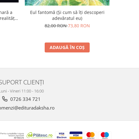
nară a
Eul fantomă (Și cum să îți descoperi
Visul etern
ealității
adevăratul eu)
1
82,00 RON
73,80 RON
5
ADAUGĂ ÎN COȘ
SUPORT CLIENȚI
Luni - Vineri 11:00 - 16:00
0726 334 721
menzi@edituradaksha.ro