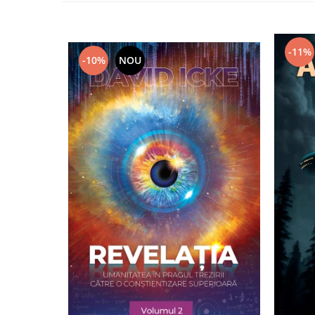
Yoga
Oracol
Spiritualitate şi ştiinţă
-11%
-10%
NOU
Fără categorie
Cunoaștere