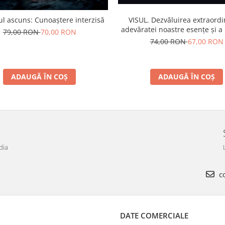
l ascuns: Cunoaștere interzisă
VISUL. Dezvăluirea extraordi
adevăratei noastre esențe și a r
79,00 RON
70,00 RON
care ne înconjoară
74,00 RON
67,00 RON
ADAUGĂ ÎN COȘ
ADAUGĂ ÎN COȘ
dia
co
DATE COMERCIALE