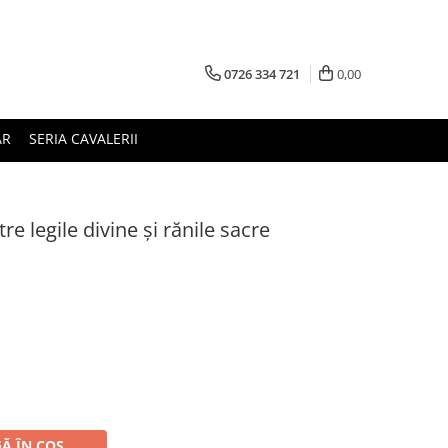
0726 334 721
0,00
AR
SERIA CAVALERII
re legile divine și rănile sacre
Ă ÎN COȘ