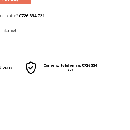
 de ajutor?
0726 334 721
informații
Comenzi telefonice: 0726 334
 Livrare
721