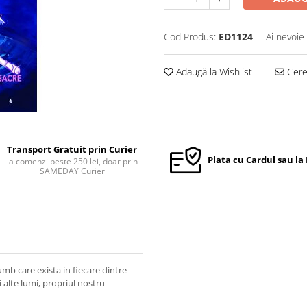
Cod Produs:
ED1124
Ai nevoie
Adaugă la Wishlist
Cere 
Transport Gratuit prin Curier
Plata cu Cardul sau la
la comenzi peste 250 lei, doar prin
SAMEDAY Curier
umb care exista in fiecare dintre
i alte lumi, propriul nostru