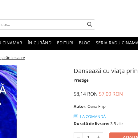
U CINAMAR
ÎN CURÂND
EDITURI
BLOG
SERIA RADU CINAM
și rănile sacre
Dansează cu viața print
Prestige
58,14 RON
57,09 RON
Autor:
Oana Filip
LA COMANDĂ
Durată de livrare:
3-5 zile
ADAUG