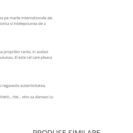
za pe marile internationale ale
vointa si intelepciunea de a
 propriilor ranisi, in acelasi
luisau. El este cel care pleaca
si regaseste autenticitatea,
ietii:,,
Hei... vino sa dansezi cu
PRODUSE SIMILARE