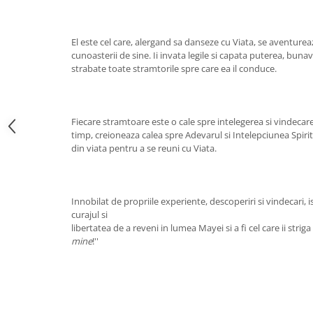
Vindecare
Povestiri
El este cel care, alergand sa danseze cu Viata, se aventurea
cunoasterii de sine. Ii invata legile si capata puterea, buna
Relații de cuplu
strabate toate stramtorile spre care ea il conduce.
Erotism
Psihologie practică
Sexualitate
Fiecare stramtoare este o cale spre intelegerea si vindecarea
timp, creioneaza calea spre Adevarul si Intelepciunea Spiritu
Lumea îngerilor
din viata pentru a se reuni cu Viata.
Seria Masaru Emoto
Inspiraţie divină
Innobilat de propriile experiente, descoperiri si vindecari, i
Îngeri
curajul si
libertatea de a reveni in lumea Mayei si a fi cel care ii striga V
Vindecare spirituală
mine
!''
Viaţa de după moarte
Cristale
Supă de pui pentru suflet