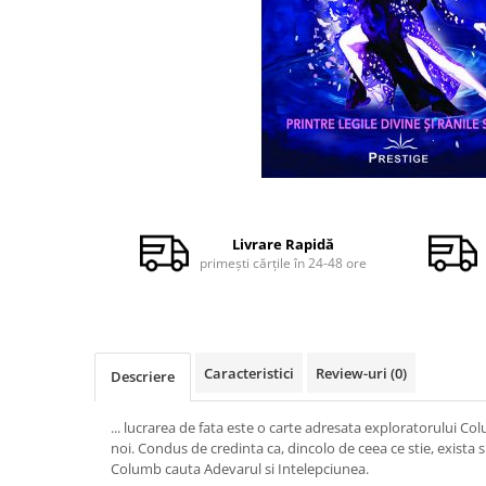
Dezvoltare personală
Astrologie
Știință
Seria Montauk
Mistere
Seria Chico Xavier
Distribuie
Seria Helena Blavatsky
pe
Oracole
Facebook
Livrare Rapidă
primești cărțile în 24-48 ore
Sănătate
Umor
Ficțiune
Viata după moarte
Caracteristici
Review-uri
(0)
Descriere
Non-dualitate
... lucrarea de fata este o carte adresata exploratorului Col
Alimentație
noi. Condus de credinta ca, dincolo de ceea ce stie, exista s
Columb cauta Adevarul si Intelepciunea.
Creștinism