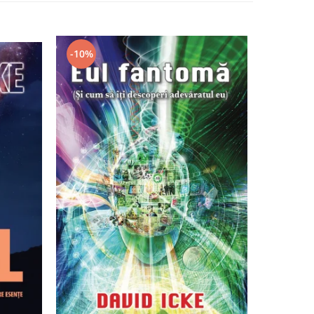
-10%
-7%