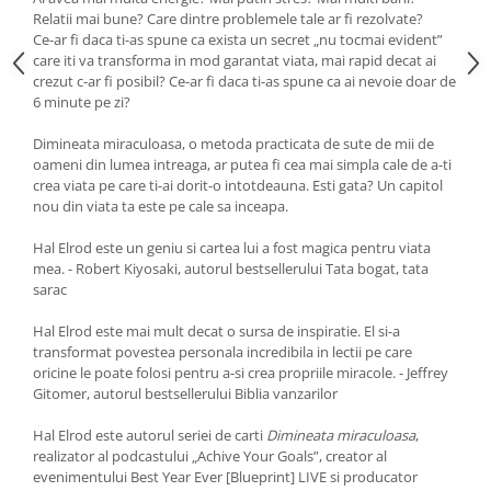
Yoga
Relatii mai bune? Care dintre problemele tale ar fi rezolvate?
Oracol
Ce-ar fi daca ti-as spune ca exista un secret „nu tocmai evident”
care iti va transforma in mod garantat viata, mai rapid decat ai
Spiritualitate şi ştiinţă
crezut c-ar fi posibil? Ce-ar fi daca ti-as spune ca ai nevoie doar de
6 minute pe zi?
Fără categorie
Cunoaștere
Dimineata miraculoasa, o metoda practicata de sute de mii de
oameni din lumea intreaga, ar putea fi cea mai simpla cale de a-ti
crea viata pe care ti-ai dorit-o intotdeauna. Esti gata? Un capitol
nou din viata ta este pe cale sa inceapa.
Hal Elrod este un geniu si cartea lui a fost magica pentru viata
mea. - Robert Kiyosaki, autorul bestsellerului Tata bogat, tata
sarac
Hal Elrod este mai mult decat o sursa de inspiratie. El si-a
transformat povestea personala incredibila in lectii pe care
oricine le poate folosi pentru a-si crea propriile miracole. - Jeffrey
Gitomer, autorul bestsellerului Biblia vanzarilor
Hal Elrod este autorul seriei de carti
Dimineata miraculoasa
,
realizator al podcastului „Achive Your Goals”, creator al
evenimentului Best Year Ever [Blueprint] LIVE si producator