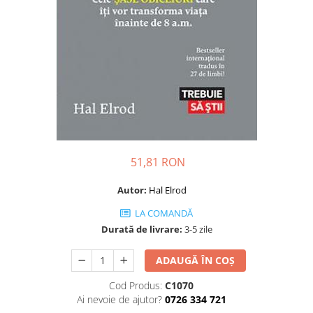
Dezvoltare personală
Astrologie
Știință
Seria Montauk
Mistere
Seria Chico Xavier
Seria Helena Blavatsky
Oracole
51,81 RON
Sănătate
Autor:
Hal Elrod
Umor
LA COMANDĂ
Ficțiune
Durată de livrare:
3-5 zile
Viata după moarte
ADAUGĂ ÎN COȘ
Non-dualitate
Alimentație
Cod Produs:
C1070
Ai nevoie de ajutor?
0726 334 721
Creștinism