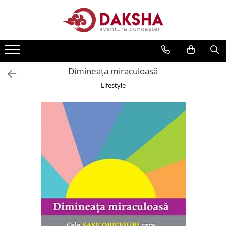
Cărți
Editura Daksha
Dimineața miraculoasă
Seria Radu Cinamar
Lifestyle
Seria Anton Parks
Seria David Icke
Seria Immanuel Velikovsky
Dezvăluiri
Spiritualitate
Extratereștrii
OZN
Transformare spirituală
Psihologie