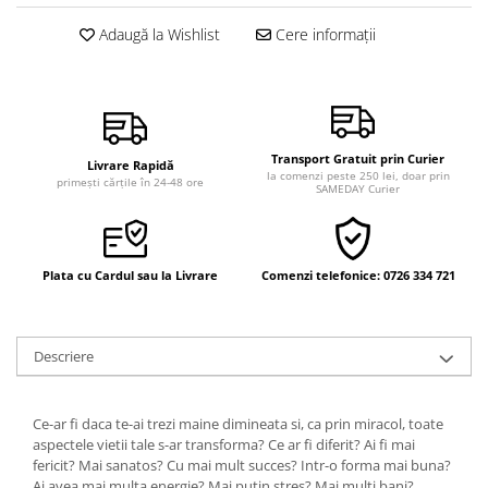
Vindecare
Adaugă la Wishlist
Cere informații
Povestiri
Relații de cuplu
Erotism
Psihologie practică
Transport Gratuit prin Curier
Livrare Rapidă
la comenzi peste 250 lei, doar prin
primești cărțile în 24-48 ore
Sexualitate
SAMEDAY Curier
Lumea îngerilor
Seria Masaru Emoto
Plata cu Cardul sau la Livrare
Comenzi telefonice: 0726 334 721
Inspiraţie divină
Îngeri
Descriere
Vindecare spirituală
Viaţa de după moarte
Ce-ar fi daca te-ai trezi maine dimineata si, ca prin miracol, toate
Cristale
aspectele vietii tale s-ar transforma? Ce ar fi diferit? Ai fi mai
Supă de pui pentru suflet
fericit? Mai sanatos? Cu mai mult succes? Intr-o forma mai buna?
Ai avea mai multa energie? Mai putin stres? Mai multi bani?