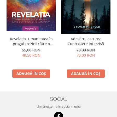
Revelația. Umanitatea în
Adevărul ascuns:
pragul trezirii către o
Cunoaștere interzisă
conştientizare superioară,
55,00 RON
79,00 RON
volumul 2
49,50 RON
70,00 RON
ADAUGĂ ÎN COȘ
ADAUGĂ ÎN COȘ
SOCIAL
Urmărește-ne în social media