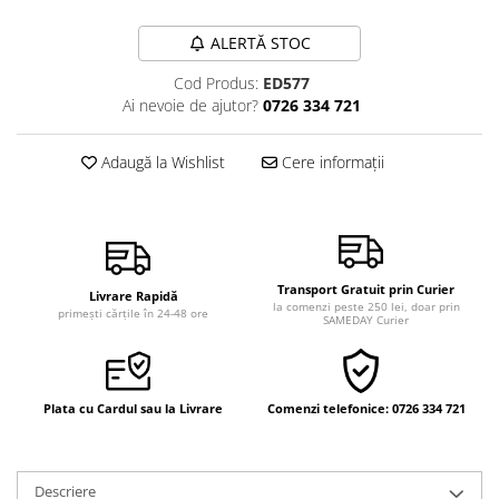
Vindecare
ALERTĂ STOC
Povestiri
Cod Produs:
ED577
Relații de cuplu
Ai nevoie de ajutor?
0726 334 721
Erotism
Psihologie practică
Adaugă la Wishlist
Cere informații
Sexualitate
Lumea îngerilor
Seria Masaru Emoto
Transport Gratuit prin Curier
Inspiraţie divină
Livrare Rapidă
la comenzi peste 250 lei, doar prin
primești cărțile în 24-48 ore
SAMEDAY Curier
Îngeri
Vindecare spirituală
Viaţa de după moarte
Plata cu Cardul sau la Livrare
Comenzi telefonice: 0726 334 721
Cristale
Supă de pui pentru suflet
Descriere