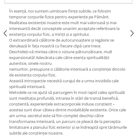
Yoga
Oracol
În esență, noi suntem uimitoare ființe subtile, ce folosim
temporar corpurile fizice pentru experiențe pe Pământ.
Spiritualitate şi ştiinţă
Realitatea existenței noastre este mult mai valoroasă și mai
interesantă decât conceptele unanim acceptate referitoare la
Fără categorie
existența corpului fizic, a minții și a spiritului.
Cunoaștere
O extraordinară călătorie de autocunoaștere și regăsire se
derulează în fața noastră cu fiecare clipă care trece.
Deschideți-vă mintea către o viziune pătrunzătoare, mult
expansionată! Adevărata cale către esența spiritualității
autentice, sinele nostru
nemuritor, presupune o călătorie interioară a conștiinței dincolo
de existența corpului fizic.
Această introspecție necesită curajul de a urma invizibila cale
spirituală interioară.
Metodele ce ne ajută să parcurgem în mod rapid calea spirituală
sunt meditația profundă, intrarea în stări de transă benefică,
conștientă, experiențele extracorporale induse conștient –
acestea sunt doar câteva dintre modalitățile existente. Orice cale
am urma, secretul este să fim complet deschiși către
transformarea interioară, un parcurs ce pleacă de la percepția
limitatoare a planului fizic exterior și se îndreaptă spre tărâmurile
subtile ale conștiinței noastre.