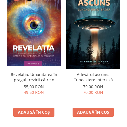
Revelația. Umanitatea în
Adevărul ascuns:
pragul trezirii către o
Cunoaștere interzisă
conştientizare superioară,
55,00 RON
79,00 RON
volumul 2
49,50 RON
70,00 RON
ADAUGĂ ÎN COȘ
ADAUGĂ ÎN COȘ