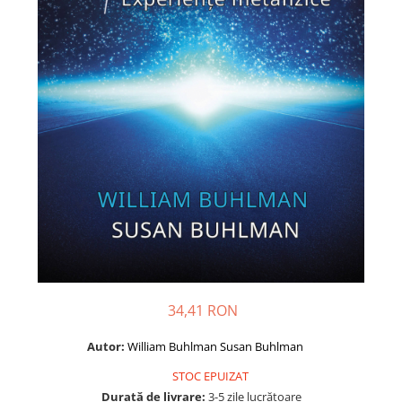
Dezvoltare personală
Astrologie
Știință
Seria Montauk
Mistere
Seria Chico Xavier
Seria Helena Blavatsky
Oracole
Sănătate
Umor
Ficțiune
Viata după moarte
34,41 RON
Non-dualitate
Autor:
William Buhlman
Susan Buhlman
Alimentație
STOC EPUIZAT
Creștinism
Durată de livrare:
3-5 zile lucrătoare