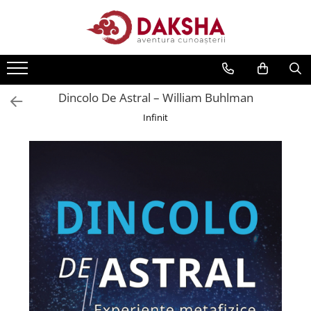
Cărți
Editura Daksha
Dincolo De Astral – William Buhlman
Seria Radu Cinamar
Infinit
Seria Anton Parks
Seria David Icke
Seria Immanuel Velikovsky
Dezvăluiri
Spiritualitate
Extratereștrii
OZN
Transformare spirituală
Psihologie