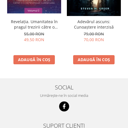
Revelația. Umanitatea în
Adevărul ascuns:
pragul trezirii către o
Cunoaștere interzisă
conştientizare superioară,
55,00 RON
79,00 RON
volumul 2
49,50 RON
70,00 RON
ADAUGĂ ÎN COȘ
ADAUGĂ ÎN COȘ
SOCIAL
Urmărește-ne în social media
SUPORT CLIENȚI