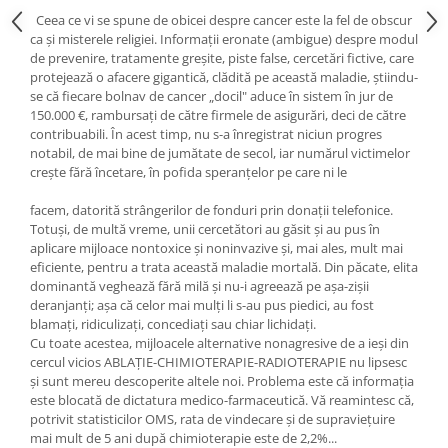
Yoga
Ceea ce vi se spune de obicei despre cancer este la fel de obscur
Oracol
ca şi misterele religiei. Informaţii eronate (ambigue) despre modul
de prevenire, tratamente greşite, piste false, cercetări fictive, care
Spiritualitate şi ştiinţă
protejează o afacere gigantică, clădită pe această maladie, ştiindu-
se că fiecare bolnav de cancer „docil" aduce în sistem în jur de
Fără categorie
150.000 €, rambursaţi de către firmele de asigurări, deci de către
Cunoaștere
contribuabili. În acest timp, nu s-a înregistrat niciun progres
notabil, de mai bine de jumătate de secol, iar numărul victimelor
creşte fără încetare, în pofida speranţelor pe care ni le
facem, datorită strângerilor de fonduri prin donaţii telefonice.
Totuşi, de multă vreme, unii cercetători au găsit şi au pus în
aplicare mijloace nontoxice şi noninvazive şi, mai ales, mult mai
eficiente, pentru a trata această maladie mortală. Din păcate, elita
dominantă veghează fără milă şi nu-i agreează pe aşa-zişii
deranjanţi; aşa că celor mai mulţi li s-au pus piedici, au fost
blamaţi, ridiculizaţi, concediaţi sau chiar lichidaţi.
Cu toate acestea, mijloacele alternative nonagresive de a ieşi din
cercul vicios ABLAŢIE-CHIMIOTERAPIE-RADIOTERAPIE nu lipsesc
şi sunt mereu descoperite altele noi. Problema este că informaţia
este blocată de dictatura medico-farmaceutică. Vă reamintesc că,
potrivit statisticilor OMS, rata de vindecare şi de supravieţuire
mai mult de 5 ani după chimioterapie este de 2,2%...