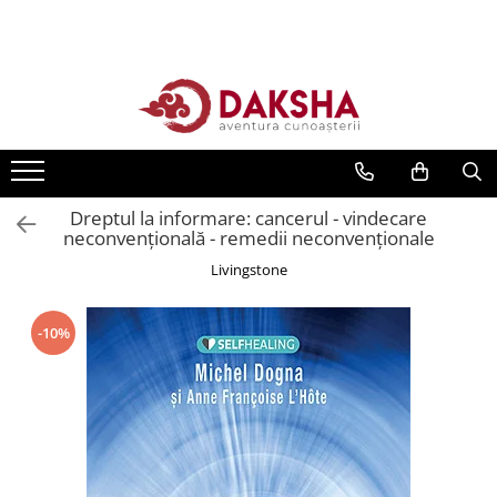
Cărți
Editura Daksha
Seria Radu Cinamar
Seria Anton Parks
Dreptul la informare: cancerul - vindecare
Seria David Icke
neconvenţională - remedii neconvenţionale
Seria Immanuel Velikovsky
Livingstone
Dezvăluiri
Spiritualitate
-10%
Extratereștrii
OZN
Transformare spirituală
Psihologie