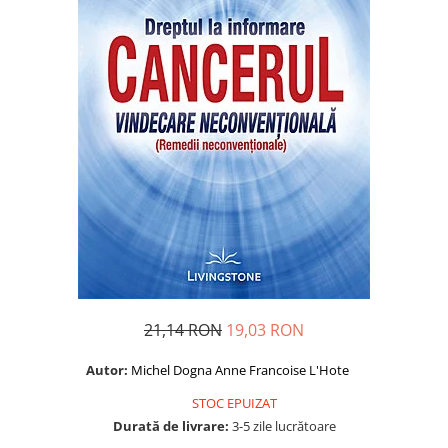
Dezvoltare personală
Astrologie
Știință
Seria Montauk
Mistere
Seria Chico Xavier
Seria Helena Blavatsky
Oracole
Sănătate
Umor
Ficțiune
21,14 RON
19,03 RON
Viata după moarte
Autor:
Michel Dogna
Anne Francoise L'Hote
Non-dualitate
STOC EPUIZAT
Alimentație
Durată de livrare:
3-5 zile lucrătoare
Creștinism