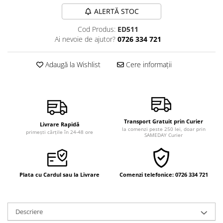
Vindecare
ALERTĂ STOC
Povestiri
Cod Produs:
ED511
Ai nevoie de ajutor?
0726 334 721
Relații de cuplu
Erotism
Adaugă la Wishlist
Cere informații
Psihologie practică
Sexualitate
Lumea îngerilor
Seria Masaru Emoto
Transport Gratuit prin Curier
Livrare Rapidă
la comenzi peste 250 lei, doar prin
Inspiraţie divină
primești cărțile în 24-48 ore
SAMEDAY Curier
Îngeri
Vindecare spirituală
Plata cu Cardul sau la Livrare
Comenzi telefonice: 0726 334 721
Viaţa de după moarte
Cristale
Supă de pui pentru suflet
Descriere