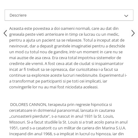
Yoga
Oracol
Descriere
Spiritualitate şi ştiinţă
Aceasta este povestea a doi oameni normali, care au dat din
Fără categorie
greseala peste vieti anterioare in timp ce lucrau cu un medic,
Cunoaștere
pentru a ajuta un pacient sa se relaxeze. Totul a inceput atat de
nevinovat, dar a depasit granitele imaginatiei pentru a deschide
un mod cu totul nou de gandire, intr-un moment in care nu se
mai auzise de asa ceva. Era ceva total impotriva sistemelor de
credinte ale vremii. A fost ceva atat de ciudat si inspaimantator
incat ar fi trebuit sa se opreasca, dar curiozitatea i-a facut sa
continue sa exploreze aceste lucruri neobisnuite. Experimentul i-
a transformat pe participanti si pe toti cei implicati, iar
convingerile lor nu au mai fost niciodata aceleasi.
DOLORES CANNON, terapeuta prin regresie hipnotica si
cercetatoare in do!meniul paranormal, lansata in cautarea
,,cunoasterii pierdute", s-a nascut in anul 1931 la St. Louis,
Missouri. Si-a facut studiile la St. Louis si a trait acolo pana in anul
1951, cand s-a casatorit cu un militar de cariera din Marina S.U.A.
Incepand din anul 1968, s-a implicat in lucrul cu hipnoza, iar din