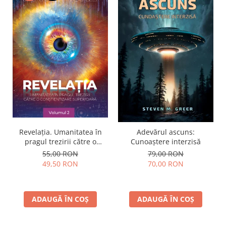
Revelația. Umanitatea în
Adevărul ascuns:
pragul trezirii către o
Cunoaștere interzisă
conştientizare superioară,
55,00 RON
79,00 RON
volumul 2
49,50 RON
70,00 RON
ADAUGĂ ÎN COȘ
ADAUGĂ ÎN COȘ