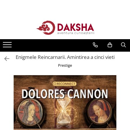
Cărți
Editura Daksha
Seria Radu Cinamar
Seria Anton Parks
Enigmele Reincarnarii. Amintirea a cinci vieti
Seria David Icke
Prestige
Seria Immanuel Velikovsky
Dezvăluiri
Spiritualitate
Extratereștrii
OZN
Transformare spirituală
Psihologie