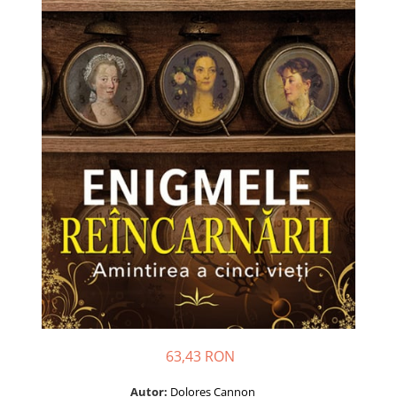
Dezvoltare personală
Astrologie
Știință
Seria Montauk
Mistere
Seria Chico Xavier
Seria Helena Blavatsky
Oracole
Sănătate
Umor
Ficțiune
Viata după moarte
Non-dualitate
63,43 RON
Alimentație
Creștinism
Autor:
Dolores Cannon