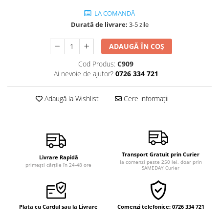
Vindecare
LA COMANDĂ
Povestiri
Durată de livrare:
3-5 zile
Relații de cuplu
ADAUGĂ ÎN COȘ
Erotism
Cod Produs:
C909
Psihologie practică
Ai nevoie de ajutor?
0726 334 721
Sexualitate
Adaugă la Wishlist
Cere informații
Lumea îngerilor
Seria Masaru Emoto
Inspiraţie divină
Îngeri
Transport Gratuit prin Curier
Livrare Rapidă
Vindecare spirituală
la comenzi peste 250 lei, doar prin
primești cărțile în 24-48 ore
SAMEDAY Curier
Viaţa de după moarte
Cristale
Supă de pui pentru suflet
Plata cu Cardul sau la Livrare
Comenzi telefonice: 0726 334 721