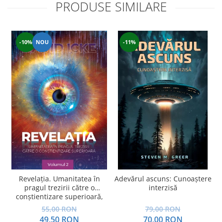
PRODUSE SIMILARE
-10%
NOU
-11%
Revelația. Umanitatea în
Adevărul ascuns: Cunoaștere
pragul trezirii către o
interzisă
conştientizare superioară,
volumul 2
55,00 RON
79,00 RON
49,50 RON
70,00 RON