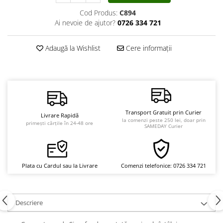
Vindecare
Cod Produs:
C894
Ai nevoie de ajutor?
0726 334 721
Povestiri
Relații de cuplu
Adaugă la Wishlist
Cere informații
Erotism
Psihologie practică
Sexualitate
Lumea îngerilor
Transport Gratuit prin Curier
Livrare Rapidă
Seria Masaru Emoto
la comenzi peste 250 lei, doar prin
primești cărțile în 24-48 ore
SAMEDAY Curier
Inspiraţie divină
Îngeri
Vindecare spirituală
Plata cu Cardul sau la Livrare
Comenzi telefonice: 0726 334 721
Viaţa de după moarte
Cristale
Descriere
Supă de pui pentru suflet