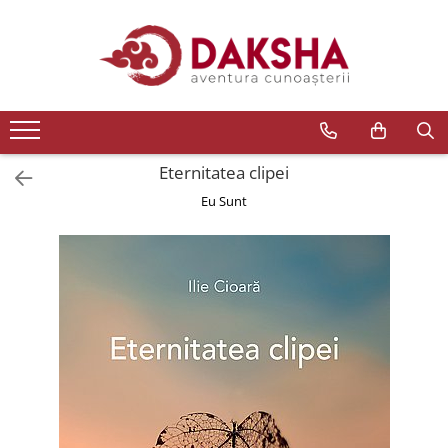
Cărți
Editura Daksha
Seria Radu Cinamar
Seria Anton Parks
Eternitatea clipei
Seria David Icke
Eu Sunt
Seria Immanuel Velikovsky
Dezvăluiri
Spiritualitate
Extratereștrii
OZN
Transformare spirituală
Psihologie