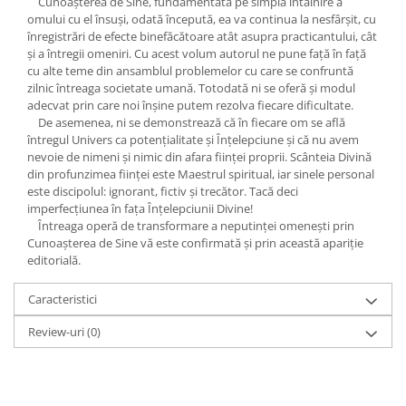
Cunoașterea de Sine, fundamentată pe simpla întâlnire a
Yoga
omului cu el însuși, odată începută, ea va continua la nesfârșit, cu
Oracol
înregistrări de efecte binefăcătoare atât asupra practicantului, cât
și a întregii omeniri. Cu acest volum autorul ne pune față în față
Spiritualitate şi ştiinţă
cu alte teme din ansamblul problemelor cu care se confruntă
Fără categorie
zilnic întreaga societate umană. Totodată ni se oferă și modul
adecvat prin care noi înșine putem rezolva fiecare dificultate.
Cunoaștere
De asemenea, ni se demonstrează că în fiecare om se află
întregul Univers ca potențialitate și Înțelepciune și că nu avem
nevoie de nimeni și nimic din afara ființei proprii. Scânteia Divină
din profunzimea ființei este Maestrul spiritual, iar sinele personal
este discipolul: ignorant, fictiv și trecător. Tacă deci
imperfecțiunea în fața Înțelepciunii Divine!
Întreaga operă de transformare a neputinței omenești prin
Cunoașterea de Sine vă este confirmată și prin această apariție
editorială.
Caracteristici
Review-uri
(0)