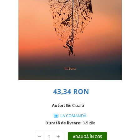
Dezvoltare personală
Astrologie
Știință
Seria Montauk
Mistere
Seria Chico Xavier
Seria Helena Blavatsky
Oracole
Sănătate
Umor
43,34 RON
Ficțiune
Autor:
Ilie Cioară
Viata după moarte
LA COMANDĂ
Non-dualitate
Durată de livrare:
3-5 zile
Alimentație
Creștinism
ADAUGĂ ÎN COȘ